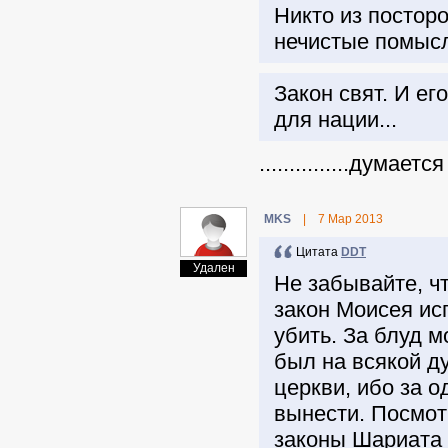
Никто из посторо
нечистые помысл
Закон свят. И е
для нации...
...............дум
MKS
|
7 Мар 2013
Цитата
DDT
Удален
Не забывайте, ч
закон Моисея исп
убить. За блуд 
был на всякой ду
церкви, ибо за 
вынести. Посмот
законы Шариата