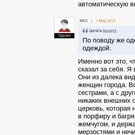
автоматическую в
MKS
|
7 Мар 2013
Цитата
beauty1
Удален
По поводу же о
одеждой.
Именно вот это, 
сказал за себя. Я
Они из далека вид
женщин города. Во
сестрами, а с друг
никаких внешних о
церковь, которая 
в порфиру и багр
жемчугом, и держ
мерзостями и нечи