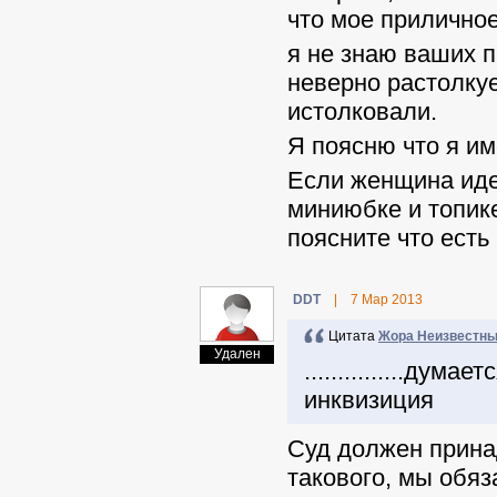
что мое прилично
я не знаю ваших п
неверно растолкуе
истолковали.
Я поясню что я им
Если женщина идет
миниюбке и топике
поясните что ест
DDT
|
7 Мар 2013
Цитата
Жора Неизвестн
Удален
...............ду
инквизиция
Суд должен прина
такового, мы обяз