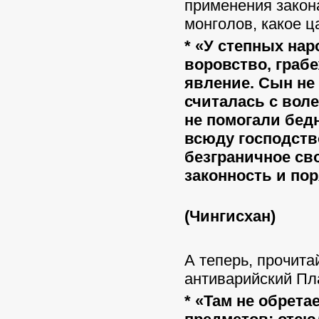
применения закона
монголов, какое ц
*
«У степных нар
воровство, граб
явление. Сын не 
считалась с вол
не помогали бед
всюду господств
безграничное св
законность и по
(Чингисхан)
А теперь, прочита
антиварийский Пла
*
«Там не обрета