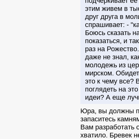
подчеркивает ее
этим живем в ты
друг друга в мол
спрашивает: - "к
Боюсь сказать н
показаться, и та
раз на Рожество.
даже не знал, ка
молодежь из церк
мирском. Обидет
это к чему все? 
поглядеть на это
идеи? А еще луч
Юра, вы должны по
запаситесь камням
Вам разработать 
хватило. Бревек н