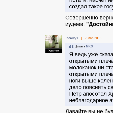
создал такое гос
Совершенно верно
иудеев.
"Достойн
beauty1
|
7 Мар 2013
Цитата
MKS
Удален
Я ведь уже сказ
открытыми плеча
молоканок ни ст
открытыми плеча
ноги выше колен
дело пояснять с
Петр апосотол Х
неблагодарное э
Давайте вы не бу