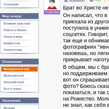
YuraBaptist
+287
|
Служения
Брат во Христе не 
Старожил
Он написал, что в
Мир вокруг
приехала из друго
Влияние христиан
поступила в униве
Работа и бизнес
соцсетях. Говорит
Наука и вера
так еще и обнимае
Конфессии
фотографиях "явн
Апологетика
назовешь, но легк
прикрывает наготу
Отношения
В общем, мы с бра
Молодежный мир
но поддерживаем д
Мужской клуб
вот он спрашивает
Женский клуб
фото? Боюсь сказ
Все о семье
показаться, и так
на Рожество. Молю
Увлечения
не знал, как себя
Музыка