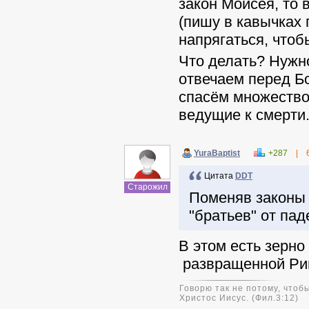
закон Моисея, то 
(пишу в кавычках
напрягаться, чтоб
Что делать? Нужно
отвечаем перед Бо
спасём множество 
ведущие к смерти
YuraBaptist
+287
|
Цитата
DDT
Старожил
Поменяв законы 
"братьев" от пад
В этом есть зерно
развращенной Рим
Говорю так не потому, чтобы
Христос Иисус. (Фил.3:12)