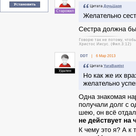
Цитата
ДочьЦаря
Старожил
Желательно сест
Сестра должна быт
Говорю так не потому, чтобы
Христос Иисус. (Фил.3:12)
DDT
|
6 Мар 2013
Цитата
YuraBaptist
Удален
Но как же их вр
желательно усп
Одна знакомая нар
получали долг с о
шею, он всё отдал
не действует на 
К чему это я? А к