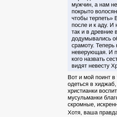
мужчин, а нам н
покрыто волосян
чтобы терпеть» 
после и к аду. 
так и в древние
додумывались о
срамоту. Теперь 
неверующая. И п
кого назвать сес
видят невесту Х
Вот и мой поинт в
одеться в хиджаб,
христианки воспит
мусульманки благо
скромные, искрен
Хотя, ваша правда