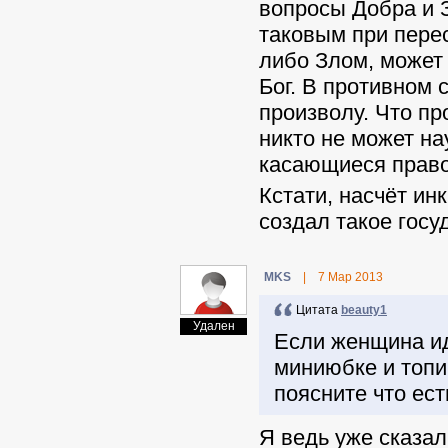
вопросы Добра и З
таковым при пере
либо Злом, может 
Бог. В противном 
произволу. Что пр
никто не может на
касающиеся право
Кстати, насчёт ин
создал такое госу
MKS
|
7 Мар 2013
Цитата
beauty1
Удален
Если женщина ид
миниюбке и топик
поясните что ес
Я ведь уже сказал