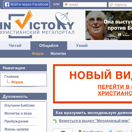
или
Войти через Facebook
Читай
Общайся
Узнай
Форум
Молитва
Навигация
Главная
Форум
Духовность
Изучаем Библию
Как вразумить молоденькую девчо
Молитва и вера
Вернуться в раздел "Молодежный мир"
Пробуждение
Жизнь церкви