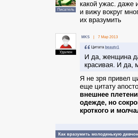
какой ужас. даже 
Писатель
и вижу вокруг мно
их вразумить
MKS
|
7 Мар 2013
Цитата
beauty1
Удален
И да, женщина д
красивая. И да,
Я не зря привел ц
еще цитату апост
внешнее плетени
одежде, но сокр
кроткого и молча
Как вразумить молоденькую девчо