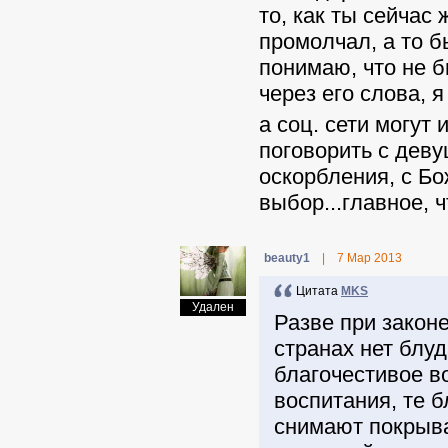
то, как ты сейчас 
промолчал, а то б
понимаю, что не б
через его слова, 
а соц. сети могут
поговорить с деву
оскорбления, с Бо
выбор...главное, ч
beauty1
|
7 Мар 2013
Цитата
MKS
Удален
Разве при закон
странах нет блу
благочестивое во
воспитания, те б
снимают покрыва