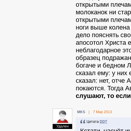
открытыми плечами
молоканок ни стар
открытыми плечами
ноги выше колена
дело пояснять св
апосотол Христа е
неблагодарное это
образец подражани
богаче и бедном Л
сказал ему: у них
сказал: нет, отче 
покаются. Тогда А
слушают, то если
MKS
|
7 Мар 2013
Цитата
DDT
Удален
Кстати, насчёт 