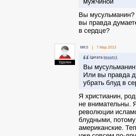
мужчиной
Вы мусульманин? 
вы правда думает
в сердце?
MKS
|
7 Мар 2013
Цитата
beauty1
Удален
Вы мусульманин?
Или вы правда д
убрать блуд в с
Я христианин, ро
не внимательны. Я
революции исламс
блудными, потому
американские. Теп
уже совсем по-дру