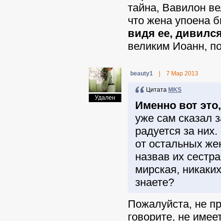
тайна, Вавилон ве
что жена упоена 
видя ее, дивилс
великим Иоанн, п
beauty1
|
7 Мар 2013
Цитата
MKS
Удален
Именно вот это
уже сам сказал з
радуется за них.
от остальных же
назвав их сестра
мирская, никаки
знаете?
Пожалуйста, не пр
говорите, не имее