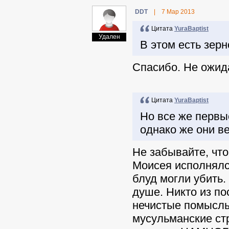
DDT
|
7 Мар 2013
Цитата
YuraBaptist
Удален
В этом есть зерн
Спасибо. Не ожид
Цитата
YuraBaptist
Но все же первы
однако же они в
Не забывайте, что
Моисея исполнялся
блуд могли убить
душе. Никто из по
нечистые помыслы
мусульманские ст