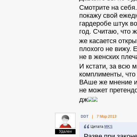
Смотрите на себя.
покажу свой ежедн
гардеробе штук в
год. Считаю, что 
же касается открыт
плохого не вижу. 
не в женских плеч
И кстати, за всю 
комплименты, что 
ВАше же мнение и
не может претендо
дж
DDT
|
7 Мар 2013
Цитата
MKS
Удален
Разве при закон