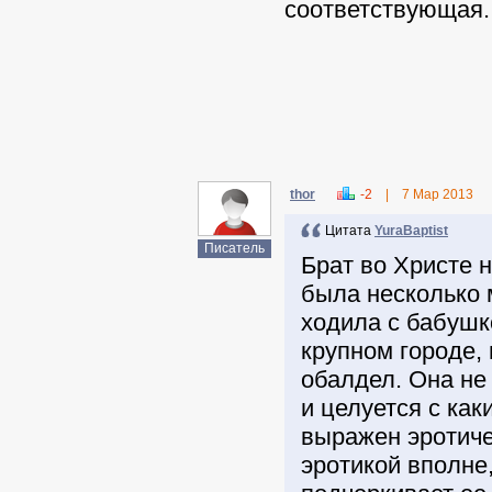
соответствующая.
thor
-2
|
7 Мар 2013
Цитата
YuraBaptist
Писатель
Брат во Христе н
была несколько м
ходила с бабушк
крупном городе, 
обалдел. Она не 
и целуется с как
выражен эротиче
эротикой вполне