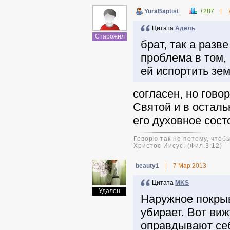
YuraBaptist
+287
|
Цитата
Адель
Старожил
брат, так а разв
проблема в том, 
ей испортить зе
согласен, но гово
Святой и в осталь
его духовное сост
Говорю так не потому, чтобы
Христос Иисус. (Фил.3:12)
beauty1
|
7 Мар 2013
Цитата
MKS
Удален
Наружное покрыв
убирает. Вот виж
оправдывают себ