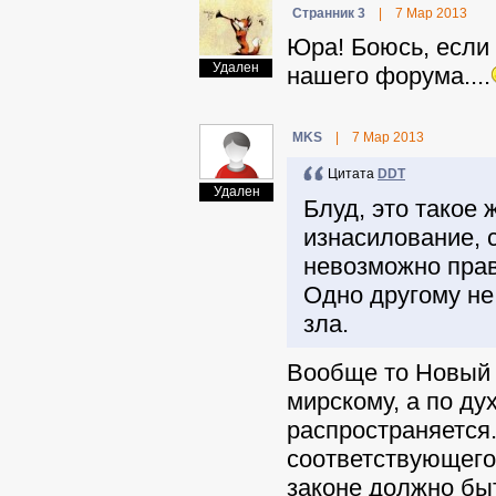
Странник 3
|
7 Мар 2013
Юра! Боюсь, если
Удален
нашего форума....
MKS
|
7 Мар 2013
Цитата
DDT
Удален
Блуд, это такое 
изнасилование, 
невозможно прав
Одно другому не
зла.
Вообще то Новый З
мирскому, а по дух
распространяется.
соответствующего 
законе должно бы