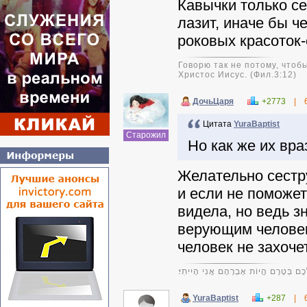
Кавычки только сей
лазит, иначе бы 
роковых красоток-
Говорю так не потому, чтобы
Христос Иисус. (Фил.3:12)
ДочьЦаря
+2773
|
Цитата
YuraBaptist
Старожил
Но как же их вр
Желательно сестру
и если не поможет,
видела, но ведь з
верующим человека
человек не захочет
כֶם בְּטֶרֶם הֱיוֹת אָבְרָהָם אֲנִי הָיִיתִי׃
YuraBaptist
+287
|