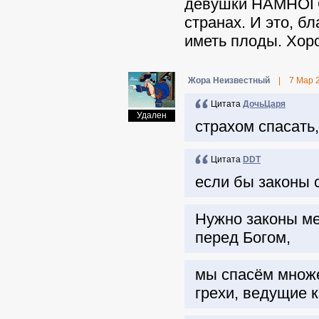
девушки НАМНОГО 
странах. И это, б
иметь плоды. Хор
Жора Неизвестный
|
7 Мар 
Цитата
ДочьЦаря
Удален
страхом спасать,
Цитата
DDT
если бы законы 
Нужно законы ме
перед Богом,
мы спасём множес
грехи, ведущие к