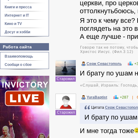
церкви, про церко
Книги и пресса
оттолкнутьбоюсь,
Интернет и IT
Я это к чему все?
Кино и TV
поглядеть на это 
Досуг и хобби
А еще лучше - пр
Работа сайта
Говорю так не потому, чтобы
Христос Иисус. (Фил.3:12)
Взаимопомощь
Серж Севастополь
+
Сообщи о сбое
И брату по ушам н
Старожил
«Слушай, Израиль: Господь, 
YuraBaptist
+287
|
Цитата
Серж Севастопол
Старожил
И брату по ушам 
И мне тогда тоже