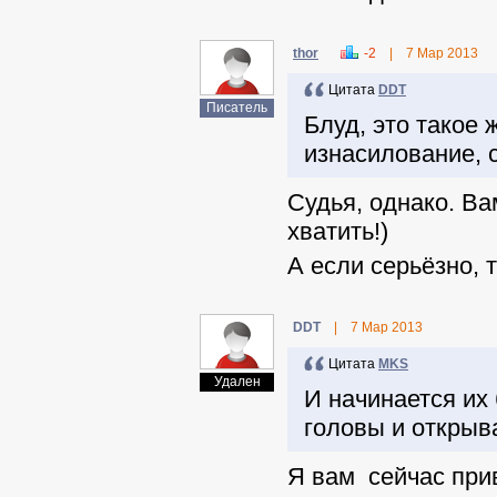
thor
-2
|
7 Мар 2013
Цитата
DDT
Писатель
Блуд, это такое 
изнасилование, 
Судья, однако. Ва
хватить!)
А если серьёзно, 
DDT
|
7 Мар 2013
Цитата
MKS
Удален
И начинается их
головы и открыв
Я вам сейчас при