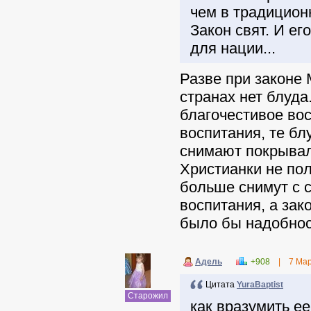
чем в традиционн
Закон свят. И е
для нации...
Разве при законе
странах нет блуд
благочестивое вос
воспитания, те бл
снимают покрывал
Христианки не пол
больше снимут с с
воспитания, а зак
было бы надобнос
Адель
+908
|
7 Ма
Цитата
YuraBaptist
Старожил
как вразумить е