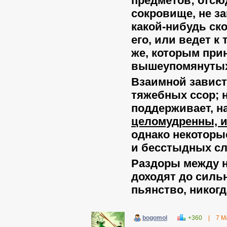
предметов; отсюд
сокровище, не з
какой-нибудь скот
его, или ведет к
же, которым прин
вышеупомянутых 
Взаимной зависти
тяжебных ссор; н
поддерживает, на
целомудренны, и
однако некоторы
и бесстыдных сл
Раздоры между н
доходят до сильн
пьянство, никогд
bogomol
+360
|
7 М