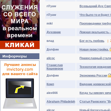
rl7yaw
Всевышний Дух Свя
rl7yaw
Что было то и будет
mikl
Проповедники требую
Духовник
Ложная реальность -
влaд
Бог есть любовь
|
Долфин
Новая перестройка.
alicoc
Православный стали
Станислав
Технология рождени
Кошеверов
Долфин
Экономика России
Комп
Видение норвежской
alex666
Когда ты никому нич
Abraham Philadelph
Статья Раевского "В
alicoc
Новый богохульный ф