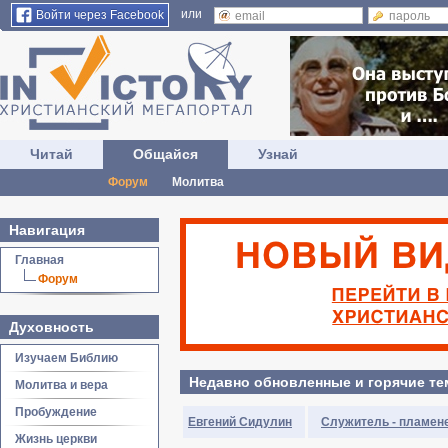
или
Войти через Facebook
Читай
Общайся
Узнай
Форум
Молитва
Навигация
Главная
Форум
Духовность
Изучаем Библию
Недавно обновленные и горячие т
Молитва и вера
Пробуждение
Евгений Сидулин
Служитель - пламен
Жизнь церкви