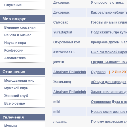
Духовник
Я спросил у отрока
Служения
Духовник
Как реально избавить
Мир вокруг
Самовар
Готовы ли мы к суда
Влияние христиан
YuraBaptist
Подскажите, где куп
Работа и бизнес
Откровенья ком
Крещение Духом. За
Наука и вера
Конфессии
astrokines13
Был ли Моисей царе
Апологетика
jdbx18
Греция. Бывали? То 
Отношения
Abraham Philadelph
Судаков
|
2 Янв 20
Молодежный мир
Жаксынец
«Опиум для народа»
Мужской клуб
Abraham Philadelph
Хамство или новая 
Женский клуб
mikl
Откровение Духа о п
Все о семье
mikl
Новые религиозные 
Увлечения
людина
Почему некоторые с
Музыка