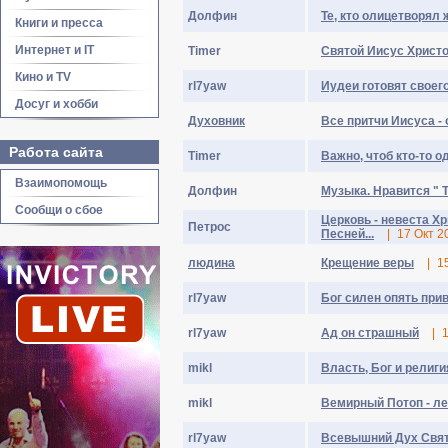
Долфин
Те, кто олицетворял 
Книги и пресса
Интернет и IT
Timer
Святой Иисус Христ
Кино и TV
rl7yaw
Иудеи готовят своег
Досуг и хобби
Духовник
Все притчи Иисуса - 
Работа сайта
Timer
Важно, чтоб кто-то о
Взаимопомощь
Долфин
Музыка. Нравится " 
Сообщи о сбое
Церковь - невеста Хр
Пeтpoc
Песней...
|
17 Окт 2
людина
Крещение веры
|
1
rl7yaw
Бог силен опять при
rl7yaw
Ад он страшный
|
mikl
Власть, Бог и религи
mikl
Вемирный Потоп - л
rl7yaw
Всевышний Дух Свя