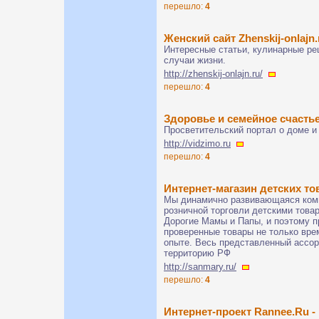
перешло:
4
Женский сайт Zhenskij-onlajn.
Интересные статьи, кулинарные ре
случаи жизни.
http://zhenskij-onlajn.ru/
перешло:
4
Здоровье и семейное счасть
Просветительский портал о доме и
http://vidzimo.ru
перешло:
4
Интернет-магазин детских то
Мы динамично развивающаяся комп
розничной торговли детскими това
Дорогие Мамы и Папы, и поэтому 
проверенные товары не только вре
опыте. Весь представленный ассо
территорию РФ
http://sanmary.ru/
перешло:
4
Интернет-проект Rannee.Ru 