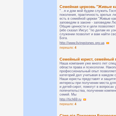
Семейная церковь "Живые к
"...я и дом мой будем служить Гос
поколения, практичность зрелых лю
есть в семейной церкви "Живые к
заповедям в законе - заповедям Л
Общие ценности и цели позволяют 
(ибо сказал Иисус "по делам их уз
служении позволит и вам найти св
Бога.
http://www.livingstones.org.ua
перешло:
4
Семейный юрист, семейный п
Наша компания уже много лет спец
области права и психологии. Нако
профессиональный опыт позволяет 
категорий дел учитывая в каждом 
Наши юристы представят и защитя
интересы при получении места для
и детей-сирот, помогут в вопросах
попечительства, получении компен
семей. Мы
http://tich69.ru
перешло:
4
Сімя під Покровом Богороди