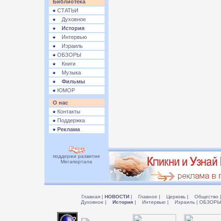
Библиотека
СТАТЬИ
Духовное
История
Интервью
Израиль
ОБЗОРЫ
Книги
Музыка
Фильмы
ЮМОР
О нас
Контакты
Поддержка
Реклама
поддержи развитие
Мегапортала
Главная
|
НОВОСТИ
|
Главное
|
Церковь
|
Общество
Духовное
|
История
|
Интервью
|
Израиль
|
ОБЗОР