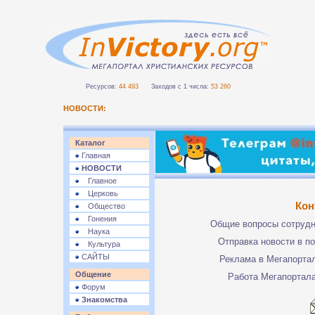
Ресурсов:
44 493
Заходов с 1 числа:
53 260
НОВОСТИ:
Каталог
Главная
НОВОСТИ
Главное
Церковь
Кон
Общество
Гонения
Общие вопросы сотруд
Наука
Отправка новости в п
Культура
САЙТЫ
Реклама в Мегапорта
Общение
Работа Мегапортал
Форум
Знакомства