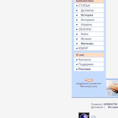
Библиотека
СТАТЬИ
Духовное
История
Интервью
Израиль
ОБЗОРЫ
Книги
Музыка
Фильмы
ЮМОР
О нас
Контакты
Поддержка
Реклама
поддержи развитие
Мегапортала
Главная
|
НОВОСТИ
Духовное
|
Истори