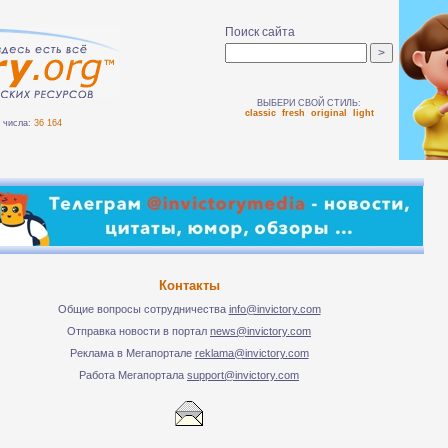
Поиск сайта
ВЫБЕРИ СВОЙ СТИЛЬ:
classic
fresh
original
light
числа:
36 164
Контакты
Общие вопросы сотрудничества
info@invictory.com
Отправка новости в портал
news@invictory.com
Реклама в Мегапортале
reklama@invictory.com
Работа Мегапортала
support@invictory.com