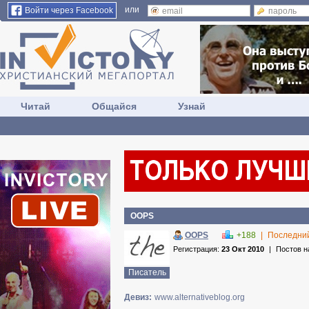
или
Войти через Facebook
Читай
Общайся
Узнай
OOPS
OOPS
+188
|
Последний
Регистрация:
23 Окт 2010
|
Постов н
Писатель
Девиз:
www.alternativeblog.org