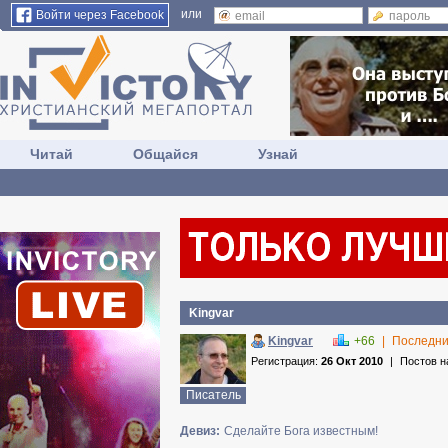
или
Войти через Facebook
Читай
Общайся
Узнай
Kingvar
Kingvar
+66
|
Последни
Регистрация:
26 Окт 2010
|
Постов н
Писатель
Девиз:
Сделайте Бога известным!