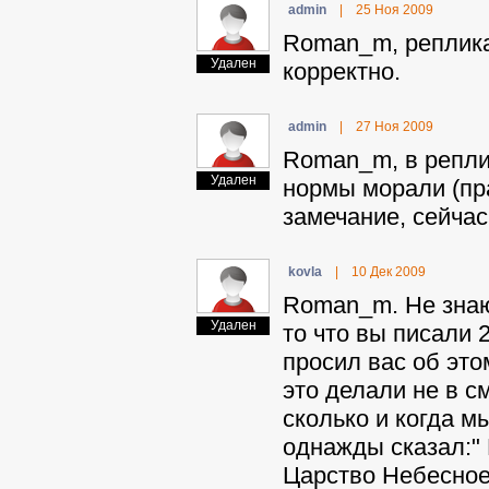
admin
|
25 Ноя 2009
Roman_m, реплика 
Удален
корректно.
admin
|
27 Ноя 2009
Roman_m, в реплик
Удален
нормы морали (пра
замечание, сейчас
kovla
|
10 Дек 2009
Roman_m. Не знаю
Удален
то что вы писали 2
просил вас об это
это делали не в с
сколько и когда м
однажды сказал:"
Царство Небесное