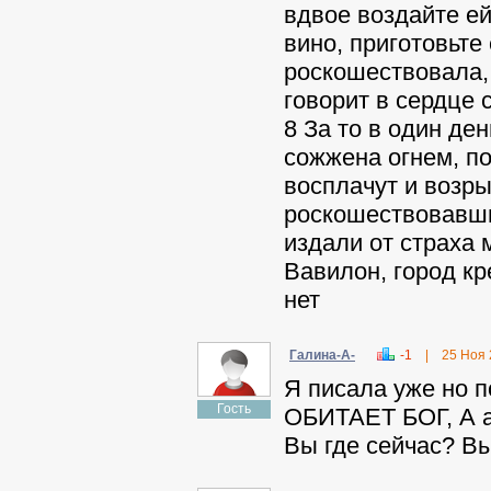
вдвое воздайте ей
вино, приготовьте
роскошествовала, 
говорит в сердце 
8 За то в один ден
сожжена огнем, по
восплачут и возр
роскошествовавшие
издали от страха м
Вавилон, город кр
нет
Гaлинa-A-
-1
|
25 Ноя
Я писала уже но 
Гость
ОБИТАЕТ БОГ, А ад
Вы где сейчас? Вы