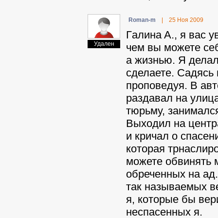
Roman-m
|
25 Ноя 2009
Гaлинa A., я вас 
Удален
чем вы можете себ
а жизнью. Я делал
сделаете. Садясь 
проповедуя. В авт
раздавал на улица
тюрьму, занималс
Выходил на центр
и кричал о спасе
которая трнаслиро
можете обвинять 
обреченных на ад.
так называемых в
я, которые бы вер
неспасенных я.