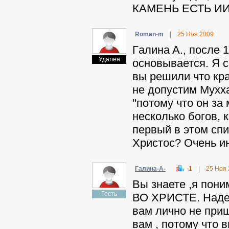
КАМЕНЬ ЕСТЬ И
Roman-m
|
25 Ноя 2009
Гaлинa A., после 
Удален
основывается. Я с
вы решили что кр
не допустим Мухха
"потому что он за
несколько богов, 
первый в этом спи
Христос? Очень и
Гaлинa-A-
-1
|
25 Ноя
Вы знаете ,я пони
Гость
ВО ХРИСТЕ. Надею
вам лично не приш
вам , потому что в