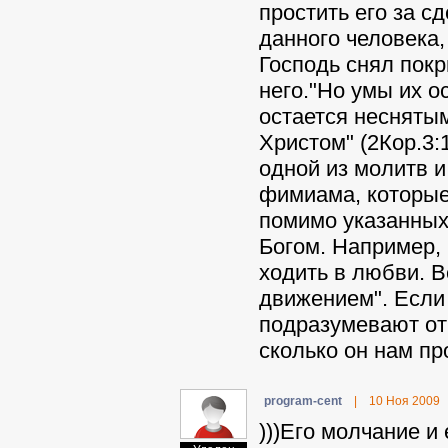
простить его за с
данного человека,
Господь снял покр
него."Но умы их 
остается неснятым
Христом" (2Кор.3:
одной из молитв и
фимиама, которые 
помимо указанных 
Богом. Например, 
ходить в любви. В
движением". Если 
подразумевают отв
сколько он нам пр
program-cent
|
10 Ноя 2009
)))Его молчание и 