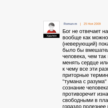
Roman-m
|
25 Ноя 2009
Бог не отвечает н
Удален
вообще как можно
(неверующий) пока
было бы вмешате
человека, чем так
менять сердце или
к чему все эти ра
приторные термины
"тумана с разума"
сознание человека
противоречит изн
свободными в пла
гораздо полезнее 