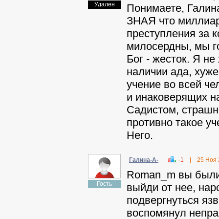
Удален
Понимаете, Галина
ЗНАЯ что миллиар
преступления за к
милосердны, мы го
Бог - жесток. Я не
наличии ада, хуж
учение во всей ч
и инаковерящих н
Садистом, страшн
противно такое уч
Него.
Гaлинa-A-
-1
|
25 Ноя
Roman_m вы были 
Гость
выйди от нее, нар
подвергнуться язв
воспомянул неправ