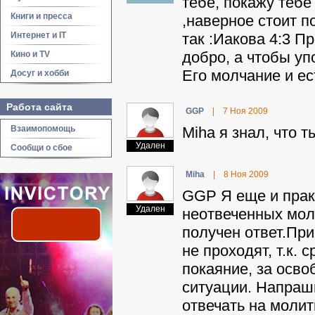
тебе, покажу тебе
Книги и пресса
,наверное стоит п
Интернет и IT
так :Иакова 4:3 Пр
добро, а чтобы у
Кино и TV
Его молчание и ест
Досуг и хобби
Работа сайта
GGP
|
7 Ноя 2009
Взаимопомощь
Miha я знал, что т
Удален
Сообщи о сбое
Miha
|
8 Ноя 2009
GGP Я еще и практ
Удален
неотвеченных моли
получен ответ.При
не проходят, т.к.
покаяние, за осво
ситуации. Напраш
отвечать на моли