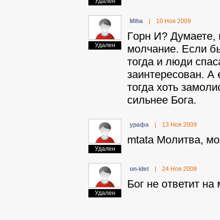
Удален
Miha
|
10 Ноя 2009
Гopн И? Думаете, 
Удален
молчание. Если б
тогда и люди спас
заинтересован. А 
тогда хоть замоли
сильнее Бога.
ypaфa
|
13 Ноя 2009
mtata Молитва, мо
Удален
on-idet
|
24 Ноя 2009
Бог не ответит на 
Удален