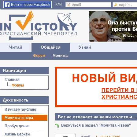
или
Войти через Facebook
Читай
Общайся
Узнай
Форум
Молитва
Навигация
Главная
Форум
Духовность
Изучаем Библию
Бог не отвечает на наши молитвы..
Молитва и вера
Вернуться в раздел "Молитва и вера"
Пробуждение
Жизнь церкви