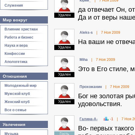
юpий_
|
7 Ноя 2009
Служения
да отвечает Он, от
Удален
Да и от веры наше
Мир вокруг
Влияние христиан
Aleks-s
|
7 Ноя 2009
Работа и бизнес
На ваши не отвеча
Наука и вера
Удален
Конфессии
Miha
|
7 Ноя 2009
Апологетика
Это в Его стиле, 
Удален
Отношения
Молодежный мир
Пpoxoжaнин
|
7 Ноя 2009
Мужской клуб
Бог не золотая ры
Удален
Женский клуб
удовольствия.
Все о семье
Гaлинa-A-
-1
|
7 Ноя 2
Увлечения
Во- первых такого
Музыка
Гость