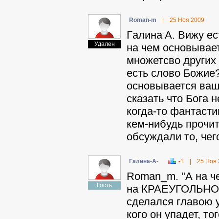
Roman-m
|
25 Ноя 2009
Гaлинa A. Вижу ес
Удален
на чем основывае
множетсво других 
есть слово Божие?
основывается ваша
сказать что Бога н
когда-то фантасти
кем-нибудь прочит
обсуждали то, чег
Гaлинa-A-
-1
|
25 Ноя
Roman_m. "А на ч
Гость
на КРАЕУГОЛЬНОМ
сделался главою уг
кого он упадет, 