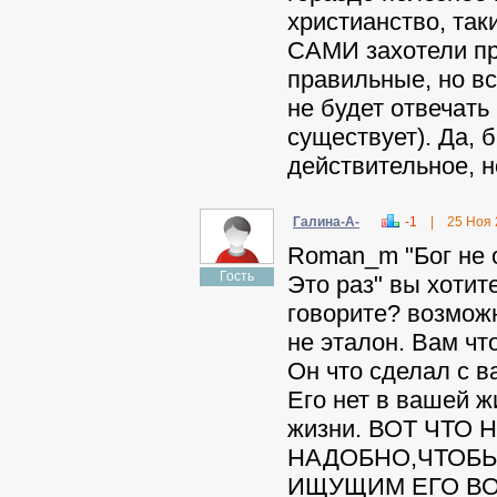
христианство, та
САМИ захотели пр
правильные, но вс
не будет отвечать
существует). Да,
действительное, но
Гaлинa-A-
-1
|
25 Ноя
Roman_m "Бог не о
Гость
Это раз" вы хотит
говорите? возмож
не эталон. Вам чт
Он что сделал с в
Его нет в вашей ж
жизни. ВОТ ЧТО
НАДОБНО,ЧТОБЫ
ИЩУЩИМ ЕГО В