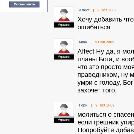
Affect
|
9 Ноя 2009
Хочу добавить что
Удален
ошибаться
Miha
|
9 Ноя 2009
Affect Ну да, я м
Удален
планы Бога, и воо
что это просто мо
праведником, ну м
умри с голоду, Бо
захочет того.
Гopн
|
9 Ноя 2009
молиться о спасен
Удален
если грешник упир
Попробуйте добави