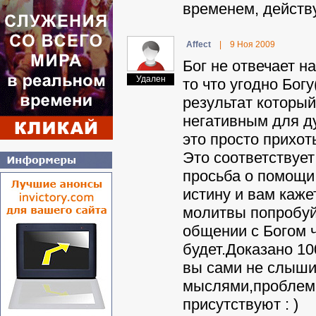
временем, действ
Affect
|
9 Ноя 2009
Бог не отвечает н
Удален
то что угодно Бо
результат который
негативным для д
это просто прихот
Это соответствует
просьба о помощи 
истину и вам каже
молитвы попробуй
общении с Богом 
будет.Доказано 1
вы сами не слыши
мыслями,проблема
присутствуют : )