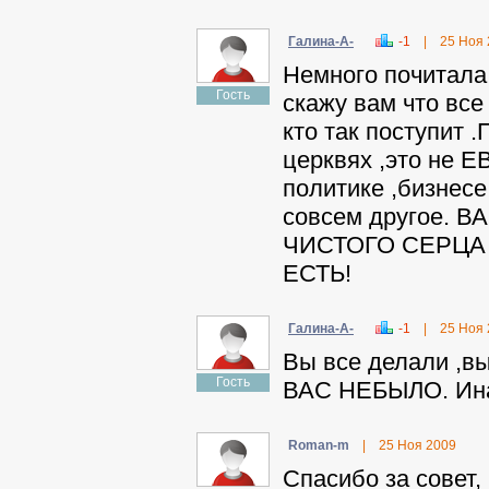
Гaлинa-A-
-1
|
25 Ноя
Немного почитала 
Гость
скажу вам что все
кто так поступит 
церквях ,это не Е
политике ,бизнесе
совсем другое. В
ЧИСТОГО СЕРЦА
ЕСТЬ!
Гaлинa-A-
-1
|
25 Ноя
Вы все делали ,вы
Гость
ВАС НЕБЫЛО. Инач
Roman-m
|
25 Ноя 2009
Спасибо за совет, 