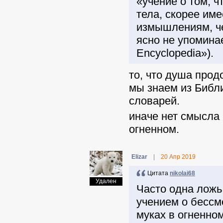
«учение о том, 
тела, скорее им
измышлениям, чем
ясно не упомина
Encyclopedia»).
то, что душа про
мы знаем из Библи
словарей.
иначе нет смысла 
огненном.
Elizar
|
20 Апр 2019
Цитата
nikolai68
Удален
Часто одна ложь 
учением о бессм
муках в огненно