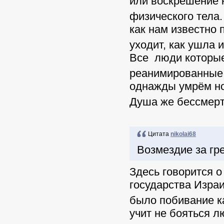
или воскрешение 
физического тела.
как нам известно 
уходит, как ушла 
Все люди которые
реанимированные 
однажды умрём но
Душа же бессмертн
Цитата
nikolai68
Возмездие за гр
Здесь говорится о 
государства Израи
было побивание ка
учит не бояться л