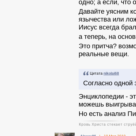
одно; а если, что
Давайте уясним ко
язычества или лож
Иисус всегда бра
а теперь, на осно
Это притча? возмо
реальные вещи.
Цитата
nikolai68
Согласно одной 
Энциклопедии - эт
можешь выигрыват
Но есть анализ Пи
Кровь Христа стекает струёй