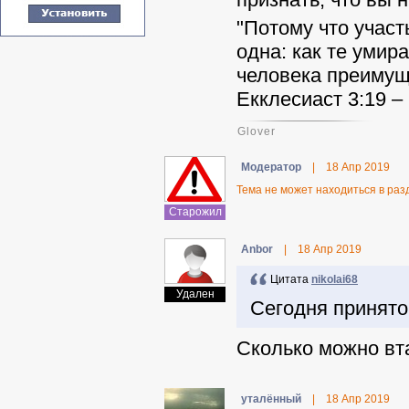
"Потому что участ
одна: как те умира
человека преимуще
Екклесиаст 3:19 –
Glover
Модератор
|
18 Апр 2019
Тема не может находиться в р
Старожил
Anbor
|
18 Апр 2019
Цитата
nikolai68
Удален
Сегодня принято
Сколько можно вт
уталённый
|
18 Апр 2019