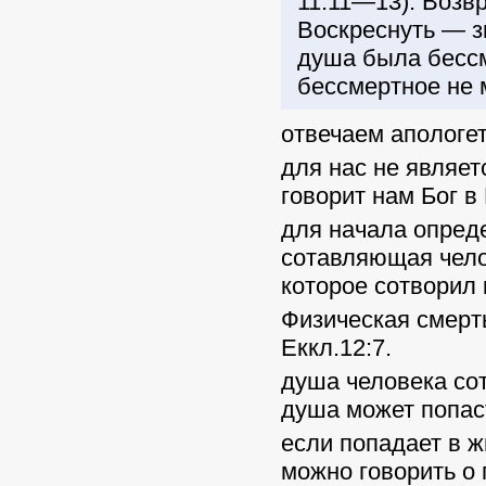
11:11—13). Возв
Воскреснуть — зн
душа была бессм
бессмертное не 
отвечаем апологе
для нас не являет
говорит нам Бог в
для начала опред
сотавляющая челов
которое сотворил 
Физическая смерть
Еккл.12:7.
душа человека сот
душа может попаст
если попадает в ж
можно говорить о