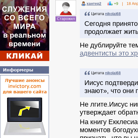
хантер2
+9
|
18 Ап
Цитата
nikolai68
Старожил
Сегодня принято
продолжает жить
Не дублируйте те
адвентисты это хр
Цитата
nikolai68
Иисус подтверди
знают», что они
Не лгите.Иисус ни
утверждает обрат
На книгу Екклесиа
моментов богодухн
признать, что вы н