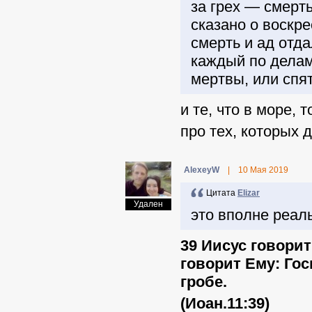
за грех — смерть
сказано о воскр
смерть и ад отд
каждый по делам
мертвы, или спят
и те, что в море, 
про тех, которых 
AlexeyW
|
10 Мая 2019
Цитата
Elizar
Удален
это вполне реал
39 Иисус говорит
говорит Ему: Го
гробе.
(Иоан.11:39)