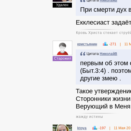
Цитата
НиколайВ
Удален
При смерти дух в
Екклесиаст задаёт
Кровь Христа стекает струёй
кристьянин
-271
|
11 
Цитата
НиколайВ
Старожил
первым об этом с
(Быт.3:4) . поэт
другие змею .
Такое утверждени
Сторонники жизни
Верующий в Меня 
жажду истины
ktoya
-197
|
11 Мая 20