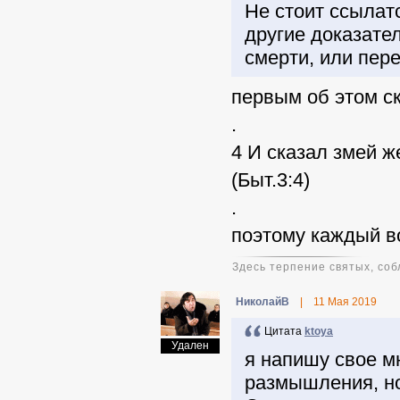
Не стоит ссылатс
другие доказате
смерти, или пере
первым об этом ск
.
4 И сказал змей ж
(Быт.3:4)
.
поэтому каждый во
Здесь терпение святых, соб
НиколайВ
|
11 Мая 2019
Цитата
ktoya
Удален
я напишу свое м
размышления, но