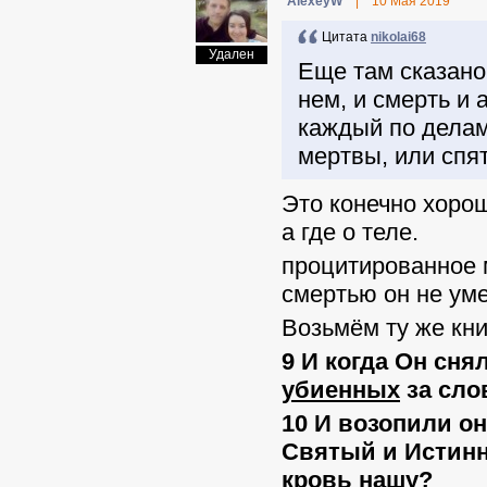
AlexeyW
|
10 Мая 2019
Цитата
nikolai68
Удален
Еще там сказано
нем, и смерть и 
каждый по делам
мертвы, или спят
Это конечно хорош
а где о теле.
процитированное м
смертью он не уме
Возьмём ту же кни
9 И когда Он сн
убиенных
за сло
10 И возопили он
Святый и Истинн
кровь нашу?