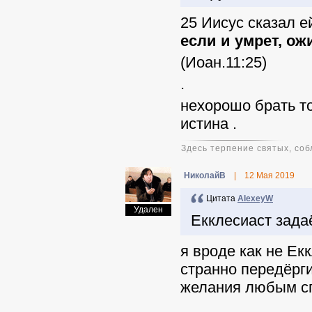
25 Иисус сказал е
если и умрет, ож
(Иоан.11:25)
.
нехорошо брать то
истина .
Здесь терпение святых, соб
НиколайВ
|
12 Мая 2019
Цитата
AlexeyW
Удален
Екклесиаст задаё
я вроде как не Ек
странно передёрги
желания любым сп