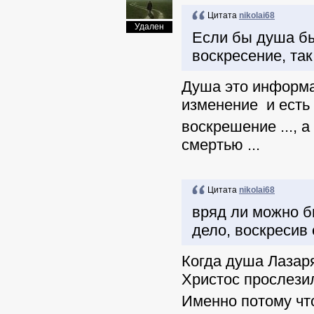
Цитата
nikolai68
Удален
Если бы душа бы
воскресение, так
Душа это информа
изменение и есть
воскрешение ..., 
смертью ...
Цитата
nikolai68
вряд ли можно б
дело, воскресив 
Когда душа Лазаря
Христос прослезил
Именно потому чт