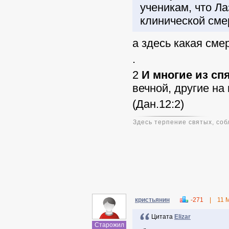
ученикам, что Ла
клинической сме
а здесь какая сме
.
2
И многие из сп
вечной, другие на
(Дан.12:2)
Здесь терпение святых, соб
кристьянин
-271
|
11 
Цитата
Elizar
Старожил