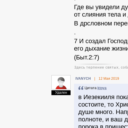
Где вы увидели д
от слияния тела и 
В дрсловном пере
.
7 И создал Господ
его дыхание жизн
(Быт.2:7)
Здесь терпение святых, соб
IVANYCH
|
12 Мая 2019
Цитата
ktoya
Удален
в Иезекииля пока
состоите, то Хри
душе много. Напр
полноте, и ваш д
порока в пришес