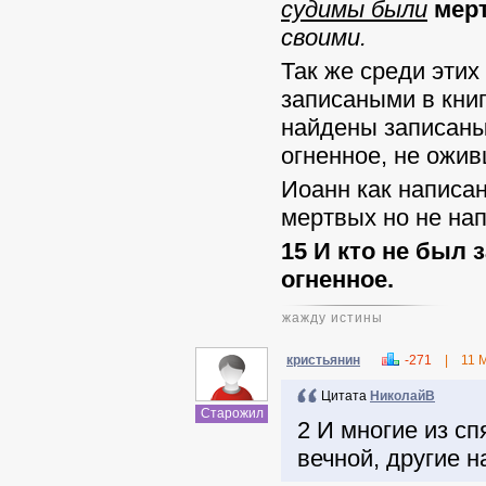
судимы были
мер
своими.
Так же среди этих
записаными в книг
найдены записаны
огненное, не ожив
Иоанн как написан
мертвых но не на
15 И кто не был 
огненное.
жажду истины
кристьянин
-271
|
11 
Цитата
НиколайВ
Старожил
2 И многие из с
вечной, другие н