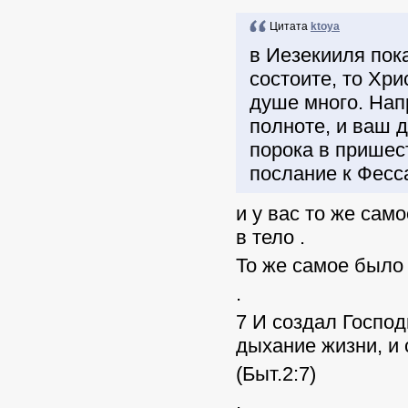
Цитата
ktoya
в Иезекииля пока
состоите, то Хри
душе много. Напр
полноте, и ваш д
порока в пришес
послание к Фесс
и у вас то же сам
в тело .
То же самое было
.
7 И создал Господ
дыхание жизни, и
(Быт.2:7)
.