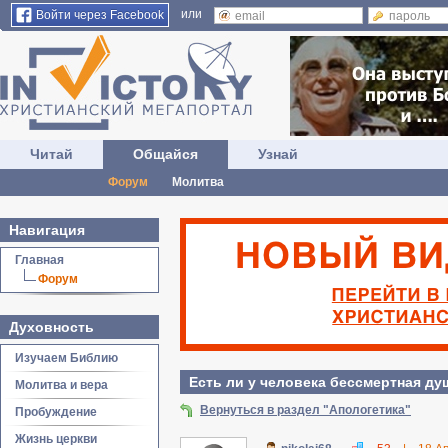
или
Войти через Facebook
Читай
Общайся
Узнай
Форум
Молитва
Навигация
Главная
Форум
Духовность
Изучаем Библию
Есть ли у человека бессмертная ду
Молитва и вера
Вернуться в раздел "Апологетика"
Пробуждение
Жизнь церкви