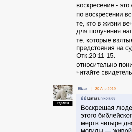
воскресение - это
по воскресении вс
те, кто в жизни в
для получения наг
те, которые взяты
предстояния на су
Отк.20:11-15.
относительно пон
читайте свидетель
Elizar
|
20 Апр 2019
Цитата
nikolai68
Удален
Воскрешая людей
этого библейско
мертв четыре дн
могилы — живой 