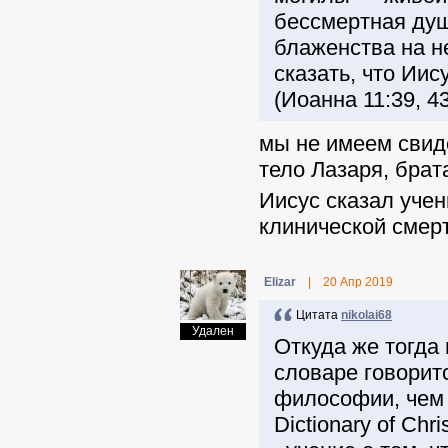
бессмертная душ
блаженства на н
сказать, что Иис
(Иоанна 11:39, 43
мы не имеем свиде
тело Лазаря, бра
Иисус сказал учен
клинической смерт
Elizar
|
20 Апр 2019
Цитата
nikolai68
Удален
Откуда же тогда
словаре говоритс
философии, чем 
Dictionary of Ch