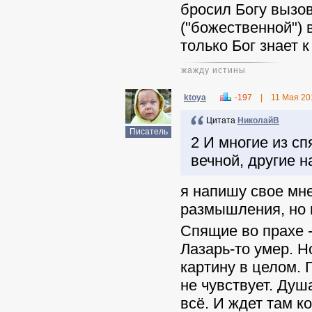
бросил Богу вызов
("божественной") 
только Бог знает 
жажду истины
ktoya
-197
|
11 Мая 20
Цитата
НиколайВ
Писатель
2 И многие из с
вечной, другие н
я напишу свое мне
размышления, но 
Спящие во прахе -
Лазарь-то умер. 
картину в целом. П
не чувствует. Душ
всё. И ждет там к