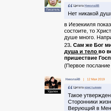
Цитата
НиколайВ
Писатель
Нет никакой душ
в Иезекииля показ
состоите, то Хрис
душе много. Напр
23
. Сам же Бог м
душа и тело
во в
пришествие Госп
(Первое послание
НиколайВ
|
12 Мая 2019
Цитата
кристьянин
Удален
Такое утвержден
Сторонники жизн
Верующий в Меня