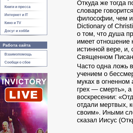
Откуда же тогда 
Книги и пресса
словаре говорится
Интернет и IT
философии, чем из
Кино и TV
Dictionary of Chri
Досуг и хобби
о том, что душа п
имеет отношение 
Работа сайта
истинной вере, и,
Взаимопомощь
Священном Писании
Сообщи о сбое
Часто одна ложь в
учением о бессме
муках в огненном 
грех — смерть», а
воскресении: «Отд
отдали мертвых, 
своим». Иными сло
сказал Иисус (Отк