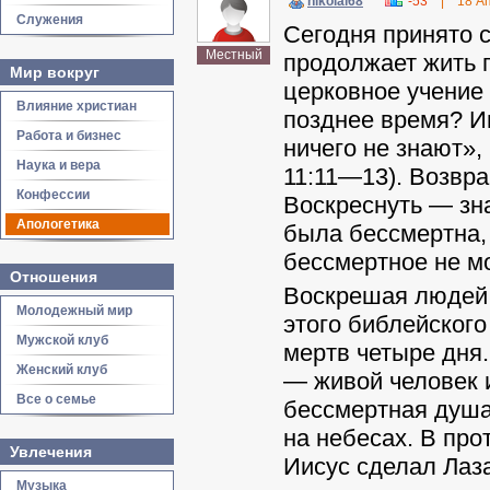
nikolai68
-53
|
18 А
Служения
Сегодня принято с
Местный
продолжает жить п
Мир вокруг
церковное учение
Влияние христиан
позднее время? И
Работа и бизнес
ничего не знают»,
Наука и вера
11:11—13). Возвр
Конфессии
Воскреснуть — зна
Апологетика
была бессмертна, 
бессмертное не м
Отношения
Воскрешая людей,
Молодежный мир
этого библейског
Мужской клуб
мертв четыре дня.
Женский клуб
— живой человек и
Все о семье
бессмертная душа 
на небесах. В про
Увлечения
Иисус сделал Лаза
Музыка