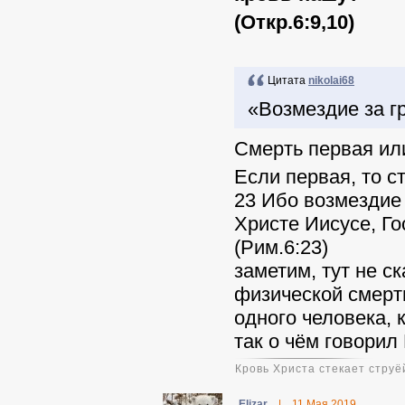
(Откр.6:9,10)
Цитата
nikolai68
«Возмездие за г
Смерть первая ил
Если первая, то с
23 Ибо возмездие 
Христе Иисусе, Г
(Рим.6:23)
заметим, тут не с
физической смерти
одного человека, 
так о чём говорил
Кровь Христа стекает струёй
Elizar
|
11 Мая 2019