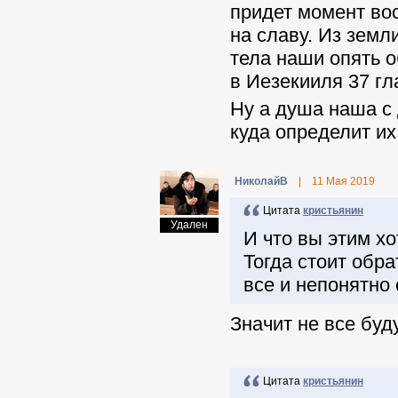
придет момент вос
на славу. Из земл
тела наши опять о
в Иезекииля 37 гл
Ну а душа наша с 
куда определит их
НиколайВ
|
11 Мая 2019
Цитата
кристьянин
Удален
И что вы этим х
Тогда стоит обра
все и непонятно
Значит не все буд
Цитата
кристьянин