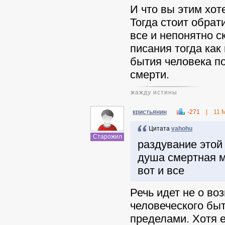
И что вы этим хот
Тогда стоит обрат
все и непонятно с
писания тогда как
бытия человека по
смерти.
жажду истины
кристьянин
-271
|
11 
Цитата
vahohu
Старожил
раздувание этой
душа смертная м
вот и все
Речь идет не о во
человеческого быт
пределами. Хотя е