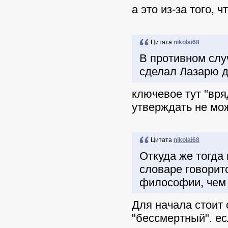
а это из-за того,
Цитата
nikolai68
В противном сл
сделал Лазарю до
ключевое тут "вряд
утверждать не мо
Цитата
nikolai68
Откуда же тогда
словаре говоритс
философии, чем 
Для начала стоит 
"бессмертный". ес