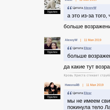
Цитата
AlexeyW
Удален
а это из-за того
больше возражений
AlexeyW
|
11 Мая 2019
Цитата
Elizar
Удален
больше возражен
да какие тут возр
Кровь Христа стекает струёй
НиколайВ
|
11 Мая 2019
Цитата
Elizar
Удален
мы не имеем сви
покинула тело Л