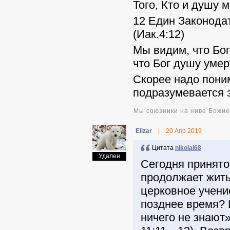
Того, Кто и душу 
12 Един Законодател
(Иак.4:12)
Мы видим, что Бог
что Бог душу уме
Скорее надо поним
подразумевается з
Мы союзники на ниве Божи
Elizar
|
20 Апр 2019
Цитата
nikolai68
Удален
Сегодня принято
продолжает жить 
церковное учени
позднее время? 
ничего не знают