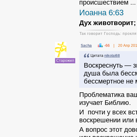
происшествием ...
Иоанна 6:63
Дух животворит;
Так говорит Господь: прокл
Sacha
-66
|
20 Апр 20
Цитата
nikolai68
Старожил
Воскреснуть — зн
душа была бессм
бессмертное не 
Проблематика ваш
изучает Библию.
И почти у всех вст
воскрешении или 
А вопрос этот дов