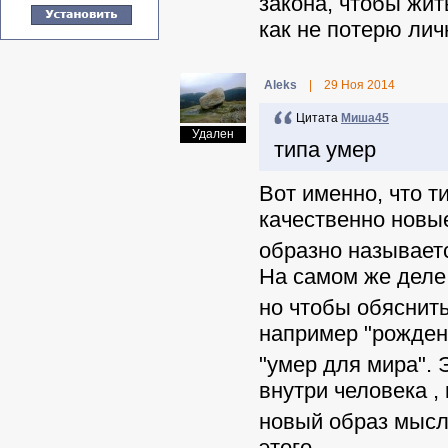
закона, чтобы жит
как не потерю лич
Aleks
|
29 Ноя 2014
Цитата
Миша45
Удален
типа умер
Вот именно, что т
качественно новы
образно называетс
На самом же деле 
но чтобы обяснить
например "рожден
"умер для мира". 
внутри человека ,
новый образ мысле
этого.