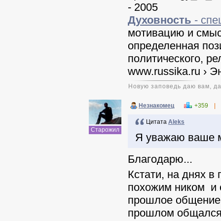
- 2005
Духовность
- спе
мотивацию и смыс
определенная пози
политического, ре
www.russika.ru
›
Э
Новую заповедь даю вам, да
Незнакомец
+359
|
Цитата
Aleks
Старожил
Я уважаю ваше м
Благодарю...
Кстати, на днях в
похожим ником и 
прошлое общение (
прошлом общался с