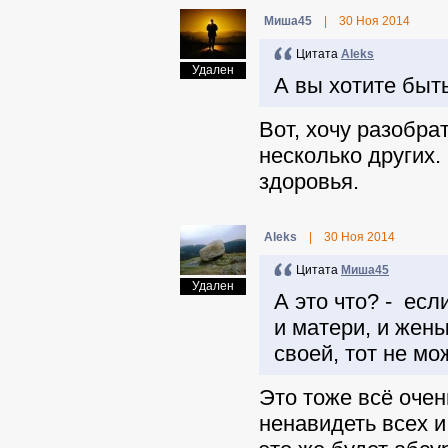
Миша45
|
30 Ноя 2014
Цитата
Aleks
Удален
А вы хотите быт
Вот, хочу разобра
несколько других.
здоровья.
Aleks
|
30 Ноя 2014
Цитата
Миша45
Удален
А это что? - есл
и матери, и жены
своей, тот не м
Это тоже всё очен
ненавидеть всех и