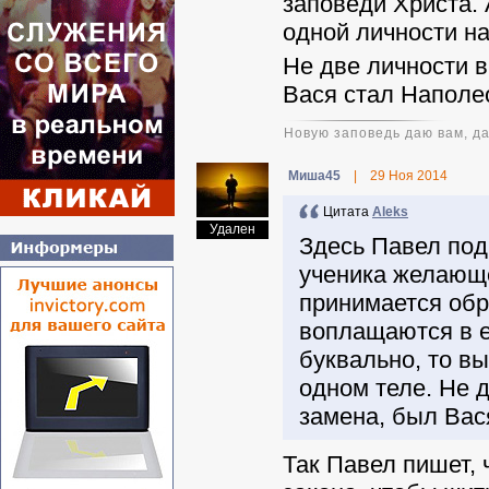
заповеди Христа. 
одной личности на
Не две личности в
Вася стал Наполе
Новую заповедь даю вам, да
Миша45
|
29 Ноя 2014
Цитата
Aleks
Удален
Здесь Павел под
ученика желающе
принимается обра
воплащаются в е
буквально, то в
одном теле. Не д
замена, был Вас
Так Павел пишет, 