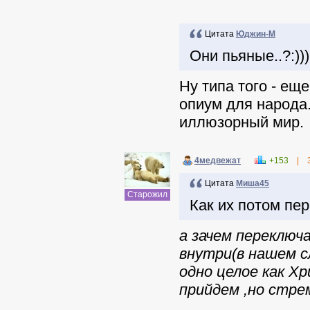
Цитата
Юджин-М
Они пьяные..?:)))
Ну типа того - ещ
опиум для народа.
иллюзорный мир.
4медвежат
+153
|
Цитата
Миша45
Старожил
Как их потом пе
а зачем переключ
внутри(в нашем с
одно целое как Хр
прийдем ,но стре