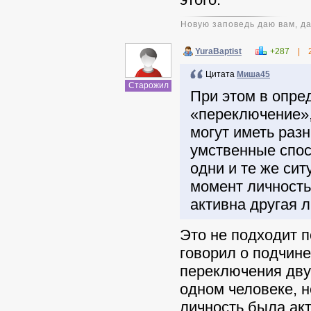
Новую заповедь даю вам, да
YuraBaptist
+287
|
Цитата
Миша45
Старожил
При этом в опре
«переключение»,
могут иметь разн
умственные спос
одни и те же си
момент личность
активна другая л
Это не подходит п
говорил о подчине
переключения дву
одном человеке, н
личность была акт