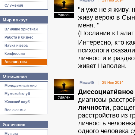
Миша45
|
29 Ноя 2014
Служения
"и уже не я живу, 
Удален
живу верою в Сын
Мир вокруг
меня. "
Влияние христиан
(Послание к Галат
Работа и бизнес
Интересно, кто ка
Наука и вера
психологи сказали
Конфессии
личности и раздво
Апологетика
живет Наполен.
Отношения
Миша45
|
29 Ноя 2014
Молодежный мир
Диссоциати́вное 
Мужской клуб
Удален
диагнозы расстро
Женский клуб
личности
, расще
Все о семье
расстройство из г
личность человека
Увлечения
одного человека с
Музыка