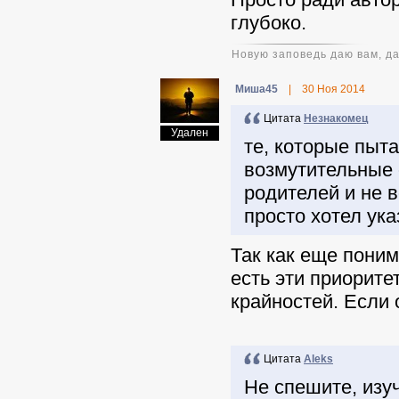
глубоко.
Новую заповедь даю вам, да
Миша45
|
30 Ноя 2014
Цитата
Незнакомец
Удален
те, которые пыт
возмутительные 
родителей и не 
просто хотел указ
Так как еще поним
есть эти приорите
крайностей. Если о
Цитата
Aleks
Не спешите, изу