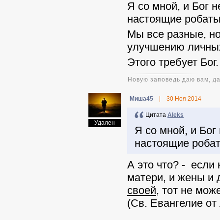
Я со мной, и Бог 
настоящие робаты,
Мы все разные, но
улучшению личных
Этого требует Бог
Новую заповедь даю вам, да
Миша45
|
30 Ноя 2014
Цитата
Aleks
Удален
Я со мной, и Бог
настоящие робат
А это что? - если
матери, и жены и 
своей
, тот не мо
(Св. Евангелие от 