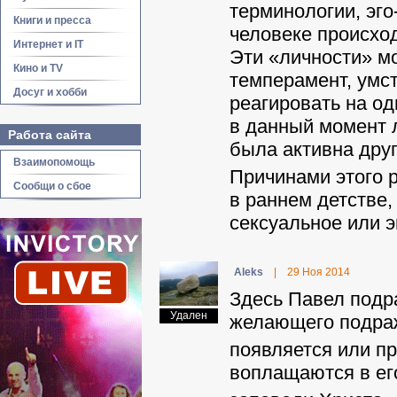
терминологии, эго
Книги и пресса
человеке происход
Интернет и IT
Эти «личности» мо
Кино и TV
темперамент, умс
Досуг и хобби
реагировать на од
в данный момент л
Работа сайта
была активна друг
Взаимопомощь
Причинами этого 
Сообщи о сбое
в раннем детстве
сексуальное или 
Aleks
|
29 Ноя 2014
Здесь Павел подра
Удален
желающего подраж
появляется или пр
воплащаются в ег