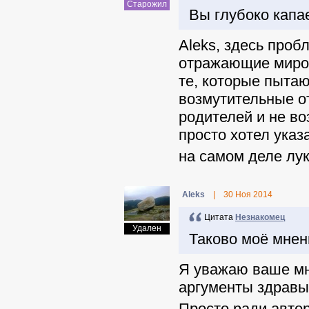
Старожил
Вы глубоко капае
Aleks, здесь проб
отражающие мирово
те, которые пыта
возмутительные от
родителей и не во
просто хотел указа
на самом деле лук
Aleks
|
30 Ноя 2014
Цитата
Незнакомец
Удален
Таково моё мнен
Я уважаю ваше мне
аргументы здравы
Просто ради автор