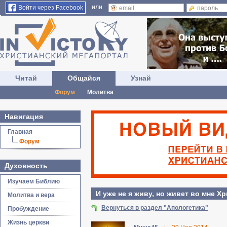
или
Войти через Facebook
Читай
Общайся
Узнай
Форум
Молитва
Навигация
Главная
Форум
Духовность
Изучаем Библию
И уже не я живу, но живет во мне Х
Молитва и вера
Вернуться в раздел "Апологетика"
Пробуждение
Жизнь церкви