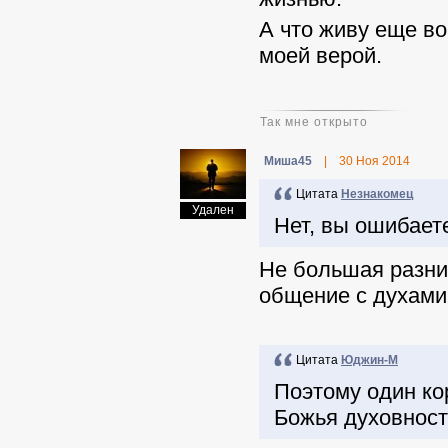
А что живу еще в
моей верой.
Так мне открыто
Миша45
|
30 Ноя 2014
Цитата
Незнакомец
Удален
Нет, вы ошибаетесь
Не большая разниц
общение с духами
Цитата
Юджин-М
Поэтому один коре
Божья духовност