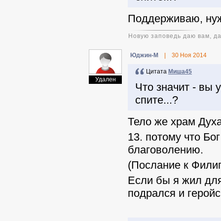
Поддерживаю, нуж
Новую заповедь даю вам, да
Юджин-М
|
30 Ноя 2014
Цитата
Миша45
Удален
Что значит - вы 
спите...?
Тело же храм Духа 
13. потому что Бо
благоволению.
(Послание к Фили
Если бы я жил для
подрался и геройс