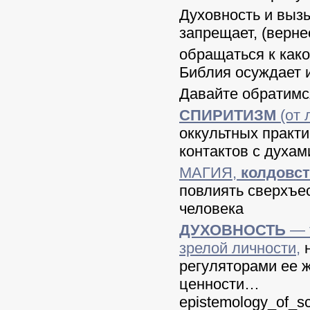
Духовность и выз
запрещает, (верне
обращаться к како
Библия осуждает 
Давайте обратимс
СПИРИТИЗМ
(от л
оккультных практ
контактов с духам
МАГИЯ,
колдовс
повлиять сверхъе
человека
ДУХОВНОСТЬ
— т
зрелой личности,
н
регуляторами ее 
ценности…
epistemology_of_s