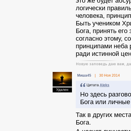
это же будет абсу
логически правиль
человека, принци
Быть учеником Хр
Бога, принять его
согласно этому, с
принципами неба р
ради истинной цен
Новую заповедь даю вам, да
Миша45
|
30 Ноя 2014
Цитата
Aleks
Удален
Но здесь разгов
Бога или личные
Так в других мест
Бога.