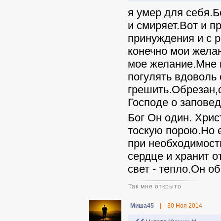
я умер для себя.Б
и смиряет.Вот и п
принуждения и с 
конечно мои желан
мое желание.Мне в
погулять вдоволь 
грешить.Обрезан,о
Господе о заповед
Бог Он один. Хрис
тоскую порою.Но 
при необходимост
сердце и хранит о
свет - тепло.Он о
Так мне открыто
Миша45
|
30 Ноя 2014