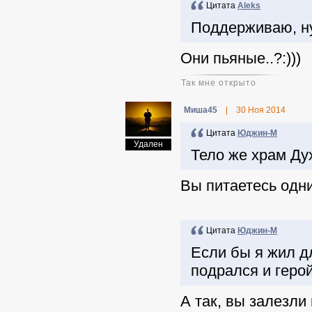
Цитата
Aleks
Поддерживаю, ну
Они пьяные..?:)))
Так мне открыто
Миша45
|
30 Ноя 2014
Цитата
Юджин-М
Удален
Тело же храм Дух
Вы питаетесь одн
Цитата
Юджин-М
Если бы я жил д
подрался и герой
А так, вы залезли