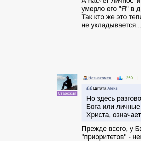
А насчет личности 
умерло его "Я" в 
Так кто же это теп
не укладывается...
Незнакомец
+359
|
Цитата
Aleks
Старожил
Но здесь разгов
Бога или личные
Христа, означае
Прежде всего, у Б
"приоритетов" - н