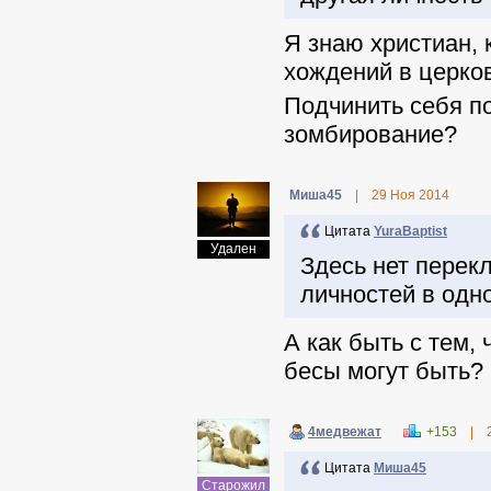
Я знаю христиан,
хождений в церков
Подчинить себя по
зомбирование?
Миша45
|
29 Ноя 2014
Цитата
YuraBaptist
Удален
Здесь нет перек
личностей в одн
А как быть с тем, 
бесы могут быть?
4медвежат
+153
|
Цитата
Миша45
Старожил