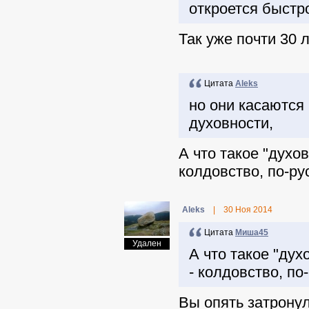
откроется быстро
Так уже почти 30 
Цитата
Aleks
но они касаются
духовности,
А что такое "духов
колдовство, по-ру
Aleks
|
30 Ноя 2014
Цитата
Миша45
Удален
А что такое "дух
- колдовство, по
Вы опять затронул