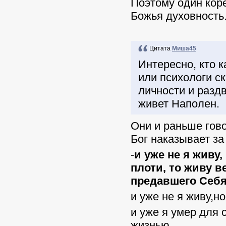
Поэтому один кор
Божья духовность
Цитата
Миша45
Интересно, кто 
или психологи ск
личности и раздв
живет Наполен.
Они и раньше гов
Бог наказывает за 
-
и уже не я живу
плоти, то живу 
предавшего Себя
и уже не я живу,н
и уже я умер для
жизнью.