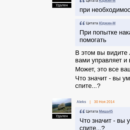
Цитата
Юджин-М
Удален
при необходимос
Цитата
Юджин-М
При попытке нак
помогать
В этом вы видите 
вами управляет и 
Может, это все в
Что значит - вы у
спите...?
Aleks
|
30 Ноя 2014
Цитата
Миша45
Удален
Что значит - вы 
спите...?