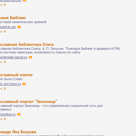
otkrovenya.com
ло:
3
ывая Библию
асторов евангельских церквей
ospel.in.ua/
ло:
3
ославная библиотека Олега
лавная библиотека Олега. А. П. Лопухин. 'Толковая Библия' в формате HTML.
я система навигации, возможность поиска по сайту
pocherpalo.narod.ru
ло:
3
ославный ковчег
ле было Слово ...
abc.shn-host.ru
ло:
3
ославный портал "Звонница"
лавный портал Звонница - это современная социальная сеть для
лавных.
zvonnitsa.ru
ло:
3
оведи Яна Бошова