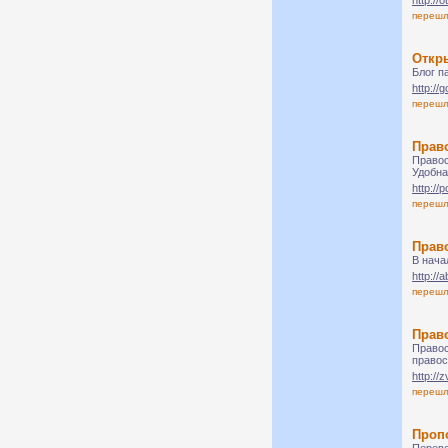
http://
переш
Откр
Блог п
http://g
переш
Прав
Правос
Удобна
http://
переш
Прав
В нача
http://
переш
Прав
Правос
правос
http://
переш
Проп