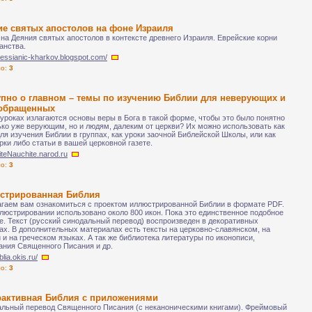
ие святых апостолов на фоне Израиля
 на Деяния святых апостолов в контексте древнего Израиля. Еврейские корни
анства.
messianic-kharkov.blogspot.com/
ло:
3
упно о главном – темы по изучению Библии для неверующих и
обращенных
 уроках излагаются основы веры в Бога в такой форме, чтобы это было понятно
ько уже верующим, но и людям, далеким от церкви? Их можно использовать как
ля изучения Библии в группах, как уроки заочной Библейской Школы, или как
ки либо статьи в вашей церковной газете.
iditeNauchite.narod.ru
ло:
3
стрированная Библия
гаем вам ознакомиться с проектом иллюстрированной Библии в формате PDF.
люстрировании использовано около 800 икон. Пока это единственное подобное
е. Текст (русский синодальный перевод) воспроизведен в декоративных
х. В дополнительных материалах есть тексты на церковно-славянском, на
 и на греческом языках. А так же библиотека литературы по иконописи,
ания Священного Писания и др.
iblia.okis.ru/
ло:
3
рактивная Библия с приложениями
льный перевод Священного Писания (с неканоническими книгами). Фреймовый