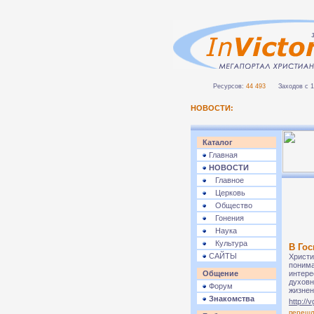
Ресурсов:
44 493
Заходов с 1 
НОВОСТИ:
Каталог
Главная
НОВОСТИ
Главное
Церковь
Общество
Гонения
Наука
Культура
В Гос
САЙТЫ
Христи
понима
Общение
интере
духовн
Форум
жизнен
Знакомства
http://
переш