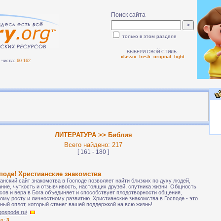
Поиск сайта
только в этом разделе
ВЫБЕРИ СВОЙ СТИЛЬ:
classic
fresh
original
light
числа:
60 162
ЛИТЕРАТУРА >> Библия
Всего найдено: 217
[ 161 - 180 ]
поде! Христианские знакомства
анский сайт знакомства в Господе позволяет найти близких по духу людей,
ние, чуткость и отзывчивость, настоящих друзей, спутника жизни. Общность
сов и вера в Бога объединяет и способствует плодотворности общения,
ому росту и личностному развитию. Христианские знакомства в Господе - это
ный оплот, который станет вашей поддержкой на всю жизнь!
vgospode.ru/
ло:
3