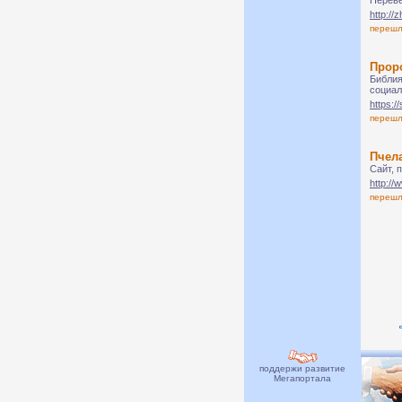
Переве
http://
переш
Прор
Библия
социал
https:/
переш
Пчел
Сайт, 
http://
переш
поддержи развитие
Мегапортала