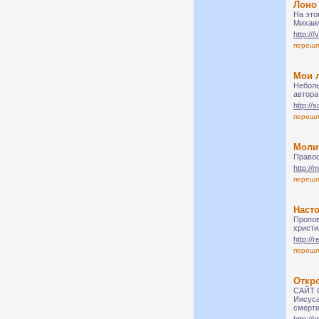
Лоно
На это
Михаи
http://
переш
Мои 
Неболь
автора
http://
переш
Моли
Правос
http://m
переш
Насто
Пропов
христи
http://r
переш
Откр
САЙТ О
Иисуса
смерт