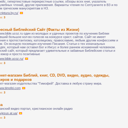
ейс, гипертекстовые перекрестные ссылки, обзоры всех книг, указатель
ужебных чтений, другие приложения. Варианты чтения по Септуагинте в ВЗ и по
м греческим манускриптам в НЗ.
criptura.by.ru/
ло:
3
ресный Библейский Сайт (Факты из Жизни)
ww.bible.ucoz.ru один из молодых и удачных проектов по изучению Библии
вший большое кол-во голосов на конкурсе христ. сайтов. Сайт не имеет
ния к протестантизму, католицизму, православию, любым другим конфессиям и
м. Он всецело посвящен изучению Писания. Статьи о тех изначальных
дях, который нам оставил Бог и Иисус и более раннем искаженний человеком.
ский сайт, который предлагает удивительные и забавные Библейские статьи и
 юмор и просто позитивные
www.bible.ucoz.ru/
ло:
3
нет-магазин Библий, книг, CD, DVD, видео, аудио, одежды,
ниров и подарков
ет-магазин издательства "Тимофей". Доставка в любую страну мира.
www.timofei.com
ло:
3
на
анский видео портал, христианское онлайн радио
avjesus.at.ua/
ло:
3