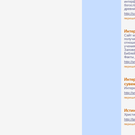
интерф
богосл
древни
http://s
переш
Инте
Сайт w
получи
отноше
учения
Запове
Библей
Факты,
http://
переш
Интер
суве
Интерн
http://
переш
Исти
Христи
http://l
переш