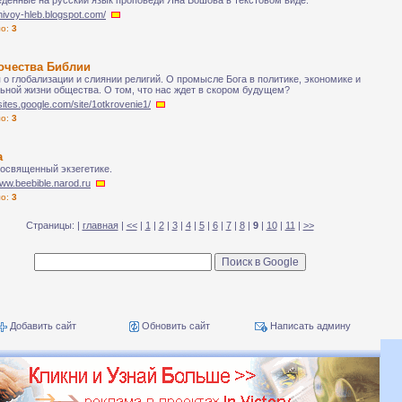
денные на русский язык проповеди Яна Бошова в текстовом виде.
zhivoy-hleb.blogspot.com/
ло:
3
очества Библии
 о глобализации и слиянии религий. О промысле Бога в политике, экономике и
ьной жизни общества. О том, что нас ждет в скором будущем?
/sites.google.com/site/1otkrovenie1/
ло:
3
а
посвященный экзегетике.
www.beebible.narod.ru
ло:
3
Страницы: |
главная
|
<<
|
1
|
2
|
3
|
4
|
5
|
6
|
7
|
8
|
9
|
10
|
11
|
>>
Добавить сайт
Обновить сайт
Написать админу