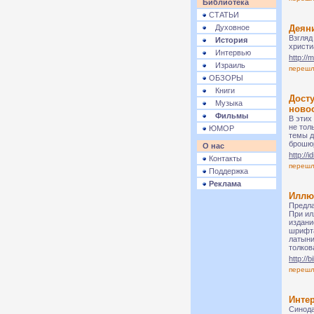
Библиотека
СТАТЬИ
Духовное
Деян
Взгляд
История
христи
Интервью
http://
Израиль
переш
ОБЗОРЫ
Книги
Дост
Музыка
ново
Фильмы
В этих
не тол
ЮМОР
темы д
брошюр
О нас
http://
Контакты
переш
Поддержка
Реклама
Иллю
Предла
При ил
издани
шрифта
латыни
толков
http://b
переш
Инте
Синода