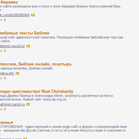
 Авраама
м сайте размещена моя статья о лоне Авраама Божьих благословений Вам,
л
/vk.com/id188286964
ло:
3
любимые тексты Библии
шой сайт адвентистской тематики. Посвящен любимым библейским текстам
 сайта.
sdatexts.narod.ru/
ло:
3
твослов, Библия онлайн, псалтырь
лавные молитвы, Библия онлайн
olitva.info
ло:
3
ящее христианство/ Real Christianity
еди Дерека Принца и Александра Меня, затронуты различные аспекты
анской жизни. Новый сайт: www.zip.org.ua
ealchrist.narod.ru
ло:
3
овенья
ТКРОВЕНЬЯ - единственный в своем роде сайт и форум о священнодействии
 - крещении Им Духом Святым,то есть об учении Иисуса о вере и спасении от
и