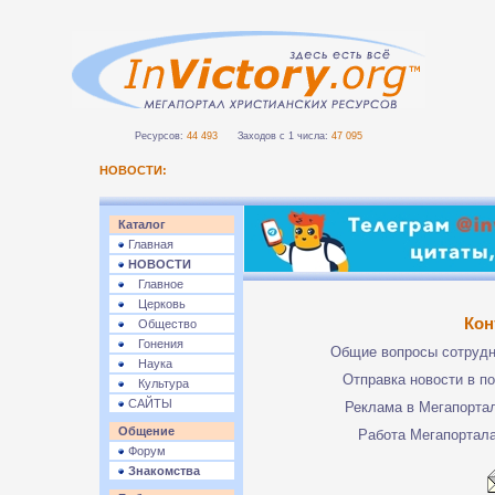
Ресурсов:
44 493
Заходов с 1 числа:
47 095
НОВОСТИ:
Каталог
Главная
НОВОСТИ
Главное
Церковь
Кон
Общество
Гонения
Общие вопросы сотруд
Наука
Отправка новости в п
Культура
САЙТЫ
Реклама в Мегапорта
Общение
Работа Мегапортал
Форум
Знакомства