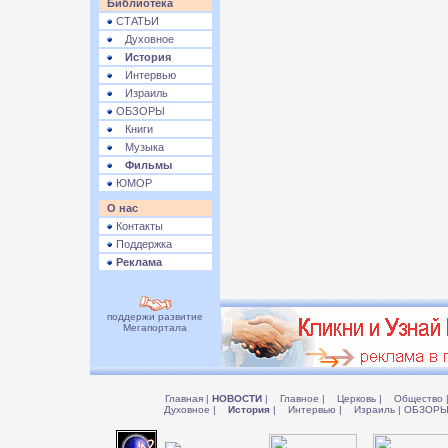
Библиотека
СТАТЬИ
Духовное
История
Интервью
Израиль
ОБЗОРЫ
Книги
Музыка
Фильмы
ЮМОР
О нас
Контакты
Поддержка
Реклама
поддержи развитие
Мегапортала
Главная
|
НОВОСТИ
|
Главное
|
Церковь
|
Общество
Духовное
|
История
|
Интервью
|
Израиль
|
ОБЗОР