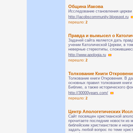
Община Иакова
Исследование становления церкви 1-
http://jacobscommunity.blogspot.ru
перешло:
2
Правда и вымысел о Католи
Задачей сайта является дать пра
учении Католической Церкви, в том
неверные стереотипы, сложившиеся
http://www.apologia.ru
перешло:
2
Толкование Книги Откровени
Толкование книги Откровения. В д
основных правил толкования книги
Библию, а также исторического фон
http://30000years.com/
перешло:
2
Центр Апологетических Исс
Сайт посвящен христианской аполог
прочитаете последние новости из 
библейским христианством и нехри
задать любой вопрос по теме хрис