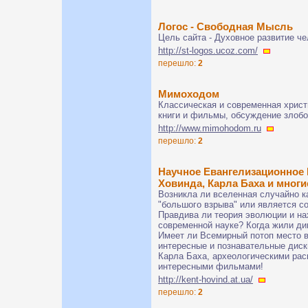
Логос - Свободная Мысль
Цель сайта - Духовное развитие ч
http://st-logos.ucoz.com/
перешло:
2
Мимоходом
Классическая и современная христ
книги и фильмы, обсуждение злобо
http://www.mimohodom.ru
перешло:
2
Научное Евангелизационное 
Ховинда, Карла Баха и мно
Возникла ли вселенная случайно к
"большого взрыва" или является с
Правдива ли теория эволюции и на
современной науке? Когда жили ди
Имеет ли Всемирный потоп место в
интересные и познавательные диск
Карла Баха, археологическими рас
интересными фильмами!
http://kent-hovind.at.ua/
перешло:
2