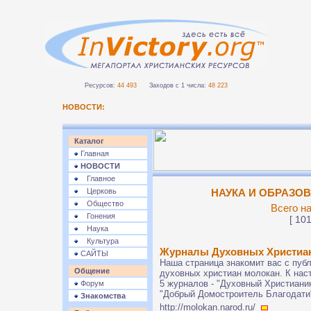
Ресурсов:
44 493
Заходов с 1 числа:
48 223
НОВОСТИ:
Каталог
Главная
НОВОСТИ
Главное
Церковь
НАУКА И ОБРАЗОВА
Общество
Всего на
Гонения
[ 101
Наука
Культура
Журналы Духовных Христиа
САЙТЫ
Наша страница знакомит вас с пу
Общение
духовных христиан молокан. К нас
5 журналов - "Духовный Христиани
Форум
"Добрый Домостроитель Благодати"
Знакомства
http://molokan.narod.ru/