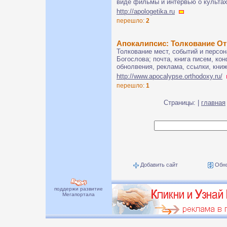
виде фильмы и интервью о культах
http://apologetika.ru
перешло:
2
Апокалипсис: Толкование О
Толкование мест, событий и персо
Богослова; почта, книга писем, кон
обнолвения, реклама, ссылки, книж
http://www.apocalypse.orthodoxy.ru/
перешло:
1
Страницы: |
главная
Добавить сайт
Обно
поддержи развитие
Мегапортала