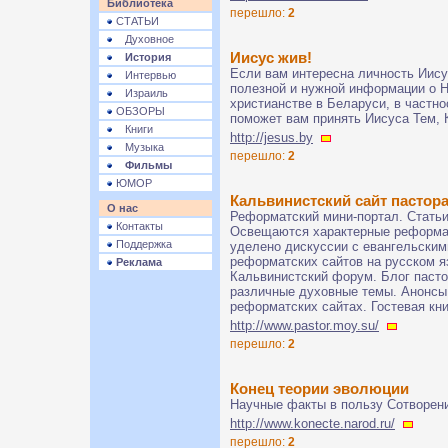
Библиотека
перешло:
2
СТАТЬИ
Духовное
Иисус жив!
История
Если вам интересна личность Иису
Интервью
полезной и нужной информации о Н
Израиль
христианстве в Беларуси, в частно
ОБЗОРЫ
поможет вам принять Иисуса Тем, 
Книги
http://jesus.by
Музыка
перешло:
2
Фильмы
ЮМОР
Кальвинистский сайт пастор
О нас
Реформатский мини-портал. Статьи
Контакты
Освещаются характерные реформат
Поддержка
уделено дискуссии с евангельским
реформатских сайтов на русском яз
Реклама
Кальвинистский форум. Блог пасто
различные духовные темы. Анонсы 
реформатских сайтах. Гостевая кн
http://www.pastor.moy.su/
перешло:
2
Конец теории эволюции
Научные факты в пользу Сотворен
http://www.konecte.narod.ru/
перешло:
2