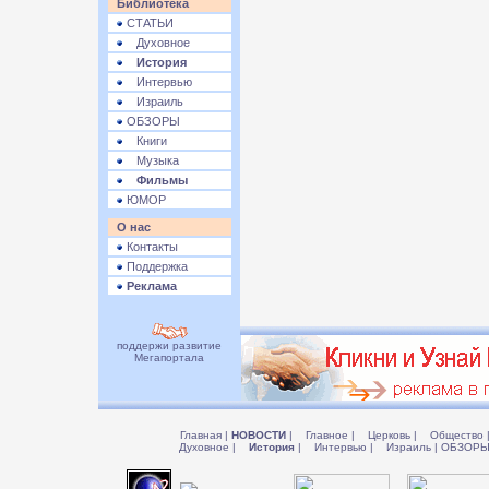
Библиотека
СТАТЬИ
Духовное
История
Интервью
Израиль
ОБЗОРЫ
Книги
Музыка
Фильмы
ЮМОР
О нас
Контакты
Поддержка
Реклама
поддержи развитие
Мегапортала
Главная
|
НОВОСТИ
|
Главное
|
Церковь
|
Общество
Духовное
|
История
|
Интервью
|
Израиль
|
ОБЗОР