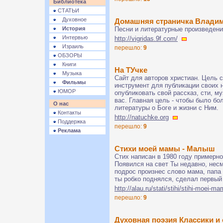
Библиотека
СТАТЬИ
Духовное
Домашняя страничка Владим
История
Песни и литературные произведен
Интервью
http://vigridas.9f.com/
Израиль
перешло:
9
ОБЗОРЫ
Книги
На ТУчке
Музыка
Сайт для авторов христиан. Цель с
Фильмы
инструмент для публикации своих 
ЮМОР
опубликовать свой рассказ, сти, м
вас. Главная цель - чтобы было бо
О нас
литературы о Боге и жизни с Ним.
Контакты
http://natuchke.org
Поддержка
перешло:
9
Реклама
Стихи моей мамы - Малыш
Стих написан в 1980 году примерн
Появился на свет Ты недавно, не
подрос произнес слово мама, папа 
ты робко поднялся, сделал первый 
http://alau.ru/stati/stihi/stihi-moei-
перешло:
9
Духовная поэзия Классики и