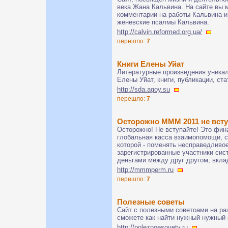
века Жана Кальвина. На сайте вы 
комментарии на работы Кальвина и
женевские псалмы Кальвина.
http://calvin.reformed.org.ua/
перешло:
7
Книги Елены Уйат
Литературные произведения уника
Елены Уйат, книги, публикации, ст
http://sda.agoy.su
перешло:
7
Осторожно МММ 2011 не всту
Осторожно! Не вступайте! Это фин
глобальная касса взаимопомощи, с
которой - поменять несправедливо
зарегистрированные участники си
деньгами между друг другом, вкла
http://mmmperm.ru
перешло:
7
Полезные советы
Сайт с полезными советоами на ра
сможете как найти нужный нужный с
http://poleznoesovety.ru