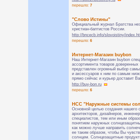
перешло:
7
"Слово Истины"
Официальный журнал Братства нез
христиан-баптистов России.
http://bncecb.info/slovoistiny/index.h
перешло:
6
Интернет-Магазин buybon
Наш Интернет-Магазин buybon спец
ассортимента товаров доверенных 
представлен огромный выбор самы
и аксессуаров к ним по самым низ
прямо сейчас и курьер доставит Ва
http://buy-bon.ru
перешло:
6
НСС "Наружные системы со
Основной целью создания нашего с
архитекторов, дизайнеров, инжене
специалистов, тем или иным образ
понятием наружных солнцезащитны
как можно лучше направить солнеч
ее таким образом, чтобы Вы чувст
солнцем. Солнцезащитные продукт