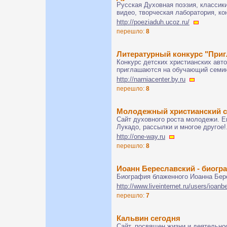
Русская Духовная поэзия, классики
видео, творческая лаборатория, к
http://poeziaduh.ucoz.ru/
перешло:
8
Литературный конкурс "При
Конкурс детских христианских авт
приглашаются на обучающий семин
http://narniacenter.by.ru
перешло:
8
Молодежный христианский 
Сайт духовного роста молодежи. Е
Лукадо, рассылки и многое другое!.
http://one-way.ru
перешло:
8
Иоанн Береславский - биогр
Биография блаженного Иоанна Бер
http://www.liveinternet.ru/users/ioan
перешло:
7
Кальвин сегодня
Сайт, посвящен жизни и деятельн