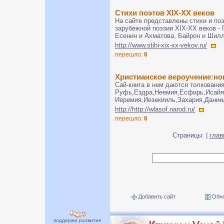
Стихи поэтов XIX-XX веков
На сайте представлены стихи и по
зарубежной поэзии XIX-XX веков - 
Есенин и Ахматова, Байрон и Шилле
http://www.stihi-xix-xx-vekov.ru/
перешло:
6
Христианское вероучение:но
Сай-книга в нем даются толкования
Руфь,Ездра,Неемия,Есфирь,Исайя
Иеремия,Иезекииль,Захария,Дании
http://http://wlasof.narod.ru/
перешло:
6
Страницы: |
глав
Добавить сайт
Обно
поддержи развитие