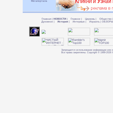
Мегапортала
Главная
|
НОВОСТИ
|
Главное
|
Церковь
|
Общество
Духовное
|
История
|
Интервью
|
Израиль
|
ОБЗОР
Запрещается использование информации или о
Все права закреплены. Copyright © 1999-202