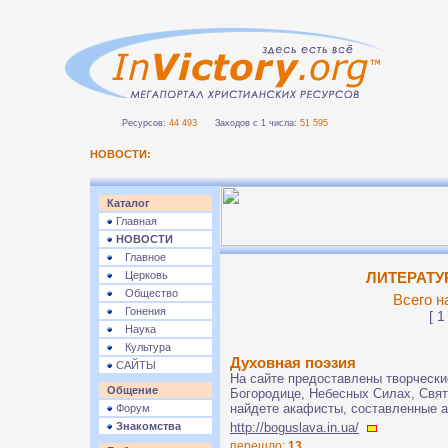
Ресурсов:
44 493
Заходов с 1 числа:
51 595
НОВОСТИ:
Каталог
Главная
НОВОСТИ
Главное
Церковь
ЛИТЕРАТУР
Общество
Всего н
Гонения
[ 1
Наука
Культура
Духовная поэзия
САЙТЫ
На сайте предоставлены творческие
Общение
Богородице, Небесных Силах, Святы
найдете акафисты, составленные а
Форум
Знакомства
http://boguslava.in.ua/
перешло:
13