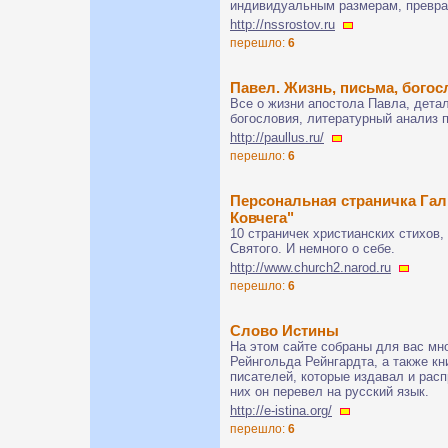
индивидуальным размерам, превра
http://nssrostov.ru
перешло:
6
Павел. Жизнь, письма, богос
Все о жизни апостола Павла, дета
богословия, литературный анализ 
http://paullus.ru/
перешло:
6
Персональная страничка Гал
Ковчега"
10 страничек христианских стихов
Святого. И немного о себе.
http://www.church2.narod.ru
перешло:
6
Слово Истины
На этом сайте собраны для вас мн
Рейнгольда Рейнгардта, а также кн
писателей, которые издавал и расп
них он перевел на русский язык.
http://e-istina.org/
перешло:
6