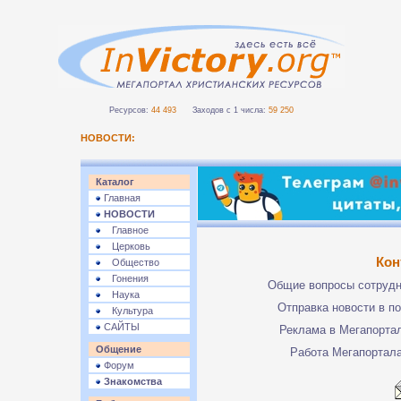
Ресурсов:
44 493
Заходов с 1 числа:
59 250
НОВОСТИ:
Каталог
Главная
НОВОСТИ
Главное
Церковь
Кон
Общество
Гонения
Общие вопросы сотруд
Наука
Отправка новости в п
Культура
САЙТЫ
Реклама в Мегапорта
Общение
Работа Мегапортал
Форум
Знакомства