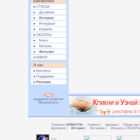
Библиотека
СТАТЬИ
Духовное
История
Интервью
Израиль
ОБЗОРЫ
Книги
Музыка
Фильмы
ЮМОР
О нас
Контакты
Поддержка
Реклама
поддержи развитие
Мегапортала
Главная
|
НОВОСТИ
|
Главное
|
Церковь
|
Общество
Духовное
|
История
|
Интервью
|
Израиль
|
ОБЗОР