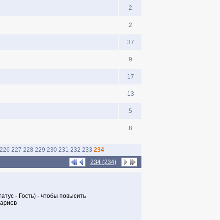
2
2
37
9
17
13
5
8
226
227
228
229
230
231
232
233
234
234 (234)
тус - Гость) - чтобы повысить
тариев