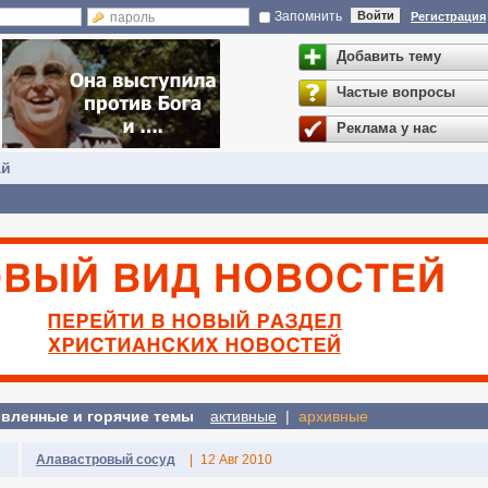
Запомнить
Войти
Регистрация
Добавить тему
Частые вопросы
Реклама у нас
ай
вленные и горячие темы
активные
|
архивные
Алавастровый сосуд
|
12 Авг 2010