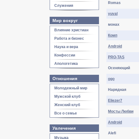
Romas
Служения
yuval
Мир вокруг
монах
Влияние христиан
Комп
Работа и бизнес
Android
Наука и вера
Конфессии
PRO-TAS
Апологетика
Осеняющий
Отношения
ogo
Молодежный мир
Нарядная
Мужской клуб
Eliezer7
Женский клуб
Мосты Любви
Все о семье
Android
Увлечения
Alefi
Музыка