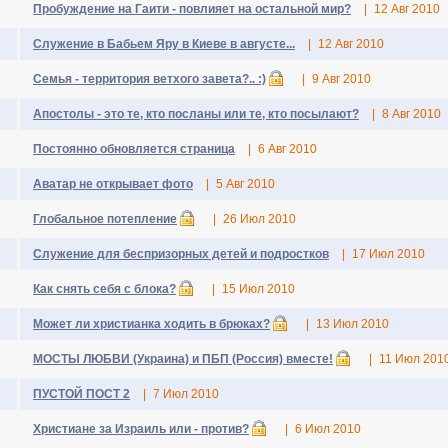
Пробуждение на Гаити - повлияет на остальной мир?
|
12 Авг 2010
Служение в Бабьем Яру в Киеве в августе...
|
12 Авг 2010
Семья - территория ветхого завета?.. :)
|
9 Авг 2010
Апостолы - это те, кто посланы или те, кто посылают?
|
8 Авг 2010
Постоянно обновляется страница
|
6 Авг 2010
Аватар не открывает фото
|
5 Авг 2010
Глобальное потепление
|
26 Июл 2010
Служение для беспризорных детей и подростков
|
17 Июл 2010
Как снять себя с блока?
|
15 Июл 2010
Может ли христианка ходить в брюках?
|
13 Июл 2010
МОСТЫ ЛЮБВИ (Украина) и ПБП (Россия) вместе!
|
11 Июл 201
ПУСТОЙ ПОСТ 2
|
7 Июл 2010
Христиане за Израиль или - против?
|
6 Июл 2010