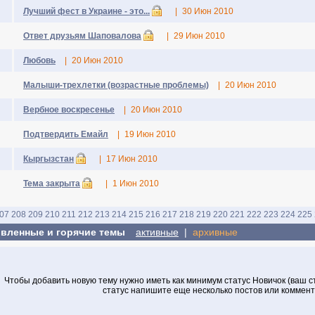
Лучший фест в Украине - это...
|
30 Июн 2010
Ответ друзьям Шаповалова
|
29 Июн 2010
Любовь
|
20 Июн 2010
Малыши-трехлетки (возрастные проблемы)
|
20 Июн 2010
Вербное воскресенье
|
20 Июн 2010
Подтвердить Емайл
|
19 Июн 2010
Кыргызстан
|
17 Июн 2010
Тема закрыта
|
1 Июн 2010
07
208
209
210
211
212
213
214
215
216
217
218
219
220
221
222
223
224
225
вленные и горячие темы
активные
|
архивные
Чтобы добавить новую тему нужно иметь как минимум статус Новичок (ваш ста
статус напишите еще несколько постов или коммен