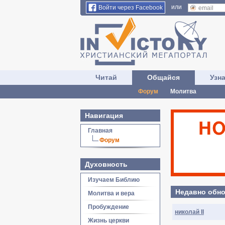
или
Войти через Facebook
Читай
Общайся
Узн
Форум
Молитва
Навигация
Главная
Форум
Духовность
Изучаем Библию
Недавно обно
Молитва и вера
Пробуждение
николай II
Жизнь церкви