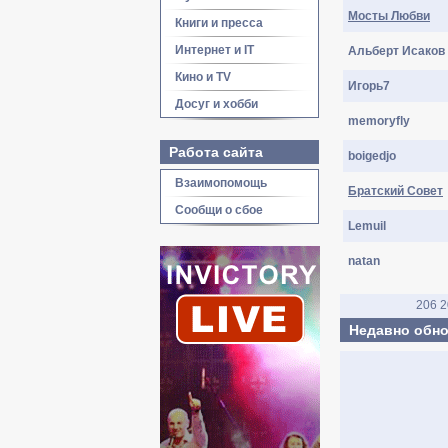
Мосты Любви
Книги и пресса
Интернет и IT
Альберт Исаков
Кино и TV
Игopь7
Досуг и хобби
memoryfly
Работа сайта
boigedjo
Взаимопомощь
Братский Совет
Сообщи о сбое
Lemuil
nаtаn
206
2
Недавно обно