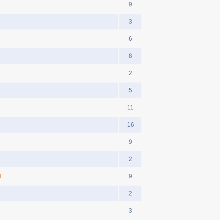
9
3
6
8
2
5
11
16
9
2
0
9
2
3