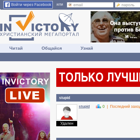
или
Войти через Facebook
Читай
Общайся
Узнай
stupid
stupid
0
|
Последний захо
Удален