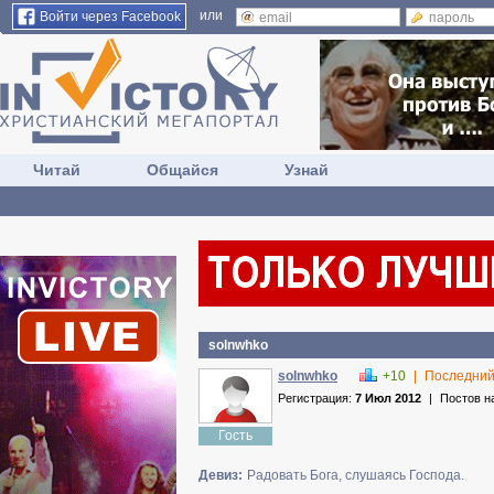
или
Войти через Facebook
Читай
Общайся
Узнай
solnwhko
solnwhko
+10
|
Последний
Регистрация:
7 Июл 2012
|
Постов н
Гость
Девиз:
Радовать Бога, слушаясь Господа.