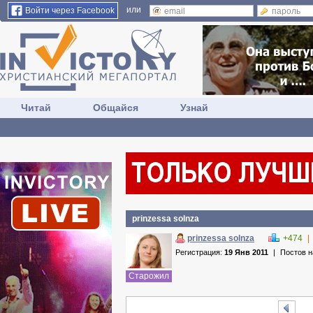
или
Войти через Facebook
Читай
Общайся
Узнай
prinzessa solnza
prinzessa solnza
+474
|
Регистрация:
19 Янв 2011
|
Постов 
Старожил