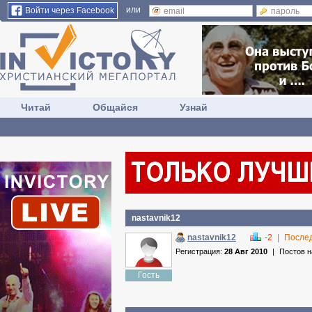
или
Войти через Facebook
Читай
Общайся
Узнай
nastavnik12
nastavnik12
-2
|
Послед
Регистрация:
28 Авг 2010
|
Постов 
Гость