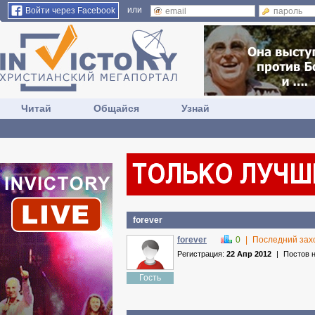
или
Войти через Facebook
Читай
Общайся
Узнай
forever
forever
0
|
Последний зах
Регистрация:
22 Апр 2012
|
Постов 
Гость