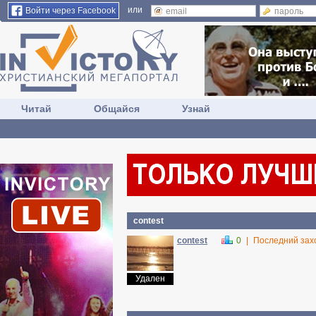
или
Войти через Facebook
Читай
Общайся
Узнай
contest
contest
0
|
Последний зах
Удален