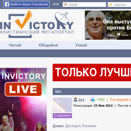
или
Войти через Facebook
Читай
Общайся
Узнай
bsx
bsx
+342
|
Последний з
Регистрация:
23 Фев 2014
|
Постов 
Старожил
Девиз:
Дослідіть Писання