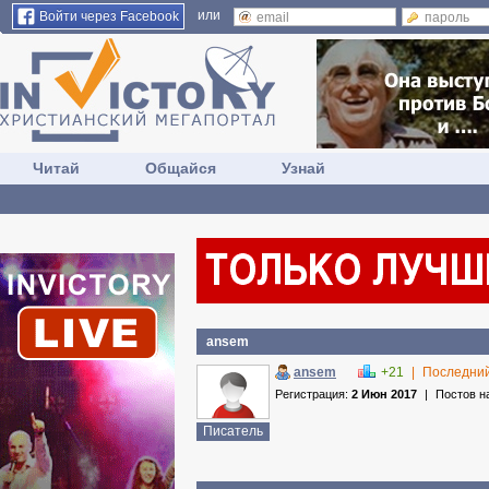
или
Войти через Facebook
Читай
Общайся
Узнай
ansem
ansem
+21
|
Последний
Регистрация:
2 Июн 2017
|
Постов н
Писатель