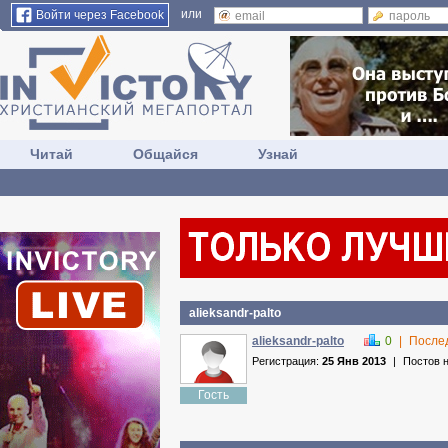
или
Войти через Facebook
Читай
Общайся
Узнай
alieksandr-palto
alieksandr-palto
0
|
После
Регистрация:
25 Янв 2013
|
Постов 
Гость