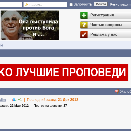
Запомнить
Войти
Регистрация
Регистрация
Частые вопросы
Реклама у нас
ай
Жало
adim
+1
|
Последний заход:
21 Дек 2012
рация:
22 Мар 2012
|
Постов на форуме:
37