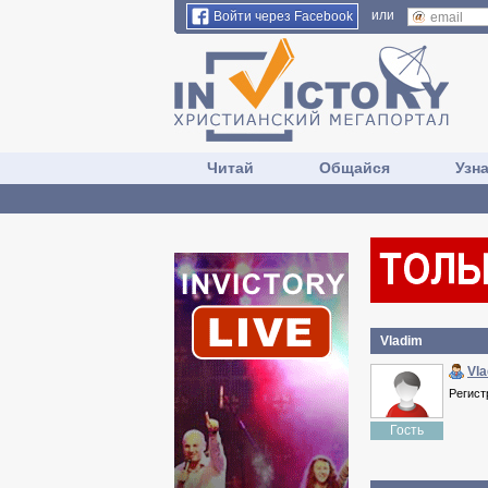
или
Войти через Facebook
Читай
Общайся
Узн
Vladim
Vl
Регист
Гость