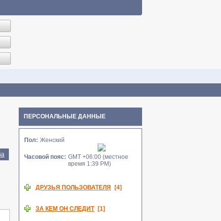
ПЕРСОНАЛЬНЫЕ ДАННЫЕ
Пол:
Женский
ба
Часовой пояс:
GMT +06:00 (местное
время 1:39 PM)
ДРУЗЬЯ ПОЛЬЗОВАТЕЛЯ
[4]
accord-L
Bocxoд
mmm
Мила-Сирена
ЗА КЕМ ОН СЛЕДИТ
[1]