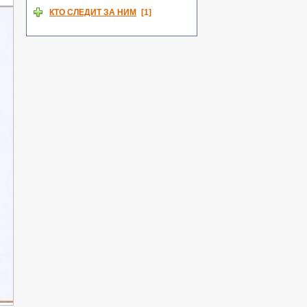
alloe
КТО СЛЕДИТ ЗА НИМ
[1]
Article18Alliance