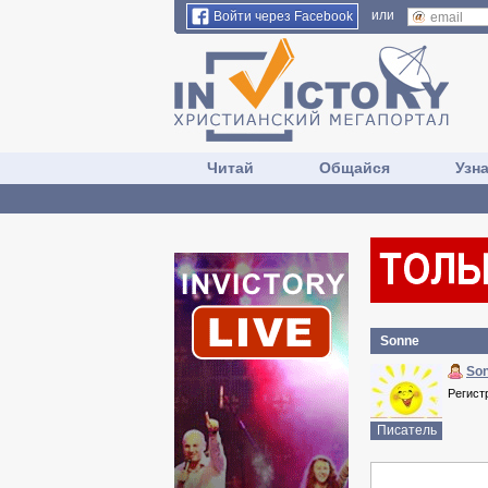
или
Войти через Facebook
Читай
Общайся
Узн
Sonne
So
Регист
Писатель