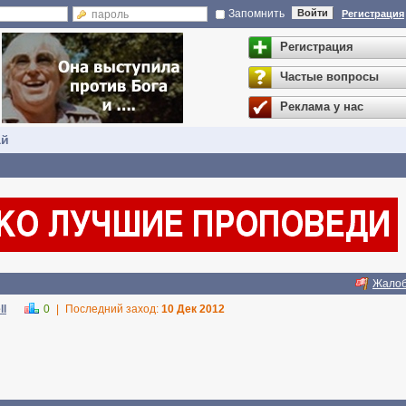
Запомнить
Войти
Регистрация
Регистрация
Частые вопросы
Реклама у нас
ай
Жало
ll
0
|
Последний заход:
10 Дек 2012