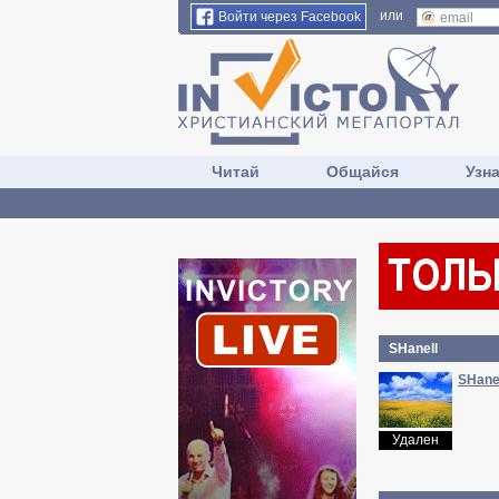
или
Войти через Facebook
Читай
Общайся
Узн
SHanell
SHane
Удален