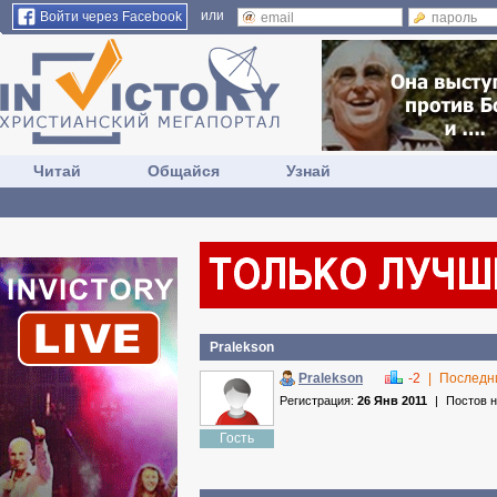
или
Войти через Facebook
Читай
Общайся
Узнай
Pralekson
Pralekson
-2
|
Последн
Регистрация:
26 Янв 2011
|
Постов 
Гость