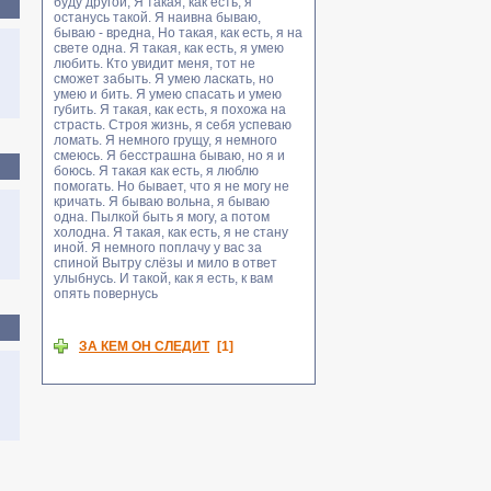
буду другой, Я такая, как есть, я
останусь такой. Я наивна бываю,
бываю - вредна, Но такая, как есть, я на
свете одна. Я такая, как есть, я умею
любить. Кто увидит меня, тот не
сможет забыть. Я умею ласкать, но
умею и бить. Я умею спасать и умею
губить. Я такая, как есть, я похожа на
страсть. Строя жизнь, я себя успеваю
ломать. Я немного грущу, я немного
смеюсь. Я бесстрашна бываю, но я и
боюсь. Я такая как есть, я люблю
помогать. Но бывает, что я не могу не
кричать. Я бываю вольна, я бываю
одна. Пылкой быть я могу, а потом
холодна. Я такая, как есть, я не стану
иной. Я немного поплачу у вас за
спиной Вытру слёзы и мило в ответ
улыбнусь. И такой, как я есть, к вам
опять повернусь
ЗА КЕМ ОН СЛЕДИТ
[1]
The Librarian