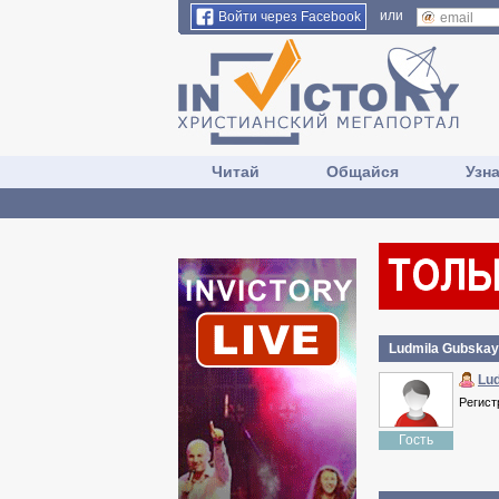
или
Войти через Facebook
Читай
Общайся
Узн
Ludmila Gubska
Lu
Регист
Гость