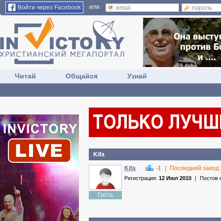
или
Войти через Facebook
Читай
Общайся
Узнай
Kifa
Kifa
-1
|
Последний заход
Регистрация:
12 Июл 2010
|
Постов 
Гость