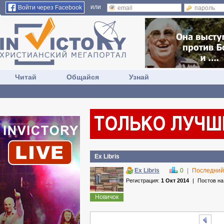
или
Войти через Facebook
Читай
Общайся
Узнай
Ex Libris
Ex Libris
0
|
Последний
Регистрация:
1 Окт 2014
|
Постов н
Новичок