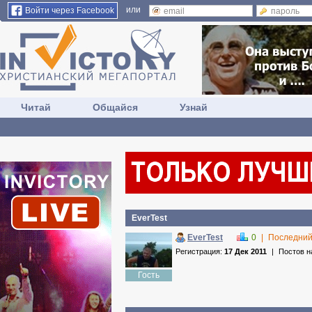
или
Войти через Facebook
Читай
Общайся
Узнай
EverTest
EverTest
0
|
Последний
Регистрация:
17 Дек 2011
|
Постов н
Гость