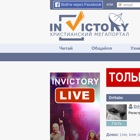
или
Войти через Facebook
Читай
Общайся
Узн
DrHabo
Dr
Регист
Гость
Девиз:
Live, love,