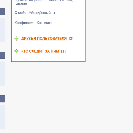
Музыка, Медицина, Иностр.языки,
Библия
О себе:
Убеждённый :-)
Конфессия:
Католики
ДРУЗЬЯ ПОЛЬЗОВАТЕЛЯ
[3]
Белая сова
Рия
Тали
КТО СЛЕДИТ ЗА НИМ
[1]
Тали