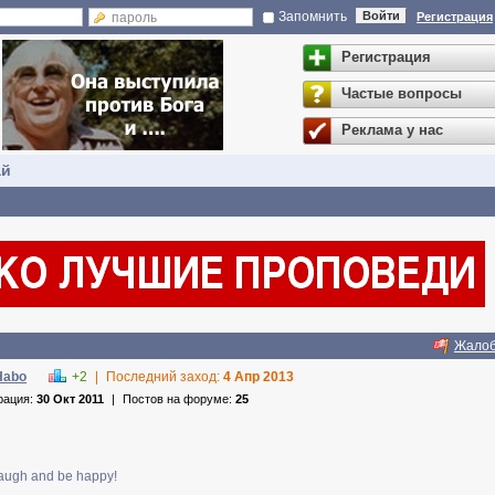
Запомнить
Войти
Регистрация
Регистрация
Частые вопросы
Реклама у нас
ай
Жало
Habo
+2
|
Последний заход:
4 Апр 2013
рация:
30 Окт 2011
|
Постов на форуме:
25
 laugh and be happy!