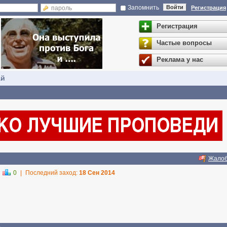
Запомнить
Войти
Регистрация
Регистрация
Частые вопросы
Реклама у нас
ай
Жало
0
|
Последний заход:
18 Сен 2014