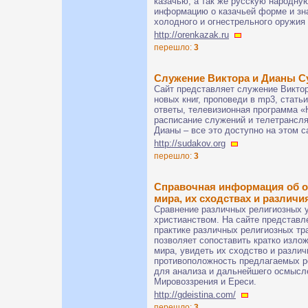
казачью, а так же русскую народну
информацию о казачьей форме и зна
холодного и огнестрельного оружия 
http://orenkazak.ru
перешло:
3
Служение Виктора и Дианы 
Сайт представляет служение Виктор
новых книг, проповеди в mp3, статьи
ответы, телевизионная программа «
расписание служений и телетрансл
Дианы – все это доступно на этом с
http://sudakov.org
перешло:
3
Справочная информация об о
мира, их сходствах и различи
Сравнение различных религиозных у
христианством. На сайте представл
практике различных религиозных т
позволяет сопоставить кратко изло
мира, увидеть их сходство и разли
противоположность предлагаемых 
для анализа и дальнейшего осмысле
Мировоззрения и Ереси.
http://gdeistina.com/
перешло:
3