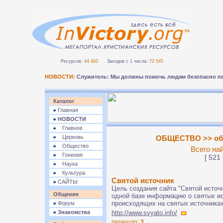
Ресурсов:
44 493
Заходов с 1 числа:
72 545
НОВОСТИ:
Служитель: Мы должны помочь людям безопасно пе
Каталог
Главная
НОВОСТИ
Главное
Церковь
ОБЩЕСТВО >> об
Общество
Всего на
Гонения
[ 521 
Наука
Культура
Святой источник
САЙТЫ
Цель создания сайта "Святой источн
Общение
одной базе информацию о святых ис
происходящих на святых источниках
Форум
Знакомства
http://www.svyato.info/
перешло:
3