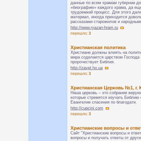
данные по всем храмам губернии до
«биографию» каждого храма, да ещ
трудоемкий процесс. Для этого дале
материал, иногда приходится довол
рассказами старожилов и народным
http://www.ryazan-hram.ru
перешло:
3
Христианская политика
Христиане должны влиять на полити
мира соделается царством Господа 
пророчествует Библия.
http://zavet.ho.ua
перешло:
3
Христианская Церковь №1, г. 
Наша церковь – это собрание верую
которые стремятся изучать Библию 
Евангелие спасения по благодати.
http://cupcini.com
перешло:
3
Христианские вопросы и отв
Сайт "Христианские вопросы и отве
вопросы и получать ответы от друг