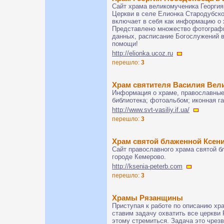
Сайт храма великомученика Георги
Церкви в селе Елионка Стародубско
включает в себя как информацию о х
Представлено множество фотографи
данных, расписание Богослужений 
помощи!
http://elionka.ucoz.ru
перешло:
3
Храм святителя Василия Вел
Информация о храме, православные 
библиотека; фотоальбом; иконная г
http://www.svt-vasiliy.if.ua/
перешло:
3
Храм святой блаженной Ксен
Сайт православного храма святой б
городе Кемерово.
http://ksenia-peterb.com
перешло:
3
Храмы Рязанщины
Приступая к работе по описанию хр
ставим задачу охватить все церкви 
этому стремиться. Задача это чрез