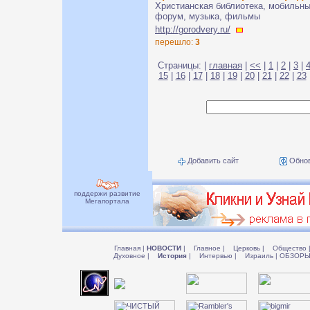
Христианская библиотека, мобильный
форум, музыка, фильмы
http://gorodvery.ru/
перешло:
3
Страницы: |
главная
|
<<
|
1
|
2
|
3
|
15
|
16
|
17
|
18
|
19
|
20
|
21
|
22
|
23
Добавить сайт
Обнов
поддержи развитие
Мегапортала
Главная
|
НОВОСТИ
|
Главное
|
Церковь
|
Общество
Духовное
|
История
|
Интервью
|
Израиль
|
ОБЗОР