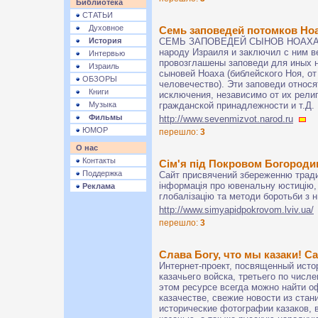
Библиотека
СТАТЬИ
Духовное
Семь заповедей потомков Но
История
СЕМЬ ЗАПОВЕДЕЙ СЫНОВ НОАХА К
народу Израиля и заключил с ним в
Интервью
провозглашены заповеди для иных н
Израиль
сыновей Ноаха (библейского Ноя, от
ОБЗОРЫ
человечество). Эти заповеди относ
Книги
исключения, независимо от их рели
Музыка
гражданской принадлежности и т.Д.
Фильмы
http://www.sevenmizvot.narod.ru
ЮМОР
перешло:
3
О нас
Контакты
Сім'я під Покровом Богороди
Поддержка
Сайт присвячений збереженню тради
інформація про ювенальну юстицію, 
Реклама
глобалізацію та методи боротьби з 
http://www.simyapidpokrovom.lviv.ua/
перешло:
3
Слава Богу, что мы казаки! С
Интернет-проект, посвященный исто
казачьего войска, третьего по числ
этом ресурсе всегда можно найти 
казачестве, свежие новости из стан
исторические фотографии казаков, 