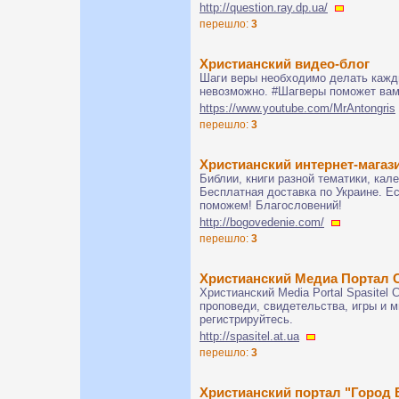
http://question.ray.dp.ua/
перешло:
3
Христианский видео-блог
Шаги веры необходимо делать кажды
невозможно. #Шагверы поможет вам
https://www.youtube.com/MrAntongris
перешло:
3
Христианский интернет-магаз
Библии, книги разной тематики, кал
Бесплатная доставка по Украине. Е
поможем! Благословений!
http://bogovedenie.com/
перешло:
3
Христианский Медиа Портал 
Христианский Media Portal Spasitel
проповеди, свидетельства, игры и м
регистрируйтесь.
http://spasitel.at.ua
перешло:
3
Христианский портал "Город