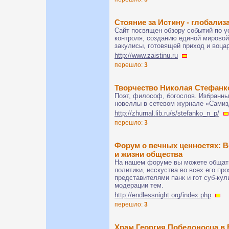
Стояние за Истину - глобализ
Сайт посвящен обзору событий по у
контроля, созданию единой мировой
закулисы, готовящей приход и воца
http://www.zaistinu.ru
перешло:
3
Творчество Николая Стефанк
Поэт, философ, богослов. Избранные
новеллы в сетевом журнале «Самиз
http://zhurnal.lib.ru/s/stefanko_n_p/
перешло:
3
Форум о вечных ценностях: В
и жизни общества
На нашем форуме вы можете общать
политики, исскуства во всех его пр
представителями панк и гот суб-куль
модерации тем.
http://endlessnight.org/index.php
перешло:
3
Храм Георгия Победоносца в