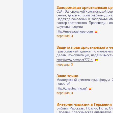
Запорожская христианская ц
Сайт Запорожской христианской це
семья, двери которой открыты для 
Надежда поколений в Запорожье Иг
пастор сестринства. Проповеди, нов
служения церкви
http://messagehope.com
перешло:
3
Защита прав христианского ч
православный адвокат по уголовны
делам, консультации, недвижимост
http://www.advocat777.ru
перешло:
3
Знаю точно
Молодежный христианский форум. 
новостей.
http://znautochno.ru/
перешло:
3
Интернет-магазин в Германии
Библии, Рассказы, Поэзия, Ноты, От
Словари, Классическая литература,