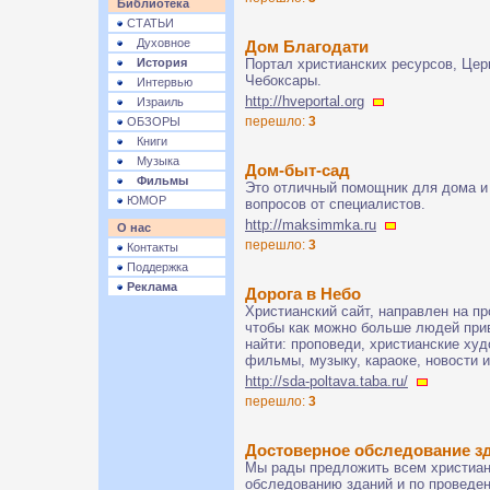
Библиотека
СТАТЬИ
Духовное
Дом Благодати
История
Портал христианских ресурсов, Цер
Чебоксары.
Интервью
http://hveportal.org
Израиль
перешло:
3
ОБЗОРЫ
Книги
Музыка
Дом-быт-сад
Фильмы
Это отличный помощник для дома и
ЮМОР
вопросов от специалистов.
http://maksimmka.ru
О нас
перешло:
3
Контакты
Поддержка
Реклама
Дорога в Небо
Христианский сайт, направлен на п
чтобы как можно больше людей прив
найти: проповеди, христианские ху
фильмы, музыку, караоке, новости и
http://sda-poltava.taba.ru/
перешло:
3
Достоверное обследование зд
Мы рады предложить всем христиан
обследованию зданий и по проведе