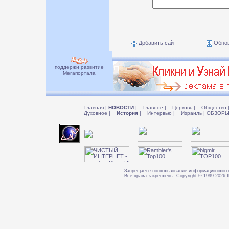
Добавить сайт
Обнов
поддержи развитие
Мегапортала
Главная
|
НОВОСТИ
|
Главное
|
Церковь
|
Общество
Духовное
|
История
|
Интервью
|
Израиль
|
ОБЗОР
Запрещается использование информации или о
Все права закреплены. Copyright © 1999-202