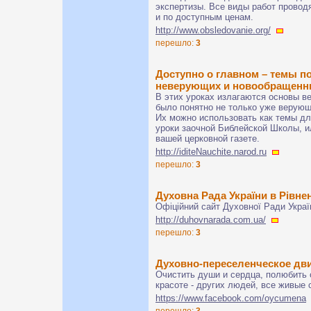
экспертизы. Все виды работ провод
и по доступным ценам.
http://www.obsledovanie.org/
перешло:
3
Доступно о главном – темы п
неверующих и новообращен
В этих уроках излагаются основы ве
было понятно не только уже верующ
Их можно использовать как темы для
уроки заочной Библейской Школы, и
вашей церковной газете.
http://iditeNauchite.narod.ru
перешло:
3
Духовна Рада України в Рівнен
Офіційний сайт Духовної Ради Україн
http://duhovnarada.com.ua/
перешло:
3
Духовно-переселенческое дв
Очистить души и сердца, полюбить 
красоте - других людей, все живые 
https://www.facebook.com/oycumena
перешло:
3