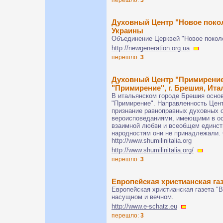
Духовный Центр "Новое покол
Украины
Объединение Церквей "Новое покол
http://newgeneration.org.ua
перешло:
3
Духовный Центр "Примирение
"Примирение", г. Брешия, Ита
В итальянском городе Брешия осно
"Примирение". Направленность Цент
признание равноправных духовных 
вероисповеданиями, имеющими в ос
взаимной любви и всеобщем единств
народностям они не принадлежали. 
http://www.shumilinitalia.org
http://www.shumilinitalia.org/
перешло:
3
Европейская христианская га
Европейская христианская газета "В
насущном и вечном.
http://www.e-schatz.eu
перешло:
3