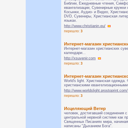
Библии, Ежедневные чтения, Симфо
евангелизации, Сувенирные кружки 
Косынки, Аудио- и Видео, Христиа
DVD, Сувениры, Христианская литер
языках.
http://www.christianin.eu/
перешло:
3
Интернет-магазин христианск
Интернет-магазин христианских суве
календари...
http://xsuvenir.com
перешло:
3
Интернет-магазин христианс
World's light. Христианская одежда.
христианскими евангелизационными
http://www.worldslight.prostoprint.com/
перешло:
3
Исцеляющий Ветер
человек, достигавший соединения с
центральной нервной системе как п
Священных Писаниях мира, начиная 
написаны "Дыханием Бога".