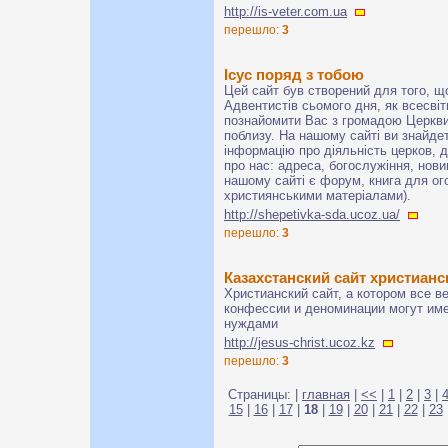
http://is-veter.com.ua
перешло:
3
Ісус поряд з тобою
Цей сайт був створений для того, щ
Адвентистів сьомого дня, як всесвітн
познайомити Вас з громадою Церкви
поблизу. На нашому сайті ви знайде
інформацію про діяльність церков, д
про нас: адреса, богослужіння, новин
нашому сайті є форум, книга для ог
християнськими матеріалами).
http://shepetivka-sda.ucoz.ua/
перешло:
3
Казахстанский сайт христиан
Христианский сайт, а котором все в
конфессии и деноминации могут име
нуждами
http://jesus-christ.ucoz.kz
перешло:
3
Страницы: |
главная
|
<<
|
1
|
2
|
3
|
15
|
16
|
17
|
18
|
19
|
20
|
21
|
22
|
23