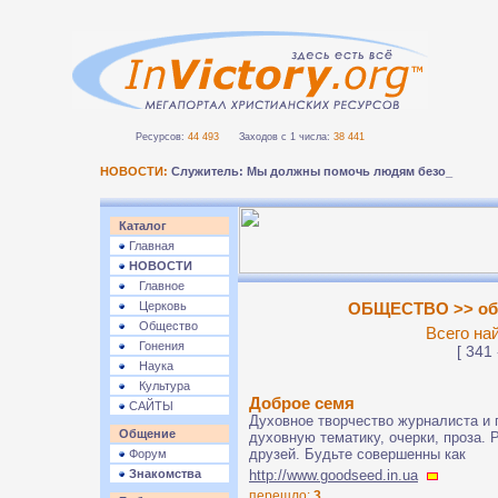
Ресурсов:
44 493
Заходов с 1 числа:
38 441
НОВОСТИ:
Служитель: Мы должны помочь людям безопасно п
Каталог
Главная
НОВОСТИ
Главное
Церковь
ОБЩЕСТВО >> об
Общество
Всего на
Гонения
[ 341 
Наука
Культура
Доброе семя
САЙТЫ
Духовное творчество журналиста и п
Общение
духовную тематику, очерки, проза. 
друзей. Будьте совершенны как
Форум
Знакомства
http://www.goodseed.in.ua
перешло:
3