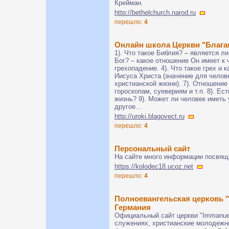
Крейман.
http://bethelchurch.narod.ru
перешло:
4
Онлайн школа Церкви "Благая
1). Что такое Библия? – является ли
Бог? – какое отношение Он имеет к 
грехопадение. 4). Что такое грех и 
Иисуса Христа (значение для челове
христианской жизни). 7). Отношение
гороскопам, суевериям и т.п. 8). Е
жизнь? 9). Может ли человек иметь
другое...
http://uroki.blagovect.ru
перешло:
4
Персональный сайт
На сайте много информации посвяще
https://kolodec18.ucoz.net
перешло:
4
Полноевангельская церковь "I
Германия
Официальный сайт церкви "Immanuel“
служениях, христианские молодежны