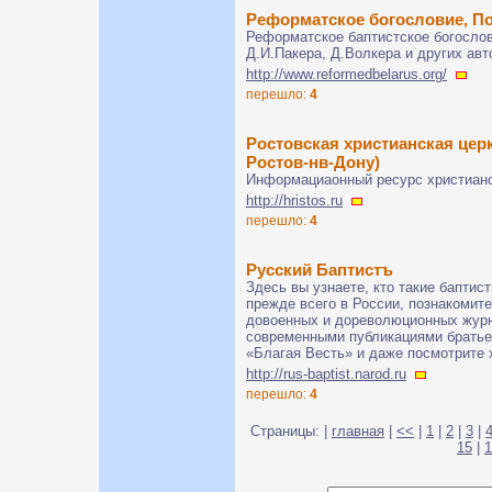
Реформатское богословие, П
Реформатское баптистское богослов
Д.И.Пакера, Д.Волкера и других авт
http://www.reformedbelarus.org/
перешло:
4
Ростовская христианская церк
Ростов-нв-Дону)
Информациаонный ресурс христианс
http://hristos.ru
перешло:
4
Русский Баптистъ
Здесь вы узнаете, кто такие баптис
прежде всего в России, познакомите
довоенных и дореволюционных журна
современными публикациями братье
«Благая Весть» и даже посмотрите 
http://rus-baptist.narod.ru
перешло:
4
Страницы: |
главная
|
<<
|
1
|
2
|
3
|
15
|
1