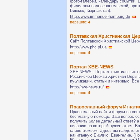
фото-галереи, календарь событий. 
филиалом полноевангельской, проте
Бишкек, Кыргызстан).
http://www.immanuel-hamburg.de
перешло:
4
Полтавская Христианская Це
Сайт Полтавской Христианской Цер
http://www.phc.pl.ua
перешло:
4
Портал ХВЕ-NEWS
ХВЕ|NEWS - Портал христианских но
Российской Церкви Христиан Веры Е
публикации, статьи и интервью. Все
http://hve-news.ru/
перешло:
4
Православный форум Игнатия
Православный сайт и форум во свет
бесплатную помощь. Ваш вопрос ост
получить более детальный ответ? а 
писанию на который нужен ответ. Ва
слове Божьем. Здесь вы найдете от
начитанную Библию, Евангелие, (Нов
50 книг, начитанных им, его стихи 3