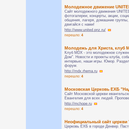
Молодежное движение UNITE
Сайт молодежного движения UNITED
фотогалереи, концерты, акции, соц
общения, лагеря, домашние группы,
двигайся с нами!
http://www.united.pnz.ru/
перешло:
4
Молодежь для Христа, клуб M
Клуб MDX - это молодежное служени
Дом". Новости и проекты клуба, соб
интервью, наши игры. Юмор. Разде
форум.
http://mdx.rhema.ru
перешло:
4
Московская Церковь ЕХБ "На
Сайт Московской церкви евангельск
Евангелия для всех людей. Пропове
http://mchope.ru
перешло:
4
Неофициальный сайт церкви
Церковь ЕХБ в городе Денвер. Пас