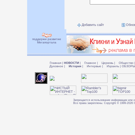
Добавить сайт
Обнов
поддержи развитие
Мегапортала
Главная
|
НОВОСТИ
|
Главное
|
Церковь
|
Общество
Духовное
|
История
|
Интервью
|
Израиль
|
ОБЗОР
Запрещается использование информации или о
Все права закреплены. Copyright © 1999-202