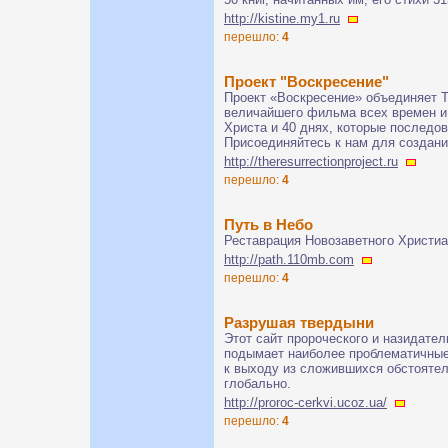
http://kistine.my1.ru
перешло:
4
Проект "Воскресение"
Проект «Воскресение» объединяет Т
величайшего фильма всех времен и
Христа и 40 днях, которые последо
Присоединяйтесь к нам для создан
http://theresurrectionproject.ru
перешло:
4
Путь в Небо
Реставрация Новозаветного Христиа
http://path.110mb.com
перешло:
4
Разрушая твердыни
Этот сайт пророческого и назидате
подымает наиболее проблематичные
к выходу из сложившихся обстоятель
глобально.
http://proroc-cerkvi.ucoz.ua/
перешло:
4