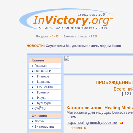
Ресурсов:
44 493
Заходов с 1 числа:
44 257
НОВОСТИ:
Служитель: Мы должны помочь людям безопасно п
Каталог
Главная
НОВОСТИ
Главное
Церковь
ПРОБУЖДЕНИЕ >
Общество
Всего на
Гонения
[ 121 
Наука
Культура
Каталог ссылок "Healing Minis
САЙТЫ
Материалы для ищущих Божественн
Общение
в нем.
Форум
http://healingministry.ucoz.ru/
Знакомства
перешло:
4