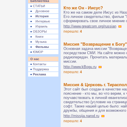
Библиотека
СТАТЬИ
Кто же Он - Иисус?
Духовное
Кто же на самом деле Иисус из Наз
История
Его личное свидетельство, фильм "И
сформировать свое личное мнение о
Интервью
http://www.greatcom.org/russian
Израиль
перешло:
4
ОБЗОРЫ
Книги
Музыка
Миссия "Возвращение к Богу"
Фильмы
Основная задача миссии "Возвращен
ЮМОР
посредством СМИ. На сайте можно 
радиопередач. Прочитать материал
О нас
миссии.
Контакты
http://www.kBogu.ru
Поддержка
перешло:
4
Реклама
Миссия & Церковь г. Тираспо
Этот сайт был создан в качестве на
пояснение - кто мы, во что верим, 
поучавствовать в личной евангелиз
свидетельство (условие на страница
софт. Также нашей целью было: най
дружбы, общения и для возможного
http://missija.narod.ru
перешло:
4