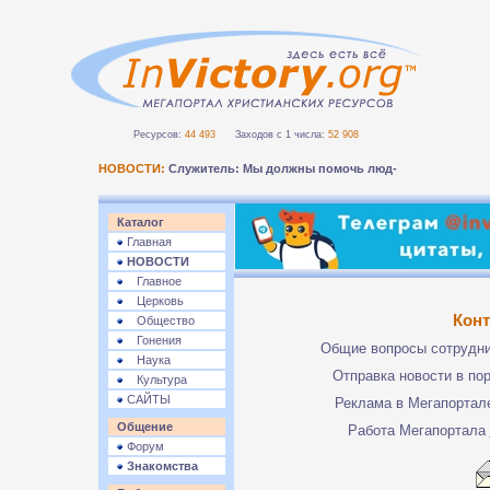
Ресурсов:
44 493
Заходов с 1 числа:
52 908
НОВОСТИ:
Служитель: Мы должны помочь людям бе_
Каталог
Главная
НОВОСТИ
Главное
Церковь
Кон
Общество
Гонения
Общие вопросы сотрудн
Наука
Отправка новости в по
Культура
САЙТЫ
Реклама в Мегапорта
Общение
Работа Мегапортала
Форум
Знакомства