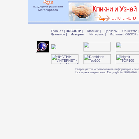
поддержи развитие
Мегапортала
Главная
|
НОВОСТИ
|
Главное
|
Церковь
|
Общество
Духовное
|
История
|
Интервью
|
Израиль
|
ОБЗОР
Запрещается использование информации или о
Все права закреплены. Copyright © 1999-202