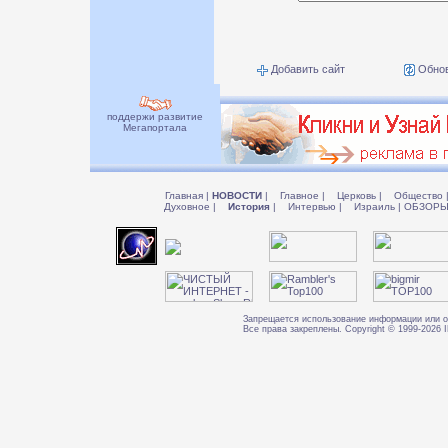
Добавить сайт
Обнов
поддержи развитие
Мегапортала
Главная
|
НОВОСТИ
|
Главное
|
Церковь
|
Общество
Духовное
|
История
|
Интервью
|
Израиль
|
ОБЗОР
Запрещается использование информации или о
Все права закреплены. Copyright © 1999-202