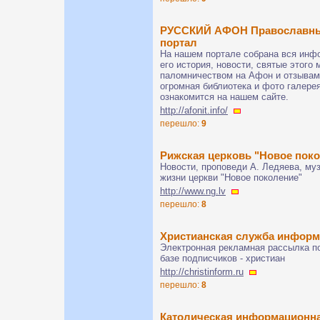
РУССКИЙ АФОН Православный
портал
На нашем портале собрана вся инф
его история, новости, святые этого 
паломничеством на Афон и отзывам
огромная библиотека и фото галере
ознакомится на нашем сайте.
http://afonit.info/
перешло:
9
Рижская церковь "Новое пок
Новости, проповеди А. Ледяева, му
жизни церкви "Новое поколение"
http://www.ng.lv
перешло:
8
Христианская служба инфор
Электронная рекламная рассылка п
базе подписчиков - христиан
http://christinform.ru
перешло:
8
Католическая информационн