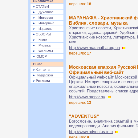
Библиотека
перешло:
18
СТАТЬИ
Духовное
МАРАНАФА - Христианский фо
История
Библия, словари, музыка
Интервью
Христианские новости, Христиански
Израиль
открытки, адреса церквей. Удобная 
ОБЗОРЫ
Христианские новости, литература.
Книги
мест.
Музыка
http://www.maranatha.org.ua
Фильмы
перешло:
17
ЮМОР
О нас
Московская епархия Русской 
Контакты
Официальный веб-сайт
Поддержка
Официальный web-сайт Московской 
Реклама
Церкви. История епархии и ее совр
епархиальные новости, официальны
событий. Представлены списки адре
http://www.mepar.ru/
перешло:
13
"ADVENTUS"
Богословие, аналитика событий в м
видеопроповеди. Анализ фильмов Г
http://www.adventus.info
перешло:
9