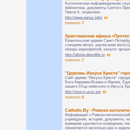
Католическая информационная служ
библиотека, документы Святого Пре
Павла II, энциклики.
http://www.agnuz.info/
перешло:
7
Христианская афиша «Протес
Евангельские церкви Санкт-Петербу
станциям метро, расписание богосл
обзоры мероприятий, каталог орган
http://afisha.drevolife.ru
перешло:
7
"Церковь Иисуса Христа" го
Сайт церкви "Иисуса Христа" города
Бога Авраама,Исаака и Иакова, Един
нашего Отца небесного и Иисуса Хр
http://mozyr.ucoz.org
перешло:
6
Catholic.By - Римско-католич
Информация о Римско-католической 
учреждения, история, документы, но
внимание уделяется освещению тек
обновляется несколько раз в недел