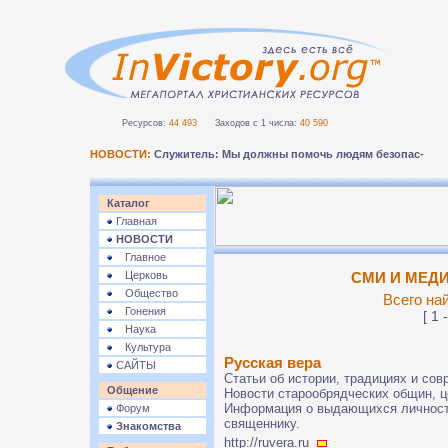
Ресурсов:
44 493
Заходов с 1 числа:
40 590
НОВОСТИ:
Служитель: Мы должны помочь людям безопасно п
Каталог
Главная
НОВОСТИ
Главное
Церковь
СМИ И МЕДИ
Общество
Всего на
Гонения
[ 1 
Наука
Культура
Русская вера
САЙТЫ
Статьи об истории, традициях и со
Общение
Новости старообрядческих общин, це
Информация о выдающихся личностя
Форум
священнику.
Знакомства
http://ruvera.ru