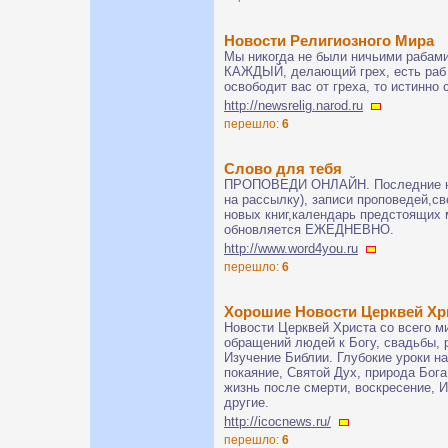
Новости Религиозного Мира
Мы никогда не были ничьими рабами
КАЖДЫЙ, делающий грех, есть раб г
освободит вас от греха, то истинно 
http://newsrelig.narod.ru
перешло:
6
Слово для тебя
ПРОПОВЕДИ ОНЛАЙН. Последние но
на рассылку), записи проповедей,св
новых книг,календарь предстоящих 
обновляется ЕЖЕДНЕВНО.
http://www.word4you.ru
перешло:
6
Хорошие Новости Церквей Хр
Новости Церквей Христа со всего м
обращений людей к Богу, свадьбы, 
Изучение Библии. Глубокие уроки н
покаяние, Святой Дух, природа Бога
жизнь после смерти, воскресение, И
другие.
http://icocnews.ru/
перешло:
6