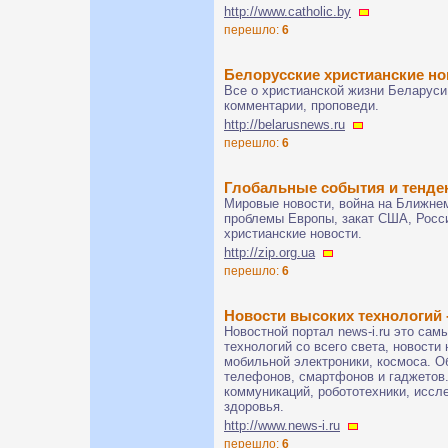
http://www.catholic.by
перешло:
6
Белорусские христианские но
Все о христианской жизни Беларуси:
комментарии, проповеди.
http://belarusnews.ru
перешло:
6
Глобальные события и тенде
Мировые новости, война на Ближнем
проблемы Европы, закат США, Росси
христианские новости.
http://zip.org.ua
перешло:
6
Новости высоких технологий -
Новостной портал news-i.ru это сам
технологий со всего света, новости 
мобильной электроники, космоса. О
телефонов, смартфонов и гаджетов.
коммуникаций, робототехники, иссл
здоровья.
http://www.news-i.ru
перешло:
6