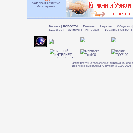
поддержи развитие
Мегапортала
Главная
|
НОВОСТИ
|
Главное
|
Церковь
|
Общество
Духовное
|
История
|
Интервью
|
Израиль
|
ОБЗОР
Запрещается использование информации или о
Все права закреплены. Copyright © 1999-202