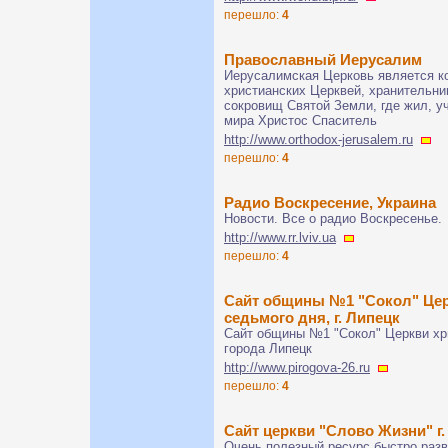
перешло:
4
Православный Иерусалим
Иерусалимская Церковь является к
христианских Церквей, хранительн
сокровищ Святой Земли, где жил, у
мира Христос Спаситель
http://www.orthodox-jerusalem.ru
перешло:
4
Радио Воскресение, Украина
Новости. Все о радио Воскресенье.
http://www.rr.lviv.ua
перешло:
4
Сайт общины №1 "Сокол" Цер
седьмого дня, г. Липецк
Сайт общины №1 "Сокол" Церкви хр
города Липецк
http://www.pirogova-26.ru
перешло:
4
Сайт церкви "Слово Жизни" 
Очень полезный ресурс быстро раз