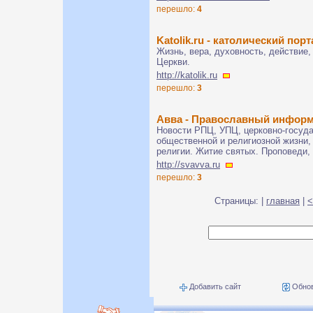
перешло:
4
Katolik.ru - католический пор
Жизнь, вера, духовность, действие,
Церкви.
http://katolik.ru
перешло:
3
Авва - Православный инфор
Новости РПЦ, УПЦ, церковно-госуд
общественной и религиозной жизни,
религии. Житие святых. Проповеди,
http://svavva.ru
перешло:
3
Страницы: |
главная
|
<
Добавить сайт
Обнов