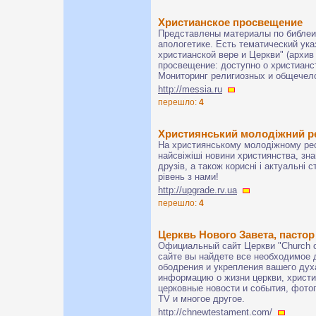
Христианское просвещение
Представлены материалы по библеис
апологетике. Есть тематический ука
христианской вере и Церкви" (архив
просвещение: доступно о христианс
Мониторинг религиозных и общечело
http://messia.ru
перешло:
4
Християнський молодіжний р
На християнському молодіжному рес
найсвіжіші новини християнства, зна
друзів, а також корисні і актуальні
рівень з нами!
http://upgrade.rv.ua
перешло:
4
Церквь Нового Завета, пасто
Официальный сайт Церкви "Church o
сайте вы найдете все необходимое 
ободрения и укрепления вашего дух
информацию о жизни церкви, христ
церковные новости и события, фотог
TV и многое другое.
http://chnewtestament.com/