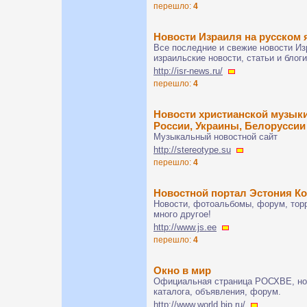
перешло:
4
Новости Израиля на русском 
Все последние и свежие новости Из
израильские новости, статьи и блог
http://isr-news.ru/
перешло:
4
Новости христианской музыки
России, Украины, Белоруссии
Музыкальный новостной сайт
http://stereotype.su
перешло:
4
Новостной портал Эстония К
Новости, фотоальбомы, форум, тор
много другое!
http://www.js.ee
перешло:
4
Окно в мир
Официальная страница РОСХВЕ, нов
каталога, объявления, форум.
http://www.world.bip.ru/