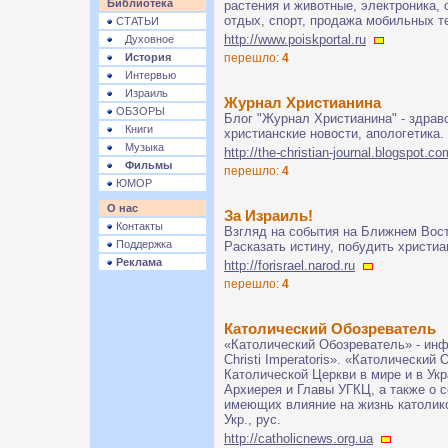
Библиотека
растения и животные, электроника, 
отдых, спорт, продажа мобильных т
СТАТЬИ
http://www.poiskportal.ru
Духовное
История
перешло:
4
Интервью
Израиль
Журнал Христианина
ОБЗОРЫ
Блог "Журнал Христианина" - здраво
Книги
христианские новости, апологетика.
Музыка
http://the-christian-journal.blogspot.co
Фильмы
перешло:
4
ЮМОР
О нас
За Израиль!
Контакты
Взгляд на события на Ближнем Вост
Поддержка
Расказать истину, побудить христиа
Реклама
http://forisrael.narod.ru
перешло:
4
Католический Обозреватель
«Католический Обозреватель» - инф
Christi Imperatoris». «Католически
Католической Церкви в мире и в Ук
Архиерея и Главы УГКЦ, а также о 
имеющих влияние на жизнь католиков
Укр., рус.
http://catholicnews.org.ua