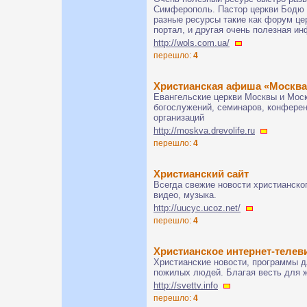
Симферополь. Пастор церкви Бодю 
разные ресурсы такие как форум цер
портал, и другая очень полезная и
http://wols.com.ua/
перешло:
4
Христианская афиша «Москва
Евангельские церкви Москвы и Моск
богослужений, семинаров, конферен
организаций
http://moskva.drevolife.ru
перешло:
4
Христианский сайт
Всегда свежие новости христианско
видео, музыка.
http://uucyc.ucoz.net/
перешло:
4
Христианское интернет-телевид
Христианские новости, программы д
пожилых людей. Благая весть для 
http://svettv.info
перешло:
4