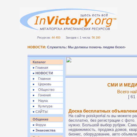
Ресурсов:
44 493
Заходов с 1 числа:
56 160
НОВОСТИ:
Служитель: Мы должны помочь людям безопасно п
Каталог
Главная
НОВОСТИ
Главное
Церковь
СМИ И МЕДИ
Общество
Всего на
Гонения
[ 61 
Наука
Культура
Доска бесплатных объявлен
САЙТЫ
На сайте poiskportal.ru вы можете 
Общение
бесплатно, без регистрации с фото. 
нужно. Большой выбор рубрик. Сам
Форум
недвижимость, продажа домов, кварт
Знакомства
бизнес, оборудование, авто объявле