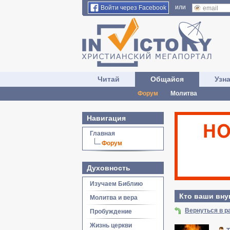
или
Войти через Facebook
Читай
Общайся
Узн
Форум
Молитва
Навигация
Главная
Форум
Духовность
Изучаем Библию
Кто ваши вну
Молитва и вера
Вернуться в р
Пробуждение
Жизнь церкви