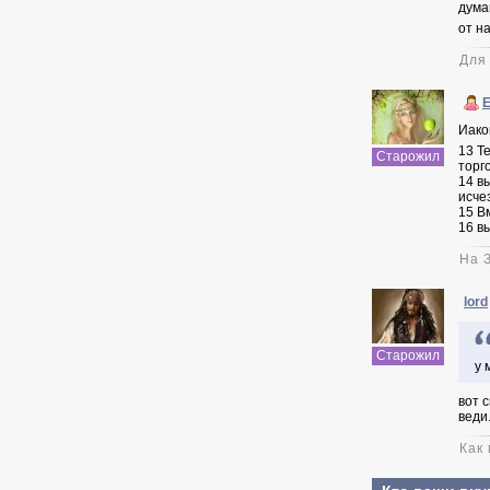
дума
от н
Для
Иако
13 Т
Старожил
торг
14 в
исче
15 В
16 в
На 
lord
Старожил
у 
вот 
веди.
Как