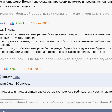
ю многие детки Божьи ясно слышали про своих потомков и просили исполнен
ас тоже самое ожидается
 меня нет большей радости, как слышать, что дети мои ходят в ист
Eva7
+1471
|
10 Июн 2011
ва, 4 глава
еперь послушайте вы, говорящие: "сегодня или завтра отправимся в такой-то г
овать и получать прибыль";
ы, которые не знаете, что случится завтра: ибо что такое жизнь ваша? пар, я
зающий.
место того, чтобы вам говорить: "если угодно будет Господу и живы будем, то 
ы, по своей надменности, тщеславитесь: всякое такое тщеславие есть зло.
Земле проблем бы не было, если б не было людей. Но тогда скучало
+762
|
11 Июн 2011
Цитата
ТИМ
меня будет 10 внуков.
сначала для начала опиши своих деток, сколько их у тебя как ты их воспитывае
..
 возлюбил Меня Отец, и Я возлюбил вас; пребудьте в любви Моей. 