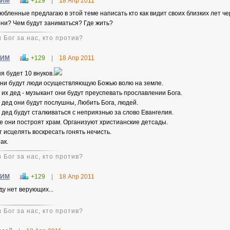
ТИМ
+129
|
18 Апр 2011
юбленные предлагаю в этой теме написать кто как видит своих близких лет че
они? Чем будут заниматься? Где жить?
 Бог за нас, кто против?
ТИМ
+129
|
18 Апр 2011
ня будет 10 внуков.
они будут люди осуществляющую Божью волю на земле.
и их дед - музыкант они будут преуспевать прославлении Бога.
и дед они будут послушны, Любить Бога, людей.
и дед будут сталкиваться с неприязнью за слово Евангелия.
е они построят храм. Организуют христианские детсады.
т исцелять воскресать гонять нечисть.
ак.
 Бог за нас, кто против?
ТИМ
+129
|
18 Апр 2011
ду нет верующих...
 Бог за нас, кто против?