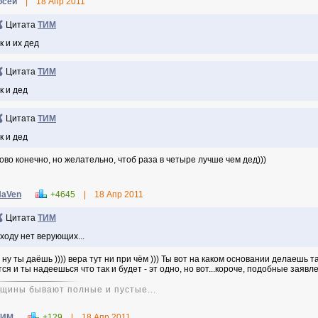
осей
|
18 Апр 2011
Цитата
ТИМ
к и их дед
Цитата
ТИМ
к и дед
Цитата
ТИМ
к и дед
ово конечно, но желательно, чтоб раза в четыре лучше чем дед)))
NaVen
+4645
|
18 Апр 2011
Цитата
ТИМ
ходу нет верующих...
ну ты даёшь )))) вера тут ни при чём ))) Ты вот на каком основании делаешь та
тся и ты надеешься что так и будет - эт одно, но вот...короче, подобные заявл
щины бывают полные и пустые...
ТИМ
+129
|
18 Апр 2011