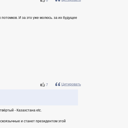
0
х потомков. И за это уже молюсь. за их будущее
Цитировать
7
четвёртый - Казахстана
etc.
сскоязычные и станет президентом этой