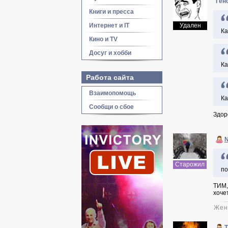
Ген
Книги и пресса
Интернет и IT
Удален
Ка
Кино и TV
Досуг и хобби
Ка
Работа сайта
Взаимопомощь
Ка
Сообщи о сбое
Здор
Старожил
по
ТИМ, 
хоче
Жен