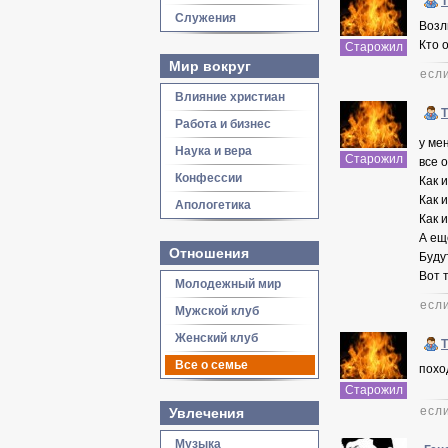
Служения
Возл
Кто 
Старожил
Мир вокруг
если
Влияние христиан
Работа и бизнес
у ме
Наука и вера
Старожил
все 
Конфессии
Как 
Как 
Апологетика
Как 
А ещ
Отношения
Буду
Вот т
Молодежный мир
если
Мужской клуб
Женский клуб
Все о семье
похо
Старожил
если
Увлечения
Музыка