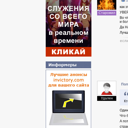
как 
УВЕ
Старожил
Во ч
и бо
Да Н
Лучш
если
Пол
Удален
Кт
Один
Что 
А по
стра