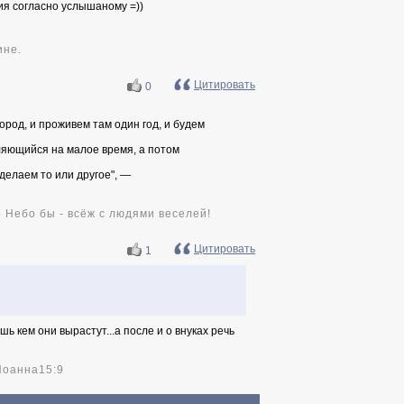
ия согласно услышаному =))
ине.
Цитировать
0
ород, и проживем там один год, и будем
вляющийся на малое время, а потом
сделаем то или другое", —
 Небо бы - всёж с людями веселей!
Цитировать
1
шь кем они вырастут...а после и о внуках речь
Иоанна15:9