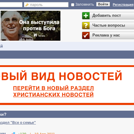
Запомнить
Войти
Регистрация
Добавить пост
Частые вопросы
Реклама у нас
ай
ки?
аздел "Все о семье"