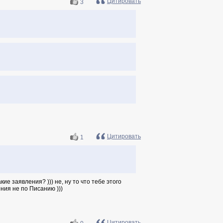
Цитировать
3
Цитировать
1
кие заявления? ))) не, ну то что тебе этого
ения не по Писанию )))
Цитировать