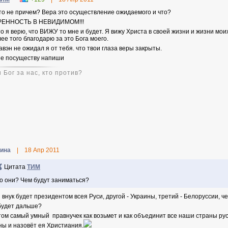
это не причем? Вера это осуществление ожидаемого и что?
РЕННОСТЬ В НЕВИДИМОМ!!!
то я верю, что ВИЖУ то мне и будет. Я вижу Христа в своей жизни и жизни мои
лее того благодарю за это Бога моего.
авэн не ожидал я от тебя. что твои глаза веры закрыты.
е посуществу напиши
 Бог за нас, кто против?
ина
|
18 Апр 2011
Цитата
ТИМ
о они? Чем будут заниматься?
 внук будет президентом всея Руси, другой - Украины, третий - Белоруссии, 
будет дальше?
том самый умный правнучек как возьмет и как объединит все наши страны ру
ны и назовёт ея Христиания.