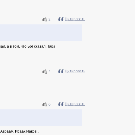
Цитировать
2
ал, а в том, что Бог сказал. Таки
Цитировать
4
Цитировать
0
Авраам, Исаак,Иаков...