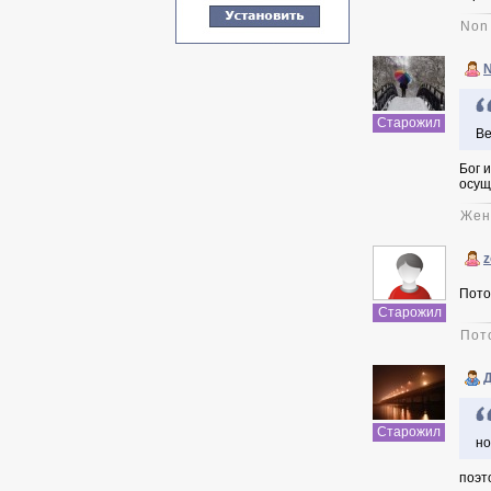
Non 
Старожил
Ве
Бог и
осуще
Жен
z
Пото
Старожил
Пот
Старожил
но
поэт