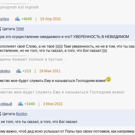
progredi est regredi
NaVen
+4645
|
19 Апр 2011
Цитата
ТИМ
ра это осуществление ожидаемого и что? УВЕРЕННОСТЬ В НЕВИДИМОМ
сполняет своё Слово, а не твоё )))))) Таки уверенность, но не в том, что ты сказ
ствление, но не того, что ты сказал, а того, что Бог сказал ))))
щины бывают полные и пустые...
olotko
+213
|
19 Мая 2011
мство мое-будет служить Ему и называться Господним вовек!
омство мое-будет служить Ему и называться Господним вовек!
Добрый
+1040
|
3 Июн 2011
Цитата
NaVen
 не того, что ты сказал, а того, что Бог сказал
ому важно, чтоб дед ясно услышал от Папы про своих потомков, как например 