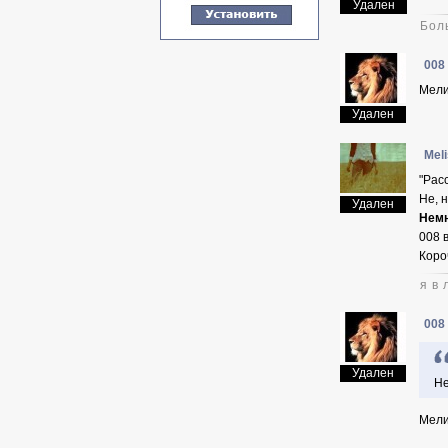
Удален
Бол
008
Мели
Удален
Mel
"Рас
Не, 
Удален
Немн
008 
Коро
я в 
008
Удален
Не
Мели