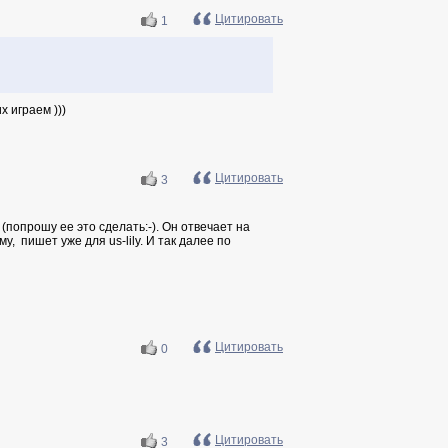
Цитировать
1
х играем )))
Цитировать
3
(попрошу ее это сделать:-). Он отвечает на
, пишет уже для us-lily. И так далее по
Цитировать
0
Цитировать
3