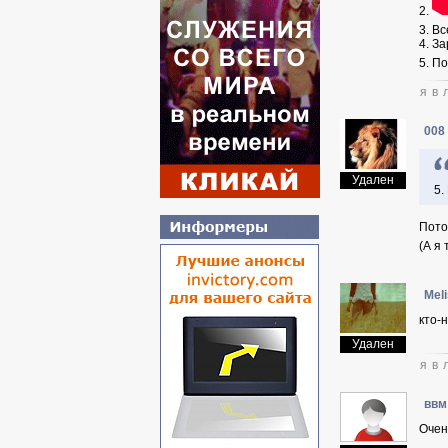
2.
3. В
4. З
5. П
я в 
008
Удален
5.
Пото
(А я
Mel
кто-
Удален
я в 
ввм
Очен