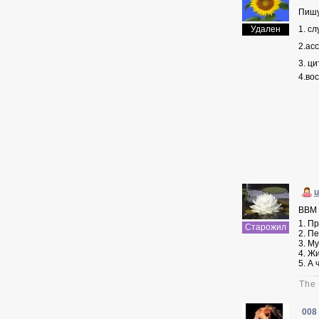
Пишу
Удален
1. с
2.ас
3. ц
4.вос
u
ВВМ
1. П
Старожил
2. П
3. Му
4. Жи
5. А
The 
008