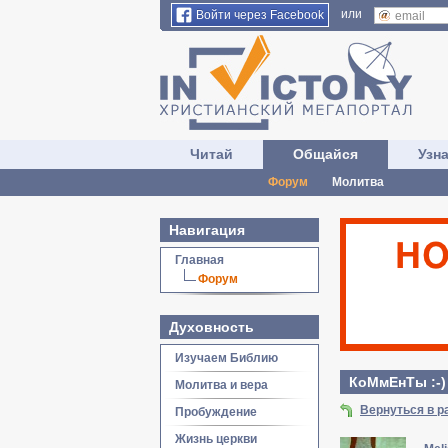
или
Войти через Facebook
Читай
Общайся
Узн
Форум
Молитва
Навигация
Главная
Форум
Духовность
Изучаем Библию
КоМмЕнТы :-)
Молитва и вера
Вернуться в р
Пробуждение
Жизнь церкви