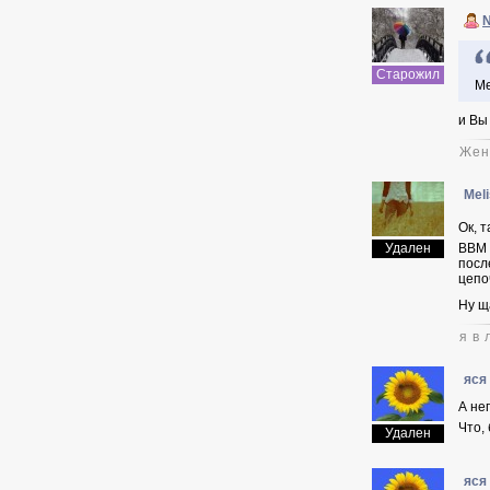
Старожил
Ме
и Вы 
Жен
Mel
Ок, т
Удален
ВВМ 
посл
цепоч
Ну щ
я в 
яся
А не
Что, 
Удален
яся