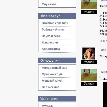
Mel
Служения
Перв
Удален
1. Р
Мир вокруг
2. С
3. Н
4. Р
Влияние христиан
5. Сп
Работа и бизнес
PS: 
так д
Наука и вера
я в 
Конфессии
Апологетика
008
Я пер
Отношения
Удален
Молодежный мир
Mel
Мужской клуб
1. Жи
Женский клуб
Удален
Все о семье
Увлечения
Музыка