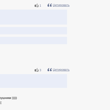
Цитировать
1
Цитировать
3
ушники )))))
((