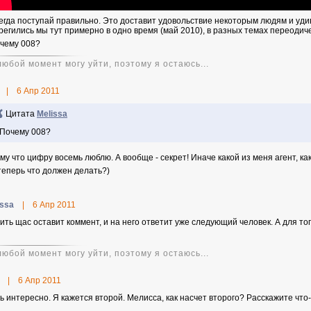
сегда поступай правильно. Это доставит удовольствие некоторым людям и удив
арегились мы тут примерно в одно время (май 2010), в разных темах переодиче
очему 008?
любой момент могу уйти, поэтому я остаюсь...
|
6 Апр 2011
Цитата
Melissa
 Почему 008?
му что цифру восемь люблю. А вообще - секрет! Иначе какой из меня агент, ка
 теперь что должен делать?)
issa
|
6 Апр 2011
нить щас оставит коммент, и на него ответит уже следующий человек. А для тог
любой момент могу уйти, поэтому я остаюсь...
|
6 Апр 2011
ь интересно. Я кажется второй. Мелисса, как насчет второго? Расскажите что