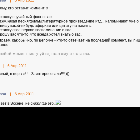
issa
|
6 Апр 2011
ому, кто оставит коммент, я:
асскажу случайный факт о вас.
кажу, какая песня/фильм/литературное произведение итд... напоминают мне о 
апишу какой-нибудь афоризм или цитату на память.
асскажу свое первое воспоминание о вас.
рошу вас что-то, что всегда хотел знать о вас.
играем, как обычно, по цепочке - кто-то отвечает на последний коммент, вы п
алее...
любой момент могу уйти, поэтому я остаюсь...
|
6 Апр 2011
вый, я первый!... Заинтересовала!!!! )))
issa
|
6 Апр 2011
вет в Эссене, не скажу где это..