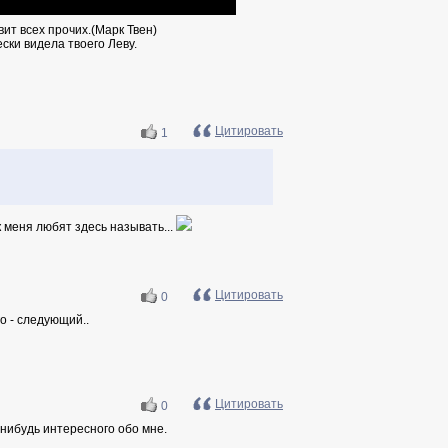
ит всех прочих.(Марк Твен)
ски видела твоего Леву.
Цитировать
1
к меня любят здесь называть...
Цитировать
0
о - следующий..
Цитировать
0
-нибудь интересного обо мне.