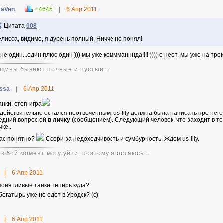
NaVen
+4645
|
6 Апр 2011
Цитата
008
лисса, видимо, я дурень полный. Ничче не понял!
не один...один плюс один ))) мы уже коммманннда!!!! )))) о неет, мы уже на трои
щины бывают полные и пустые...
issa
|
6 Апр 2011
анки, стоп-игра
действительно остался неотвеченным, us-lily должна была написать про него 
едний вопрос ей
в личку
(сообщением). Следующий человек, что заходит в тему
ке..
ас понятно?
Ссори за недоходчивость и сумбурность. Ждем us-lily.
любой момент могу уйти, поэтому я остаюсь...
|
6 Апр 2011
понятливые танки теперь куда?
богатырь уже не едет в Уродск? (с)
|
6 Апр 2011