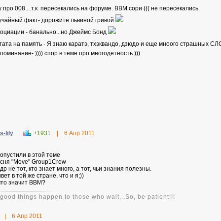
 про 008....т.к. пересекались на форуме. ВВМ сори ((( не пересекались
лучайный факт- дорожите львиной гривой
социации - банально...но Джеймс Бонд
итата на память - Я знаю каратэ, тхэквандо, дзюдо и еще мноого страшных С
поминание- )))) спор в теме про многодетность )))
s-lily
+1931
|
6 Апр 2011
ропустили в этой теме
есня "Move" Group1Crew
др не тот, кто знает много, а тот, чьи знания полезны.
вет в той же стране, что и я;))
 что значит ВВМ?
good things happen to those who wait...So, be patient!!!
|
6 Апр 2011