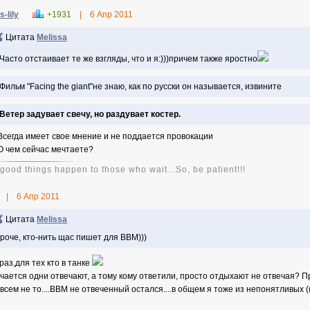
s-lily
+1931
|
6 Апр 2011
Цитата
Melissa
 Часто отстаивает те же взгляды, что и я:)))причем также яростно
 Фильм "Facing the giant"не знаю, как по русски он называется, извините
Ветер задувает свечу, но раздувает костер.
сегда имеет свое мнение и не поддается провокации
 чем сейчас мечтаете?
good things happen to those who wait...So, be patient!!!
|
6 Апр 2011
Цитата
Melissa
роче, кто-нить щас пишет для ВВМ)))
раз,для тех кто в танке
чается одни отвечают, а тому кому ответили, просто отдыхают не отвечая? Пр
Авсем не то....ВВМ не отвеченный остался....в общем я тоже из непонятливых (