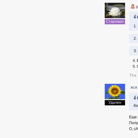
u
Старожил
1.
2.
3.
4. В
5. О
The 
яся
Удален
Ко
Еще 
Полу
О, с