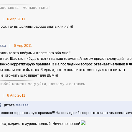
ьше света - меньше тьмы!
|
6 Апр 2011
сса, так вы должны рассказывать или я? )))
issa
|
6 Апр 2011
скажите что-нибудь интересного обо мне."
не так. Щас кто-нибудь ответит на ваш коммент. А потом придет следущий - и 
ожко корретктирую правила!!! На последний вопрос отвечает человек
в л
вы пока можете быть свободным, потом оставите коммент для кого-нить.:-)
че, кто-нить щас пишет для ВВМ)))
любой момент могу уйти, поэтому я остаюсь...
|
6 Апр 2011
Цитата
Melissa
множко корретктирую правила!!! На последний вопрос отвечает человек в лич
сса, видимо, я дурень полный. Ничче не понял!