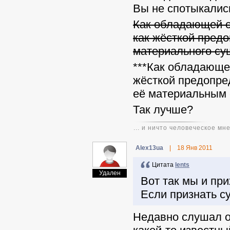
Вы не спотыкались
Как обладающей св
как жёсткой предо
материального су
***Как обладающей
жёсткой предопре
её материальным 
Так лучше?
... и ничто человеческое мн
Alex13ua
|
18 Янв 2011
Цитата
lents
Удален
Вот так мы и пр
Если признать с
Недавно слушал о