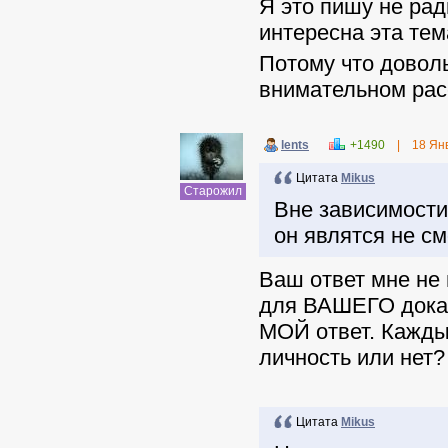
Я это пишу не рад
интересна эта тем
Потому что довол
внимательном рас
lents
+1490
|
18 Ян
Цитата
Mikus
Старожил
Вне зависимости
он являтся не см
Ваш ответ мне не 
для ВАШЕГО доказ
МОЙ ответ. Каждый
личность или нет?
Цитата
Mikus