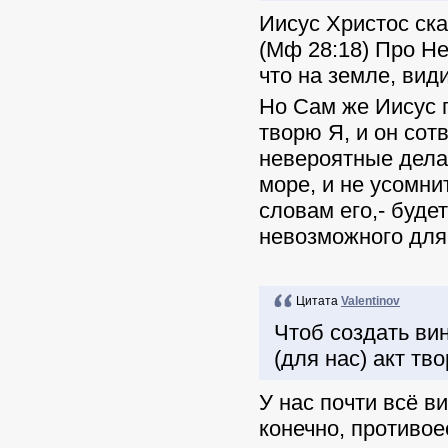
Иисус Христос ска
(Мф 28:18) Про Не
что на земле, вид
Но Сам же Иисус г
творю Я, и он сот
невероятные дела:
море, и не усомни
словам его,- будет
невозможного для 
Цитата
Valentinov
Чтоб создать ви
(для нас) акт тв
У нас почти всё в
конечно, противое