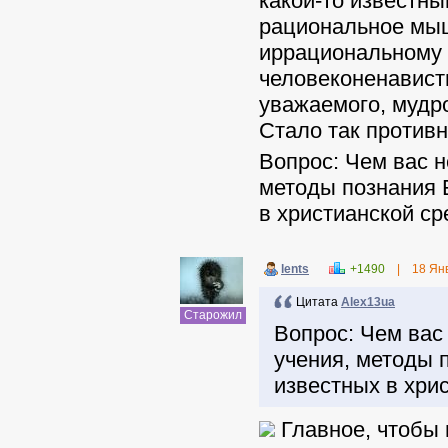
какой-то известны
рациональное мыш
иррациональному м
человеконенавистн
уважаемого, мудр
Стало так противн
Вопрос: Чем вас н
методы познания 
в христианской ср
lents
+1490
|
18 Ян
Цитата
Alex13ua
Старожил
Вопрос: Чем вас 
учения, методы 
известных в хри
Главное, чтобы 