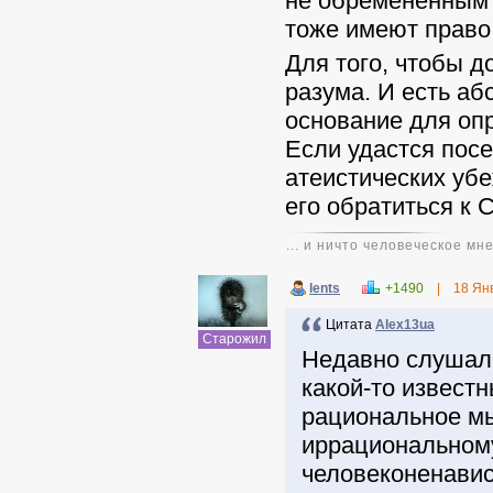
не обременённым
тоже имеют право
Для того, чтобы д
разума. И есть аб
основание для опр
Если удастся посе
атеистических уб
его обратиться к 
... и ничто человеческое мн
lents
+1490
|
18 Ян
Цитата
Alex13ua
Старожил
Недавно слушал 
какой-то извест
рациональное м
иррациональному 
человеконенавис