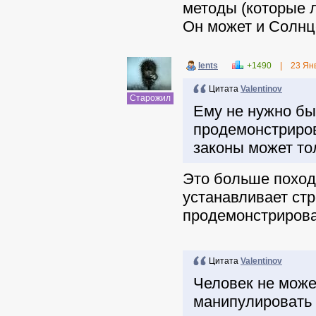
методы (которые 
Он может и Солнц
lents
+1490
|
23 Ян
Цитата
Valentinov
Старожил
Ему не нужно был
продемонстриров
законы может то
Это больше поход
устанавливает стр
продемонстрироват
Цитата
Valentinov
Человек не может
манипулировать