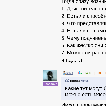
Тогда сразу возни
1. Действительно 
2. Есть ли способ
3. Что представля
4. Есть ли на сам
5. Чему подчинен
6. Как жестко они
7. Можно ли расш
и т.д.... :)
lents
+1490
|
18 Ян
Цитата
Mikus
Старожил
Какие тут могут 
можно есть мясо 
Имхо, споры межд