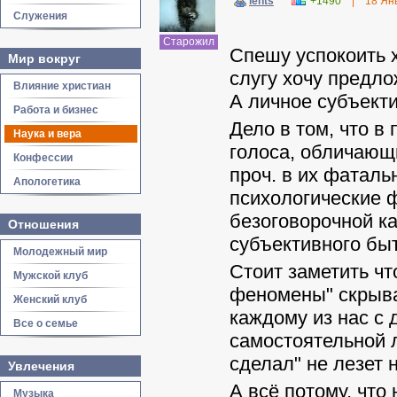
lents
+1490
|
18 Ян
Служения
Старожил
Спешу успокоить 
Мир вокруг
слугу хочу предло
Влияние христиан
А личное субъекти
Работа и бизнес
Дело в том, что в
Наука и вера
голоса, обличающи
Конфессии
проч. в их фаталь
Апологетика
психологические ф
безоговорочной к
Отношения
субъективного бы
Молодежный мир
Стоит заметить ч
Мужской клуб
феномены" скрыва
Женский клуб
каждому из нас с 
Все о семье
самостоятельной л
сделал" не лезет 
Увлечения
А всё потому, что
Музыка