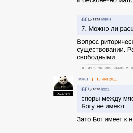
и бесконечно мал
Цитата
Mikus
7. Можно ли рас
Вопрос риторическ
существовании. Р
свободными.
... и ничто человеческое мн
Mikus
|
18 Янв 2011
Цитата
lents
Удален
споры между мяс
Богу не имеют.
Зато Бог имеет к н