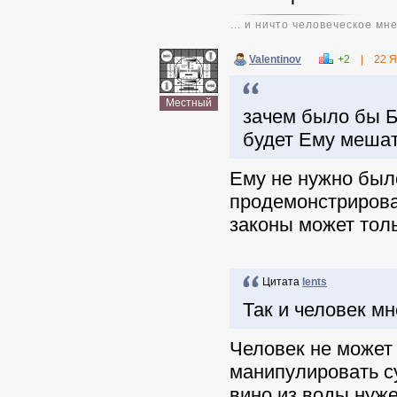
... и ничто человеческое мн
Valentinov
+2
|
22 Я
Цитата
lents
Местный
зачем было бы Бо
будет Ему мешат
Ему не нужно было
продемонстрироват
законы может толь
Цитата
lents
Так и человек мн
Человек не может 
манипулировать с
вино из воды нуже