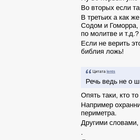
Во вторых если та
В третьих а как ж
Содом и Гоморра,
по молитве и т.д.?
Если не верить эт
библия ложь!
Цитата
lents
Речь ведь не о ш
Опять таки, кто то
Например охранни
периметра.
Другими словами, 
.