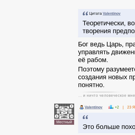
Цитата
Valentinov
Теоретически, во
творения предпо
Бог ведь Царь, п
управлять движен
её рабом.
Поэтому разумеет
создания новых пр
понятно.
... и ничто человеческое мн
Valentinov
+2
|
23 Я
Цитата
lents
Местный
Это больше похо