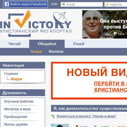
или
Войти через Facebook
Читай
Общайся
Узнай
Форум
Молитва
Навигация
Главная
Форум
Духовность
Изучаем Библию
Я, как доказательство существован
Молитва и вера
Вернуться в раздел "Наука и вера"
Пробуждение
Жизнь церкви