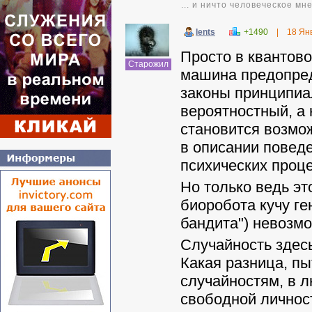
... и ничто человеческое мн
lents
+1490
|
18 Ян
Просто в квантово
Старожил
машина предопред
законы принципиа
вероятностный, а 
становится возмо
в описании повед
психических проце
Но только ведь эт
биоробота кучу ге
бандита") невозмо
Случайность здес
Какая разница, пы
случайностям, в 
свободной личност