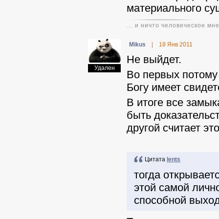
материального су
... и ничто человеческое мн
Mikus
|
18 Янв 2011
Не выйдет.
Удален
Во первых потому 
Богу имеет свидет
В итоге все замык
быть доказательст
другой считает эт
Цитата
lents
тогда открывает
этой самой личн
способной выход