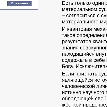
Есть только один
материальном сущ
– согласиться с с
материального ми
И квантовая меха
такое определени
результатов кван
знания совокупног
находящийся внут
содержать в себе 
Бога. Исключител
Если признать су
являющейся источ
человеческой личн
истинно научного 
обладающей свобод
жёсткой предопред