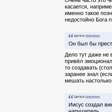
Очень часто это ч
касается, наприме
именно такое позн
недостойно Бога 
Цитата
Valentinov
Он был бы прест
Дело тут даже не 
привёл эмоциональ
то создавать (сто
заранее знал (если
мешать настолько,
Цитата
Valentinov
Иисус создал вин
нарушитель.