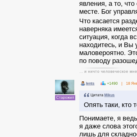
явления, а то, чт
месте. Бог управл
Что касается разд
наверняка имеется
ситуация, когда в
находитесь, и Вы 
маловероятно. Это
по поводу разоше
... и ничто человеческое мн
lents
+1490
|
18 Ян
Цитата
Mikus
Старожил
Опять таки, кто 
Понимаете, я ведь
я даже слова этог
лишь для складно