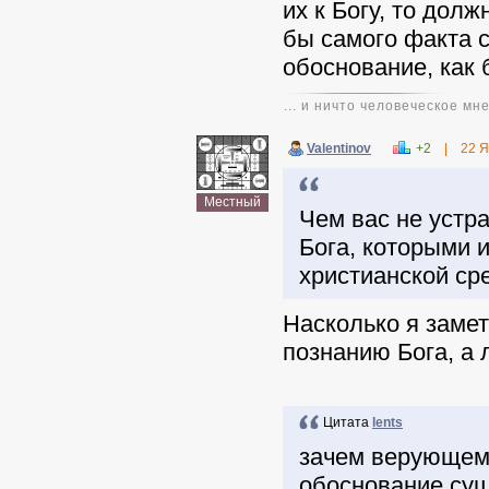
их к Богу, то дол
бы самого факта с
обоснование, как 
... и ничто человеческое мн
Valentinov
+2
|
22 Я
Цитата
Alex13ua
Местный
Чем вас не устра
Бога, которыми 
христианской ср
Насколько я замет
познанию Бога, а 
Цитата
lents
зачем верующему
обоснование сущ