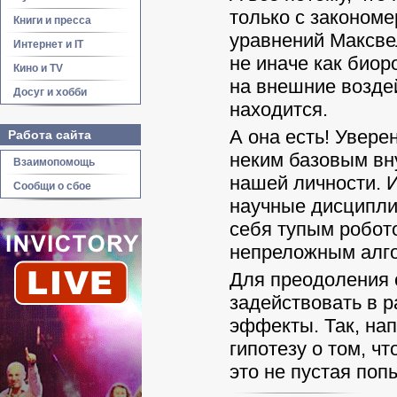
только с закономе
Книги и пресса
уравнений Максве
Интернет и IT
не иначе как био
Кино и TV
на внешние возде
Досуг и хобби
находится.
А она есть! Увере
Работа сайта
неким базовым вн
Взаимопомощь
нашей личности. И
Сообщи о сбое
научные дисциплин
себя тупым робот
непреложным алго
Для преодоления 
задействовать в 
эффекты. Так, на
гипотезу о том, ч
это не пустая по