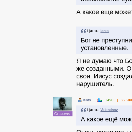
А какое ещё може
Цитата
lents
Бог не преступн
установленные.
Я не думаю что Б
же созданными. О
свои. Иисус созда
нарушитель.
lents
+1490
|
22 Ян
Цитата
Valentinov
Старожил
А какое ещё мож