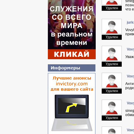
sine
позн
Удален
что 
jurk
Vovy
прив
Удален
Vov
Уваж
Удален
Vov
Aнти
роди
Удален
Vov
sineg
обма
Удален
Vov