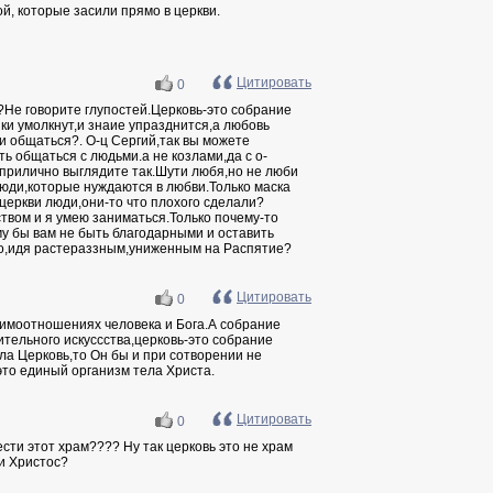
й, которые засили прямо в церкви.
Цитировать
0
о?Не говорите глупостей.Церковь-это собрание
ыки умолкнут,и знаие упразднится,а любовь
ми общаться?. О-ц Сергий,так вы можете
ь общаться с людьми.а не козлами,да с о-
 прилично выглядите так.Шути любя,но не люби
люди,которые нуждаются в любви.Только маска
церкви люди,они-то что плохого сделали?
твом и я умею заниматься.Только почему-то
ему бы вам не быть благодарными и оставить
ко,идя растераззным,униженным на Распятие?
Цитировать
0
аимоотношениях человека и Бога.А собрание
тельного искуссства,церковь-это собрание
ла Церковь,то Он бы и при сотворении не
это единый организм тела Христа.
Цитировать
0
вести этот храм???? Ну так церковь это не храм
и Христос?