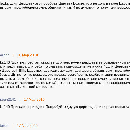
lazka Если Церковь - это прообраз Царства Божия, то я не хочу в такое Царство!!
нывают, прелюбодействуют, обижают и т.д. И не думаю, что прям таки церковь 
va777
|
16 Мар 2010
lka140 "Братья и сестры, скажите, для чего нужна церковь в ее современном ви
али такой вывод для себя, то она вам, в самом деле, не нужна. "Если Церковь 
 Царство!!!!!!!!! в Царство, где люди завидуют друг другу, обманывают, прелюбо
браза ЦБ, но то что церковь, это прежде всего "центр реабилитации грешников"
нывать и прелюбодействовать, пока, именно в церкви, они смогут измениться. 
ники (если , конечно, это не секта), то опять мы столкнемся с несовершенным
астаться абсолютной святостью.
квич2141
|
17 Мар 2010
lka140 Приводит, приводит. Попробуйте другую церковь, если первая попытка
torer-
|
17 Мар 2010