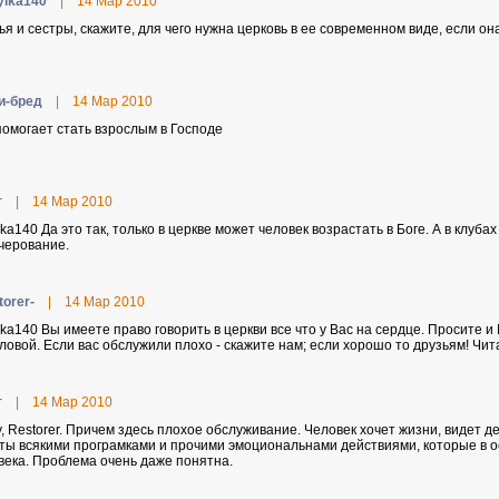
ylka140
|
14 Мар 2010
ья и сестры, скажите, для чего нужна церковь в ее современном виде, если он
и-бpeд
|
14 Мар 2010
помогает стать взрослым в Господе
т
|
14 Мар 2010
lka140 Да это так, только в церкве может человек возрастать в Боге. А в клуб
черование.
torer-
|
14 Мар 2010
lka140 Вы имеете право говорить в церкви все что у Вас на сердце. Просите и
оловой. Если вас обслужили плохо - скажите нам; если хорошо то друзьям! Чит
т
|
14 Мар 2010
у, Restorer. Причем здесь плохое обслуживание. Человек хочет жизни, видет д
ты всякими програмками и прочими эмоциональнами действиями, которые в 
века. Проблема очень даже понятна.