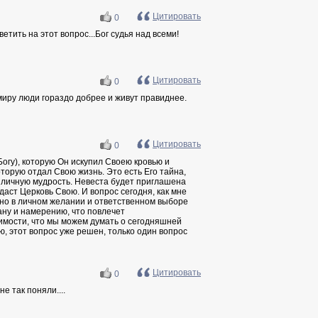
Цитировать
0
етить на этот вопрос...Бог судья над всеми!
Цитировать
0
 миру люди гораздо добрее и живут правиднее.
Цитировать
0
Богу), которую Он искупил Своею кровью и
торую отдал Свою жизнь. Это есть Его тайна,
азличную мудрость. Невеста будет приглашена
даст Церковь Свою. И вопрос сегодня, как мне
 но в личном желании и ответственном выборе
лану и намерению, что повлечет
симости, что мы можем думать о сегодняшней
ю, этот вопрос уже решен, только один вопрос
Цитировать
0
е так поняли....