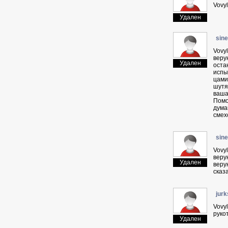
Vovy
Удален
sin
Vovy
веру
Удален
оста
испы
цами
шутя
ваша
Помо
дума
смех
sin
Vovy
веру
Удален
веру
сказ
jurk
Vovy
руко
Удален