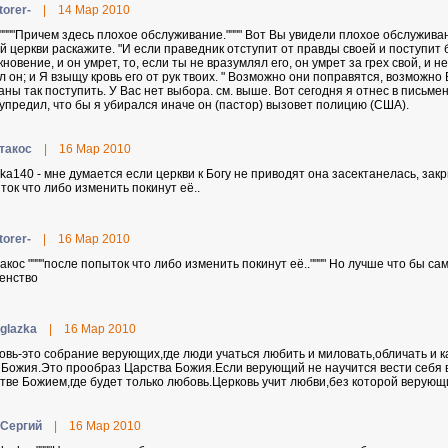
torer-
|
14 Мар 2010
 """"Причем здесь плохое обслуживание."""" Вот Вы увидели плохое обслуживани
ой церкви раскажите. "И если праведник отступит от правды своей и поступит 
кновение, и он умрет, то, если ты не вразумлял его, он умрет за грех свой, и 
л он; и Я взыщу кровь его от рук твоих. " Возможно они поправятся, возможно
аны так поступить. У Вас нет выбора. см. выше. Вот сегодня я отнес в письме
упредил, что бы я убирался иначе он (пастор) вызовет полицию (США).
тaкoc
|
16 Мар 2010
lka140 - мне думается если церкви к Богу не приводят она засектанелась, зак
ток что либо изменить покинут её..
torer-
|
16 Мар 2010
aкoc """"после попыток что либо изменить покинут её.."""" Но лучше что бы са
енство
eglazka
|
16 Мар 2010
овь-это собрание верующих,где люди учаться любить и миловать,обличать и ка
 Божия.Это прообраз Царства Божия.Если верующий не научится вести себя в
тве Божием,где будет только любовь.Церковь учит любви,без которой верующи
-Cepгий
|
16 Мар 2010