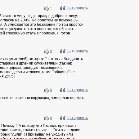
Цитировать
1
. Бывают в миру люди гораздо добрее и живут
" Согласен на 200%, но ропотом не поможешь.
. А умножается это безаконие по той простой
даже осуждают тех кто попытается обличить,
ей способных стать в проломе. Я готов
Цитировать
0
их служителей), которые "..готовы объединить
стырями и другими служителями (так как
новые церкви, арендуют помещения,
больше десяти человек, такие "общины" не
я 2:47) !
Цитировать
0
еловек, но истинно верующих, чем целая церковь
Цитировать
0
. Почему ? А потому-что Господь прилагает
едположить, только то, что .... Эти вышедшие,
торых "ушли". Я призывал не уходить или
я (греха) охладела любовь. Надо достигать