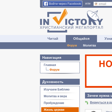
или
Войти через Facebook
Читай
Общайся
Узн
Форум
Молитва
Навигация
Главная
Форум
Духовность
Изучаем Библию
Зачем нужна 
Молитва и вера
Вернуться в р
Пробуждение
Жизнь церкви