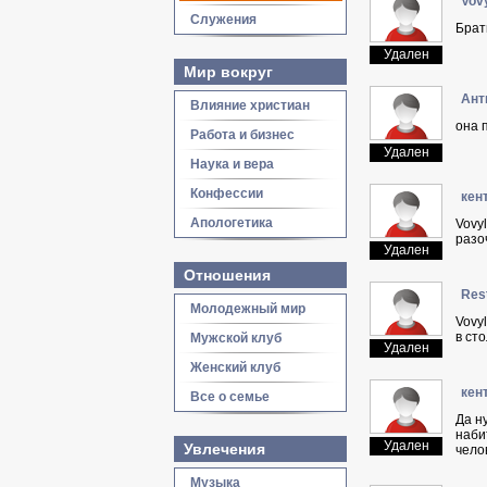
Vov
Служения
Брат
Удален
Мир вокруг
Aнт
Влияние христиан
она 
Работа и бизнес
Удален
Наука и вера
Конфессии
кeн
Апологетика
Vovy
разо
Удален
Отношения
Res
Молодежный мир
Vovy
в ст
Мужской клуб
Удален
Женский клуб
кeн
Все о семье
Да н
наби
Удален
Увлечения
чело
Музыка