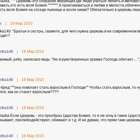
glazka, """"Церковь-это собрание верующих,где люди учаться любить и миловат
авать,что есть воля Божия."""""""" А практиковаться в любви и милости,обличе
есть воля Божия на соседе пьянице и козле никак? Обязательно в церковь пер
s
|
16 Мар 2010
lka140: "Братья и сестры, скажите, для чего нужна церковь в ее современном в
одит?
ylka140
|
16 Мар 2010
аемый, jurks, написано ведь: "Не в рукотворенных храмах Господь обитает....."
ylka140
|
16 Мар 2010
-бpeд """она помогает стать взрослым в Господе"" Чтобы стать взрослым, то нуж
лся, как он станет взрослым????
ylka140
|
16 Мар 2010
lazka Если Церковь - это прообраз Царства Божия, то я не хочу в такое Царство!!
нывают, прелюбодействуют, обижают и т.д. И не думаю, что прям таки церковь 
ylka140
|
16 Мар 2010