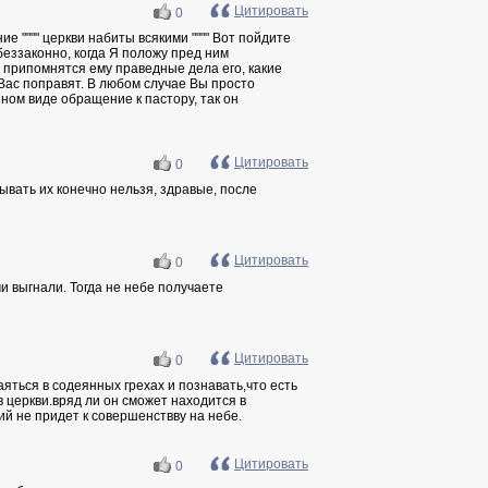
Цитировать
0
е """" церкви набиты всякими """" Вот пойдите
беззаконно, когда Я положу пред ним
не припомнятся ему праведные дела его, какие
 Вас поправят. В любом случае Вы просто
нном виде обращение к пастору, так он
Цитировать
0
рывать их конечно нельзя, здравые, после
Цитировать
0
ми выгнали. Тогда не небе получаете
Цитировать
0
яться в содеянных грехах и познавать,что есть
 церкви.вряд ли он сможет находится в
й не придет к совершенствву на небе.
Цитировать
0