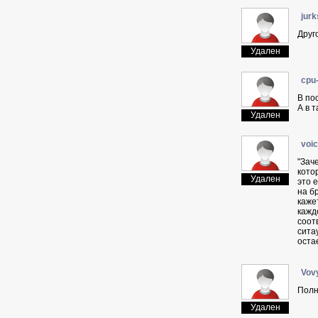
jurk
Друг
Удален
cpu
В по
А в т
Удален
voi
"Зач
кото
Удален
это 
на б
каже
кажд
соот
сита
оста
Vov
Полн
Удален