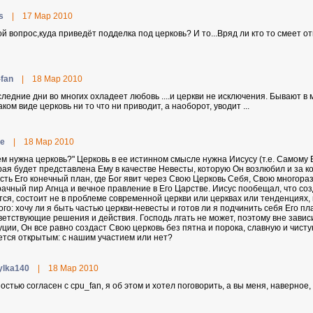
s
|
17 Мар 2010
ой вопрос,куда приведёт подделка под церковь? И то...Вряд ли кто то смеет отв
-fan
|
18 Мар 2010
следние дни во многих охладеет любовь ....и церкви не исключения. Бывают в
аком виде церковь ни то что ни приводит, а наоборот, уводит ...
ce
|
18 Мар 2010
ем нужна церковь?" Церковь в ее истинном смысле нужна Иисусу (т.е. Самому 
рая будет представлена Ему в качестве Невесты, которую Он возлюбил и за ко
есть Его конечный план, где Бог явит через Свою Церковь Себя, Свою многор
рачный пир Агнца и вечное правление в Его Царстве. Иисус пообещал, что соз
тся, состоит не в проблеме современной церкви или церквах или тенденциях,
ого: хочу ли я быть частью церкви-невесты и готов ли я подчинить себя Его п
ветствующие решения и действия. Господь лгать не может, поэтому вне зави
уции, Он все равно создаст Свою церковь без пятна и порока, славную и чисту
ется открытым: с нашим участием или нет?
ylka140
|
18 Мар 2010
остью согласен с cpu_fan, я об этом и хотел поговорить, а вы меня, наверное, н