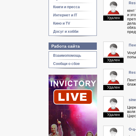
Res
Книги и пресса
кeнт
и эт
Интернет и IT
Удален
прет
Кино и TV
дела
обяз
Досуг и хобби
пред
Пeн
Работа сайта
Vovy
Взаимопомощь
попы
Удален
Сообщи о сбое
Res
Пeнт
блаж
Удален
sin
Церк
воля
Удален
Царс
O-ц