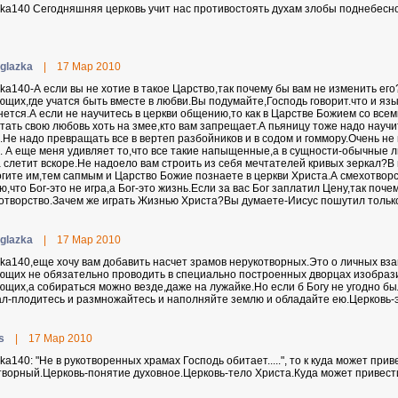
lka140 Cегодняшняя церковь учит нас противостоять духам злобы поднебесно
eglazka
|
17 Мар 2010
lka140-А если вы не хотие в такое Царство,так почему бы вам не изменить ег
ющих,где учатся быть вместе в любви.Вы подумайте,Господь говорит.что и яз
нется.А если не научитесь в церкви общению,то как в Царстве Божием со все
тать свою любовь хоть на змее,кто вам запрещает.А пьяницу тоже надо научит
.Не надо превращать все в вертеп разбойников и в содом и гоммору.Очень не
. А еще меня удивляет то,что все такие напыщенные,а в сущности-обычные 
 слетит вскоре.Не надоело вам строить из себя мечтателей кривых зеркал?В 
гите им,тем сапмым и Царство Божие познаете в церкви Христа.А смехотворс
ю,что Бог-это не игра,а Бог-это жизнь.Если за вас Бог заплатил Цену,так поч
отворство.Зачем же играть Жизнью Христа?Вы думаете-Иисус пошутил толь
eglazka
|
17 Мар 2010
lka140,еще хочу вам добавить насчет зрамов нерукотворных.Это о личных вз
ющих не обязательно проводить в специально построенных дворцах изобрази
ющих,а собираться можно везде,даже на лужайке.Но если б Богу не угодно бы
ал-плодитесь и размножайтесь и наполняйте землю и обладайте ею.Церковь-
s
|
17 Мар 2010
lka140: "Не в рукотворенных храмах Господь обитает.....", то к куда может при
творный.Церковь-понятие духовное.Церковь-тело Христа.Куда может привест