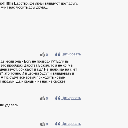
!!!!!!! в Царство, где люди завидуют друг другу,
учит нас любить друг друга...
Цитировать
0
де, если она к Богу не приводит?" Если вы
- это прообраз Царства Божия, то я не хочу в
действуют, обижают и т.д." Не знаю, как на счет
, это точно. И в церкви будут и завидовать и
А т.к. будут все время приходить новые
и людьми. Да и каждый из нас не сможет
Цитировать
0
 не удалась
Цитировать
0