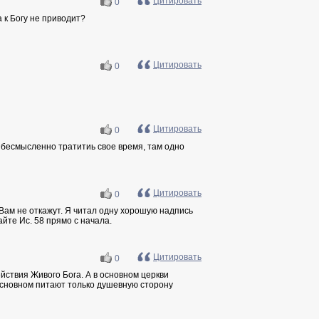
Цитировать
0
а к Богу не приводит?
Цитировать
0
Цитировать
0
ах бесмысленно тратитиь свое время, там одно
Цитировать
0
 Вам не откажут. Я читал одну хорошую надпись
айте Ис. 58 прямо с начала.
Цитировать
0
ействия Живого Бога. А в основном церкви
основном питают только душевную сторону