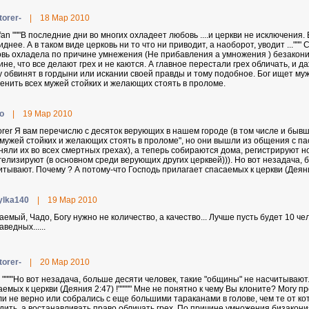
torer-
|
18 Мар 2010
fan """В последние дни во многих охладеет любовь ....и церкви не исключения
иднее. А в таком виде церковь ни то что ни приводит, а наоборот, уводит ...""
вь охладела по причине умнежения (Не прибавления а умножения ) безакония
ине, что все делают грех и не каются. А главное перестали грех обличать, и 
у обвинят в гордыни или искании своей правды и тому подобное. Бог ищет муж
енить всех мужей стойких и желающих стоять в проломе.
o
|
19 Мар 2010
orer Я вам перечислю с десяток верующих в нашем городе (в том числе и бывш
 мужей стойких и желающих стоять в проломе", но они вышли из общения с па
няли их во всех смертных грехах), а теперь собираются дома, регистрируют 
гелизируют (в основном среди верующих других церквей))). Но вот незадача, 
итывают. Почему ? А потому-что Господь прилагает спасаемых к церкви (Деяни
ylka140
|
19 Мар 2010
аемый, Чадо, Богу нужно не количество, а качество... Лучше пусть будет 10 ч
ведных......
torer-
|
20 Мар 2010
 """"Но вот незадача, больше десяти человек, такие "общины" не насчитывают
аемых к церкви (Деяния 2:47) !""""" Мне не понятно к чему Вы клоните? Могу пр
и не верно или собрались с еще большими тараканами в голове, чем те от ко
дить, а востанавливать право обличать грех. По причине умножения бизакони