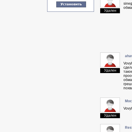
sineg
обма
Удален
aha
Vovy
сдел
Удален
такое
проо
обма
греш
похв
Moc
Vovy
Удален
Res