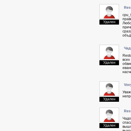
Res
cpu_
прав
Удален
Любо
прич
сраз
объд
Чaд
Rest
всех
Удален
обви
еван
насч
Vov
Уваж
непра
Удален
Res
Чaдo
спас
Удален
вышл
выхо