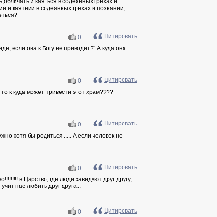
ь,обличать и каяться в содеянных грехах и
нии и каятнии в содеянных грехах и познании,
еться?
Цитировать
0
иде, если она к Богу не приводит?" А куда она
Цитировать
0
, то к куда может привести этот храм????
Цитировать
0
но хотя бы родиться ..... А если человек не
Цитировать
0
!!!!!!! в Царство, где люди завидуют друг другу,
учит нас любить друг друга...
Цитировать
0