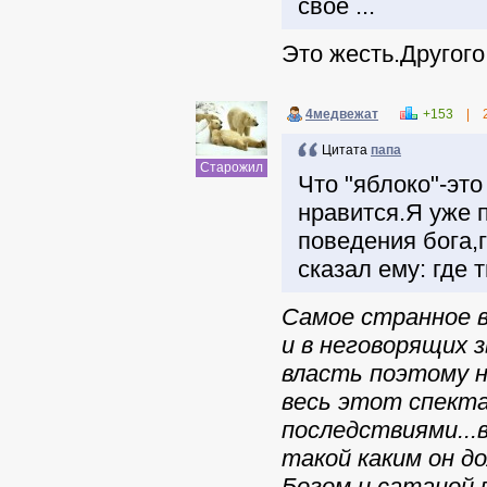
своё ...
Это жесть.Другого
4медвежат
+153
|
Цитата
папа
Старожил
Что "яблоко"-это
нравится.Я уже 
поведения бога,г
сказал ему: где т
Самое странное в
и в неговорящих 
власть поэтому н
весь этот спекта
последствиями...
такой каким он д
Богом и сатаной п