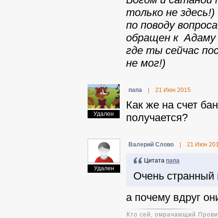
только не здесь!)
по поводу вопроса
обращен к Адаму 
где ты сейчас по
не мог!)
папа
|
21 Июн 2015
Как же на счет ба
Удален
получается?
Валерий Слово
|
21 Июн 20
Цитата
папа
Удален
Очень странный 
а почему вдруг он
Кто сей, омрачающий Прови