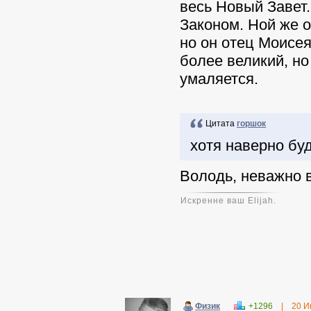
весь Новый Завет.
Законом. Ной же 
но он отец Моисея
более великий, но
умаляется.
Цитата
горшок
хотя наверно буд
Володь, неважно в
Искренне ваш Elijah.
Физик
+1296
|
20 И