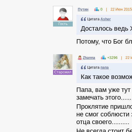
Путин
0
|
22 Июн 2015
Цитата
Asher
Гость
Досталось ведь 
Потому, что Бог б
Zhanna
+3296
|
22 
Цитата
папа
Старожил
Как такое возмо
Папа, вам уже тут
замечать этого......
Проклятие пришло 
не смог соблюсти 
отца своего..........
Не всегда стоит б