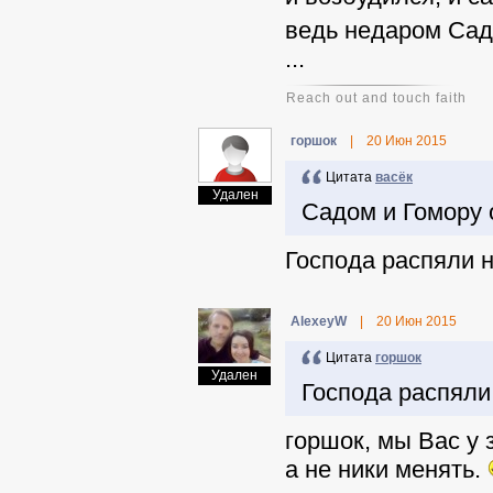
ведь недаром Сад
...
Reach out and touch faith
горшок
|
20 Июн 2015
Цитата
васёк
Удален
Садом и Гомору 
Господа распяли н
AlexeyW
|
20 Июн 2015
Цитата
горшок
Удален
Господа распяли 
горшок, мы Вас у
а не ники менять.