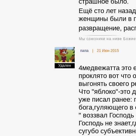
страшное было.
Ещё сто лет назад
женщины были в п
развращение, рас
Мы союзники на ниве Божи
папа
|
21 Июн 2015
Удален
4медвежат
та это 
проклято вот что 
выгонять своего р
Что "яблоко"-это 
уже писал ранее:
бога,гуляющего в 
" воззвал Господь 
Господь не знает,
сугубо субъектив