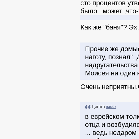
сто процентов утв
было...может ,что
Как же "баня"? Эх.
Прочие же домыс
наготу, познал". 
надругательства
Моисея ни один 
Очень неприятны.О
Цитата
васёк
в еврейском толм
отца и возбудилс
... ведь недаро