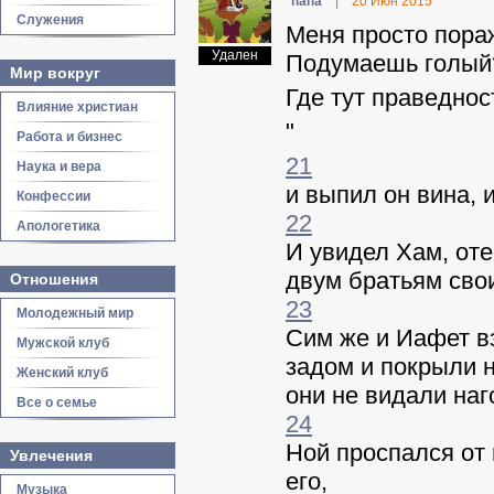
папа
|
20 Июн 2015
Служения
Меня просто пора
Удален
Подумаешь голый?
Мир вокруг
Где тут праведнос
Влияние христиан
"
Работа и бизнес
21
Наука и вера
и выпил он вина, 
Конфессии
22
Апологетика
И увидел Хам, оте
двум братьям сво
Отношения
23
Молодежный мир
Сим же и Иафет вз
Мужской клуб
задом и покрыли н
Женский клуб
они не видали наг
Все о семье
24
Ной проспался от 
Увлечения
его,
Музыка