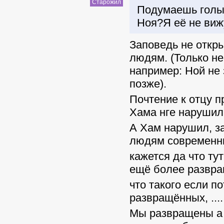
Старожил
Подумаешь голый
Ноя?Я её не вижу
Заповедь не откры
людям. (Только н
например: Ной не 
позже).
Почтение к отцу п
Хама нге нарушил
А Хам нарушил, з
людям современн
кажется да что ту
ещё более развра
что такого если п
развращённых, ......
Мы развращены а 