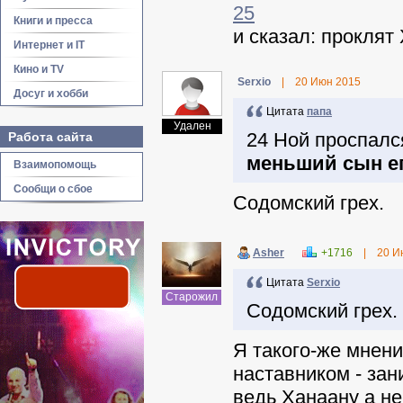
25
Книги и пресса
и сказал: проклят
Интернет и IT
Кино и TV
Serxio
|
20 Июн 2015
Досуг и хобби
Цитата
папа
Удален
24 Ной проспалс
Работа сайта
меньший сын ег
Взаимопомощь
Сообщи о сбое
Содомский грех.
Asher
+1716
|
20 И
Цитата
Serxio
Старожил
Содомский грех.
Я такого-же мнен
наставником - за
ведь Ханаану а не 