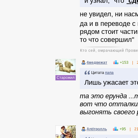
и узнал, "что"
сд
не увидел, ни на
да и в переводе с
рядом стоит части
то что совершил"
Кто сей, омрачающий Прови
4медвежат
+153
|
Цитата
папа
Старожил
Лишь ужасает это
та это ерунда ..
вот что отталкив
выгонять своего р
Antiтpолль
+95
|
2