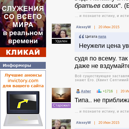
братьев своих
". (
... и познаете истину, и ис
AlexeyW
|
20 Июн 2015
Цитата
папа
Удален
Неужели цена ув
судя по всему. та
даже не вздумайте
Всё существующее заставляе
знают Его. (Квинт Септими
Asher
+1716
|
20 И
Типа.. не приближ
Старожил
... и познаете истину, и ис
AlexeyW
|
20 Июн 2015