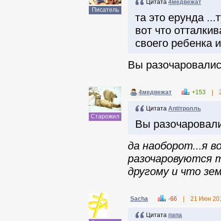
Цитата
4медвежат
Писатель
та это ерунда ..
вот что отталкив
своего ребенка и
Вы разочаровалис
4медвежат
+153
|
Цитата
Antiтpолль
Старожил
Вы разочаровали
да наоборот...я 
разочаровуются 
другому и что зем
Sacha
-66
|
21 Июн 20
Цитата
папа