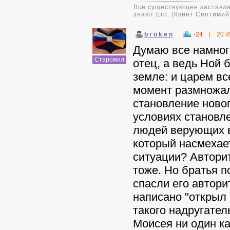
Всё существующее заставляе
знают Его. (Квинт Септими
b r o k e n
-24
|
20 
Думаю все намного
Старожил
отец, а ведь Ной
земле: и царем вс
момент размножали
становление новог
условиях становле
людей верующих в
который насмехает
ситуации? Авторит
тоже. Но братья п
спасли его автори
написано "открыл н
такого надругател
Моисея ни один ка