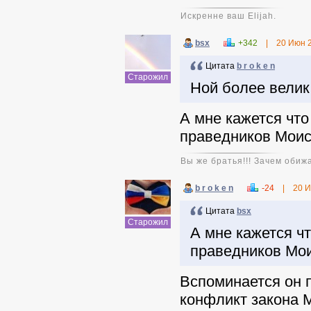
Искренне ваш Elijah.
bsx
+342
|
20 Июн 
Цитата
b r o k e n
Старожил
Ной более велик
А мне кажется что
праведников Моис
Вы же братья!!! Зачем обижа
b r o k e n
-24
|
20 
Цитата
bsx
Старожил
А мне кажется чт
праведников Мои
Вспоминается он п
конфликт закона 