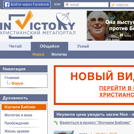
или
Войти через Facebook
Читай
Общайся
Узнай
Форум
Молитва
Навигация
Главная
Форум
Духовность
Изучаем Библию
Неужели цена увидеть нагим Ноя - 
Молитва и вера
Вернуться в раздел "Изучаем Библию"
Пробуждение
Жизнь церкви