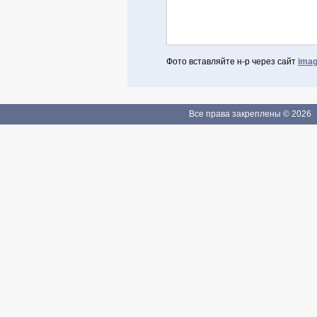
Фото вставляйте н-р через сайт
imag
Авторизоваться через Facebook
Если Вы зарегистрированы
Все права закреплены © 2026