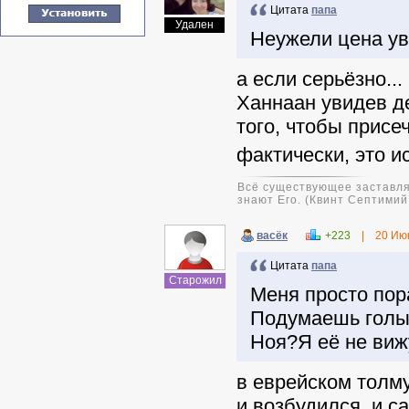
Цитата
папа
Удален
Неужели цена ув
а если серьёзно..
Ханнаан увидев д
того, чтобы присе
фактически, это и
Всё существующее заставляе
знают Его. (Квинт Септими
васёк
+223
|
20 Ию
Цитата
папа
Старожил
Меня просто пор
Подумаешь голый
Ноя?Я её не вижу
в еврейском толму
и возбудился, и са