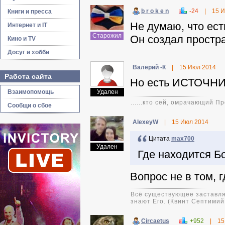
b r o k e n
-24
|
15 
Книги и пресса
Не думаю, что ест
Интернет и IT
Старожил
Он создал простра
Кино и TV
Досуг и хобби
Валерий -К
|
15 Июл 2014
Работа сайта
Но есть ИСТОЧН
Взаимопомощь
Удален
......кто сей, омрачающий 
Сообщи о сбое
AlexeyW
|
15 Июл 2014
Цитата
max700
Удален
Где находится Б
Вопрос не в том, г
Всё существующее заставляе
знают Его. (Квинт Септими
Circaetus
+952
|
15