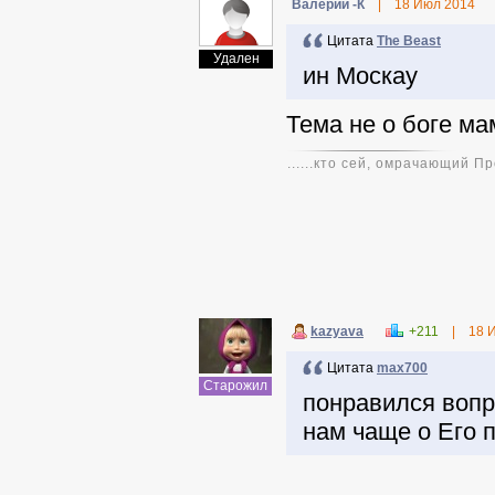
Валерий -К
|
18 Июл 2014
Цитата
The Beast
Удален
ин Москау
Тема не о боге ма
......кто сей, омрачающий 
kazyava
+211
|
18 
Цитата
max700
Старожил
понравился вопр
нам чаще о Его 