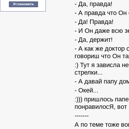
- Да, правда!
- А правда что Он
- Да! Правда!
- И Он даже всю 
- Да, держит!
- А как же доктор
говориш что Он т
:) Тут я зависла н
стрелки...
- А давай папу до
- Окей...
:))) пришлось пап
понравилосЯ, вот н
-------
А по теме тоже в