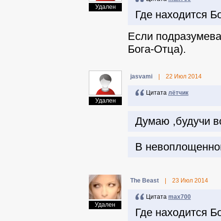
Удален
Где находится Б
Если подразумеват
Бога-Отца).
jasvami
|
22 Июл 2014
Цитата
лётчик
Удален
Думаю ,будучи во
В невоплощенном
The Beast
|
23 Июл 2014
Цитата
max700
Удален
Где находится Б