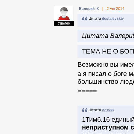
Валерий -К
|
2 Авг 2014
Цитата
dostalevskiy
Удален
Цитата Валерий 
ТЕМА НЕ О БО
Возможно вы имел
а я писал о боге 
большинство люд
=====
Цитата
лётчик
1Тим6.16 едины
неприступном с