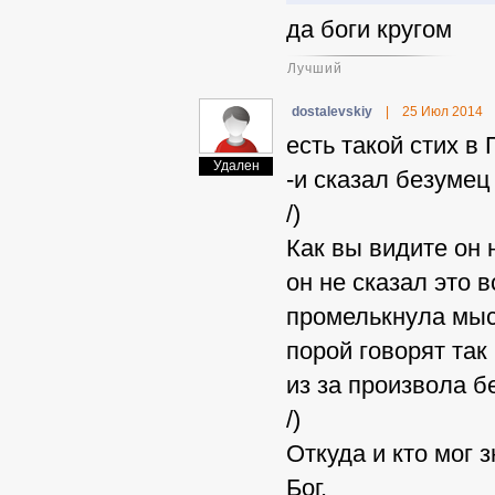
да боги кругом
Лучший
dostalevskiy
|
25 Июл 2014
есть такой стих в 
Удален
-и сказал безумец 
/)
Как вы видите он н
он не сказал это в
промелькнула мысл
порой говорят так
из за произвола б
/)
Откуда и кто мог 
Бог.