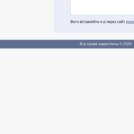
Фото вставляйте н-р через сайт
imag
Авторизоваться через Facebook
Если Вы зарегистрированы
Все права закреплены © 2026