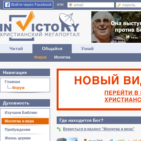
или
Войти через Facebook
Читай
Общайся
Узнай
Форум
Молитва
Навигация
Главная
Форум
Духовность
Изучаем Библию
Где находится Бог?
Молитва и вера
Вернуться в раздел "Молитва и вера"
Пробуждение
Жизнь церкви