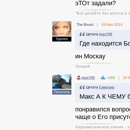
эТОт задали?
"Всё делайте без ропота и 
The Beast
|
16 Июл 2014
Цитата
max700
Удален
Где находится Б
ин Москау
Лучший
max700
+103
|
18 
Цитата
Симeонa
Писатель
Макс А К ЧЕМУ 
понравился вопрос
чаще о Его прису
Харизматическое учение - э