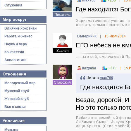
max700
+103
|
15 
Служения
Где находится Бог
Писатель
Мир вокруг
Харизматическое учение - э
отсеять только некоторые п
Влияние христиан
Работа и бизнес
Валерий -К
|
15 Июл 2014
ЕГО небеса не вм
Наука и вера
Удален
Конфессии
......кто сей, омрачающий 
Апологетика
kazyava
+211
|
15 
Отношения
Цитата
max700
Старожил
Молодежный мир
Где находится Б
Мужской клуб
Везде, дорогой! И
Женский клуб
Но это только пот
Все о семье
Библия это семейный фотоа
Увлечения
Любимого Сына - Иисуса Хр
лицо Христа. (Стив МакВей)
Музыка