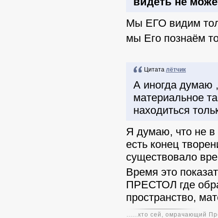
видеть не може
Мы ЕГО видим тол
мы Его познаём то
Цитата
лётчик
А иногда думаю ,
материальное та
находиться тольк
Я думаю, что не 
есть конец творени
существовало вре
Время это показат
ПРЕСТОЛ где обра
пространство, мат
......кто сей, омрачающий 