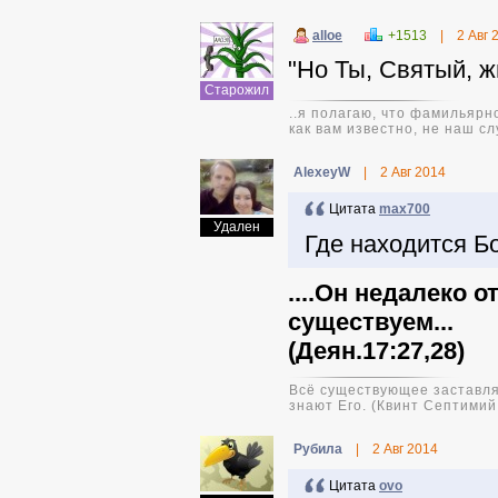
alloe
+1513
|
2 Авг 
"Но Ты, Святый, 
Старожил
..я полагаю, что фамильярн
как вам известно, не наш сл
AlexeyW
|
2 Авг 2014
Цитата
max700
Удален
Где находится Б
....Он недалеко о
существуем...
(Деян.17:27,28)
Всё существующее заставляе
знают Его. (Квинт Септими
Pyбила
|
2 Авг 2014
Цитата
ovo