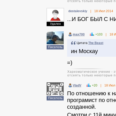
отсеять только некоторые п
dostalevskiy
|
18 Июл 2014
...И БОГ БЫЛ С 
Удален
max700
+103
|
18 
Цитата
The Beast
Писатель
ин Москау
=)
Харизматическое учение - э
отсеять только некоторые п
VladV
+20
|
18 Июл
По отношению к на
Писатель
програмист по от
созданной.
Смотри с 11й мину