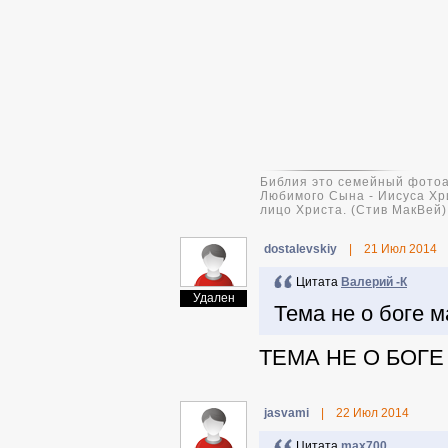
Библия это семейный фотоа
Любимого Сына - Иисуса Хр
лицо Христа. (Стив МакВей)
dostalevskiy
|
21 Июл 2014
Цитата
Валерий -К
Удален
Тема не о боге 
ТЕМА НЕ О БОГ
jasvami
|
22 Июл 2014
Цитата
max700