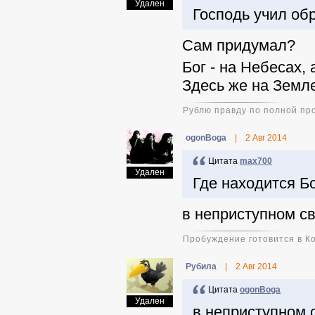
Удален
Господь учил обр
Сам придумал?
Бог - на Небесах, 
Здесь же на Земле
Рублю правду по полной пр
ogonBoga
|
2 Авг 2014
Цитата
max700
Удален
Где находится Б
в неприступном с
Пробуждение готовится в К
Pyбила
|
2 Авг 2014
Цитата
ogonBoga
Удален
в неприступном 