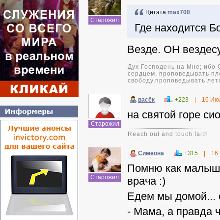
Цитата
max700
Старожил
Где находится Б
Везде. ОН вездес
Дух Господень на Мне; ибо
сердцем, проповедывать пл
свободу,проповедывать лет
васёк
+223
|
16 Ию
на святой горе си
Старожил
Reach out and touch faith
Симeонa
+315
|
16
Помню как малыш 
Старожил
врача :)
Едем мы домой... 
- Мама, а правда 