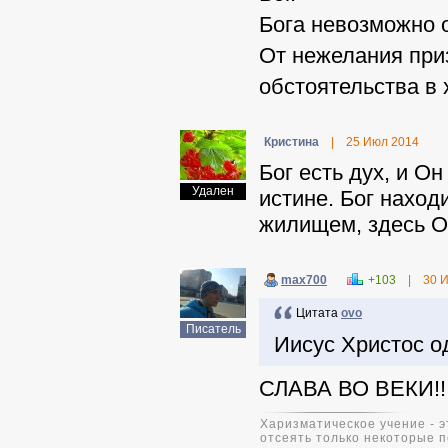
Бога невозможно о
От нежелания приз
обстоятельства в
Кристина
|
25 Июл 2014
Бог есть дух, и О
Удален
истине. Бог наход
жилищем, здесь ОН
max700
+103
|
30 
Цитата
ovo
Писатель
Иисус Христос о
СЛАВА ВО ВЕКИ!!!!!!!!
Харизматическое учение - э
отсеять только некоторые п