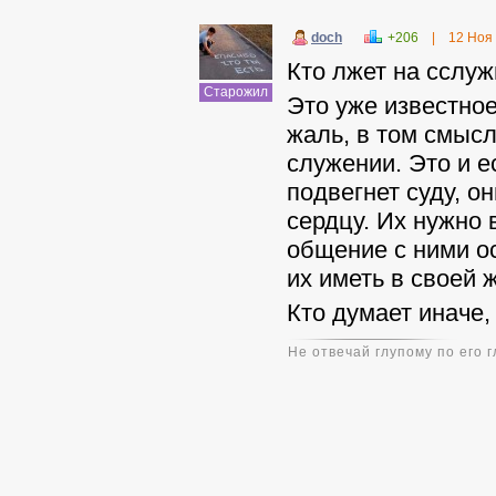
doch
+206
|
12 Ноя
Кто лжет на сслуж
Старожил
Это уже известное
жаль, в том смысл
служении. Это и е
подвегнет суду, о
сердцу. Их нужно 
общение с ними о
их иметь в своей 
Кто думает иначе,
Не отвечай глупому по его 