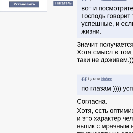
Писатель
вот и посмотрит
Господь говорит 
успешные, и если
жизни.
Значит получаетс
Хотя смысл в том,
таки не доживем.)
Цитата
NaVen
по глазам )))) 
Согласна.
Хотя, есть оптими
и это характер че
нытик с мрачным в