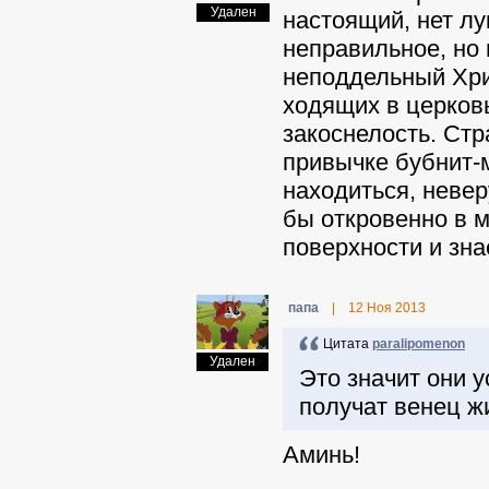
Удален
настоящий, нет лу
неправильное, но 
неподдельный Хри
ходящих в церковь
закоснелость. Стр
привычке бубнит-
находиться, неве
бы откровенно в м
поверхности и знае
папа
|
12 Ноя 2013
Цитата
paralipomenon
Удален
Это значит они у
получат венец ж
Аминь!