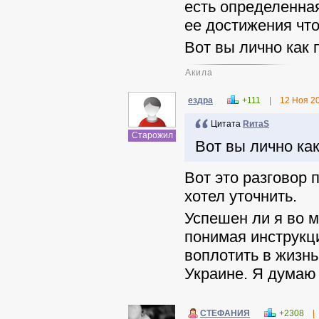
есть определенная
ее достижения что-
Вот вы лично как
Акила
ездра
+111
|
12 Ноя 2
Цитата
RитаS
Старожил
Вот вы лично ка
Вот это разговор 
хотел уточнить.
Успешен ли я во м
понимая инструкци
воплотить в жизн
Украине. Я думаю 
СТЕФАНИЯ
+2308
|