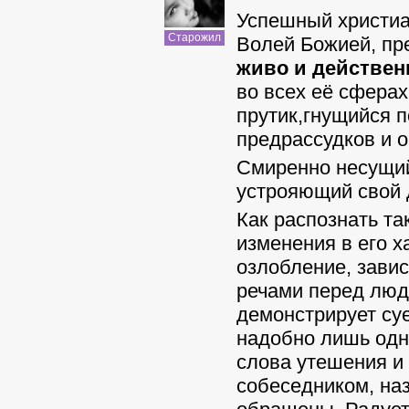
Успешный христиан
Старожил
Волей Божией, пр
живо и действен
во всех её сфера
прутик,гнущийся 
предрассудков и 
Смиренно несущий
устрояющий свой д
Как распознать та
изменения в его х
озлобление, завис
речами перед люд
демонстрирует суе
надобно лишь одно
слова утешения и
собеседником, наз