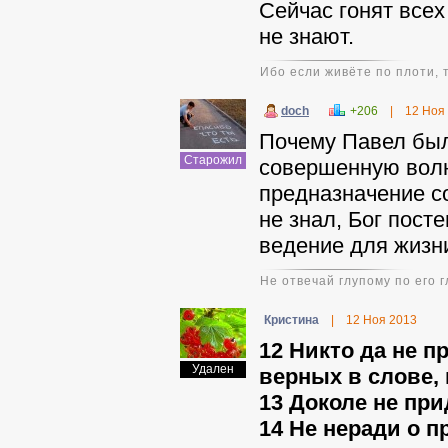
Сейчас гонят всех
не знают.
Ибо если живёте по плоти, 
doch
+206
|
12 Ноя
Почему Павел был
Старожил
совершенную волю
предназначение со
не знал, Бог пост
ведение для жизни 
Не отвечай глупому по его 
Кристина
|
12 Ноя 2013
12 Никто да не 
Удален
верных в слове, 
13 Доколе не при
14 Не неради о 