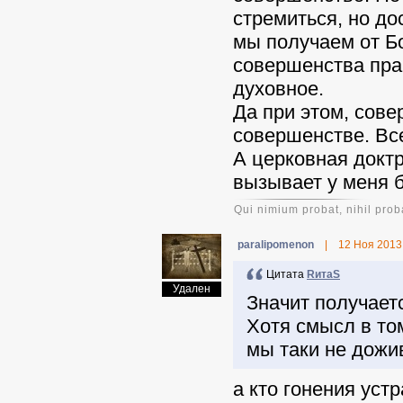
стремиться, но до
мы получаем от Бо
совершенства пра
духовное.
Да при этом, сове
совершенстве. Все
А церковная докт
вызывает у меня 
Qui nimium probat, nihil prob
paralipomenon
|
12 Ноя 2013
Цитата
RитаS
Удален
Значит получает
Хотя смысл в том
мы таки не дожив
а кто гонения уст