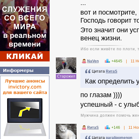
...
вот и посмотрите,
Господь говорит т
Это значит они ус
венец жизни.
Ибо если живёте по плоти, 
NaVen
+4645
|
11 Н
Цитата
RитаS
Старожил
Как определить 
по глазам ))))
успешный - с улы
Мужчина должен помочь жен
RитаS
+146
|
11 Но
Цитата
paralipomenon