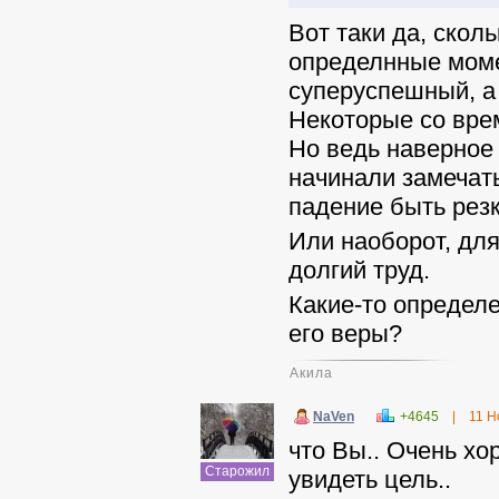
Вот таки да, скол
определнные моме
суперуспешный, а 
Некоторые со вре
Но ведь наверное
начинали замечать,
падение быть рез
Или наоборот, для
долгий труд.
Какие-то определ
его веры?
Акила
NaVen
+4645
|
11 Н
что Вы.. Очень хо
Старожил
увидеть цель..