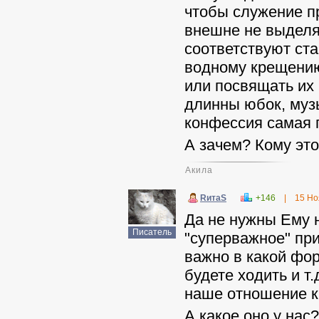
чтобы служение п
внешне не выделял
соответствуют ста
водному крещению
или посвящать их 
длинны юбок, музы
конфессия самая п
А зачем? Кому это
Акила
RитаS
+146
|
15 Но
Да не нужны Ему 
Писатель
"суперважное" при
важно в какой фо
будете ходить и т
наше отношение к
А какое оно у нас