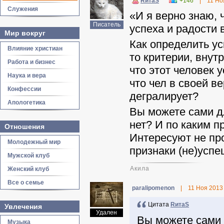
RитаS
+146
|
11 Но
Служения
«И я верно знаю, 
Писатель
успеха и радости 
Мир вокруг
Как определить у
Влияние христиан
то критерии, внут
Работа и бизнес
что этот человек 
Наука и вера
что чел в своей ве
Конфессии
дегралирует?
Апологетика
Вы можете сами д
нет? И по каким 
Отношения
Интересуют не пр
Молодежный мир
признаки (не)успе
Мужской клуб
Акила
Женский клуб
Все о семье
paralipomenon
|
11 Ноя 2013
Цитата
RитаS
Увлечения
Удален
Вы можете сами 
Музыка