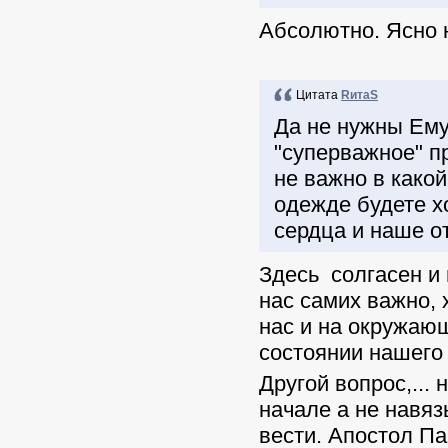
Абсолютно. Ясно 
Цитата
RитаS
Да не нужны Ему
"суперважное" п
не важно в како
одежде будете хо
сердца и наше о
Здесь солгасен и 
нас самих важно, 
нас и на окружаю
состоянии нашего
Другой вопрос,..
начале а не навяз
вести. Апостол Па