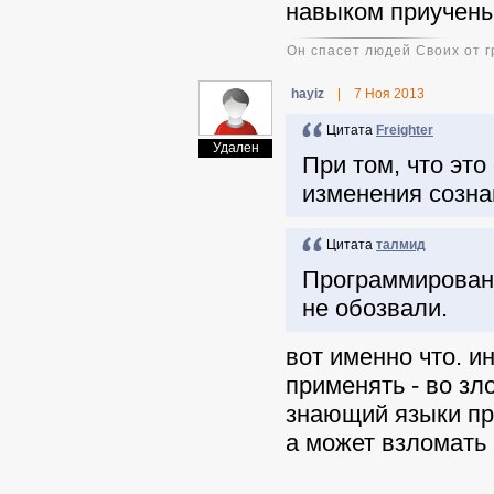
навыком приучены
Он спасет людей Своих от г
hayiz
|
7 Ноя 2013
Цитата
Freighter
Удален
При том, что эт
изменения созна
Цитата
талмид
Программировани
не обозвали.
вот именно что. ин
применять - во зло
знающий языки пр
а может взломать 