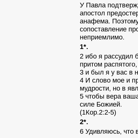
У Павла подтверж
апостол предостер
анафема. Поэтому
сопоставление пр
неприемлимо.
1*.
2 ибо я рассудил 
притом распятого,
3 и был я у вас в 
4 И слово мое и п
мудрости, но в яв
5 чтобы вера ваша
силе Божией.
(1Кор.2:2-5)
2*.
6 Удивляюсь, что 