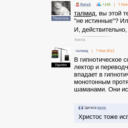
RитаS
+146
|
7 Ноя
талмид
, вы этой 
Писатель
"не истинные"? Ил
И, действительно,
Акила
талмид
|
7 Ноя 2013
В гипнотическое 
Удален
лектор и переводч
впадает в гипноти
монотонным протя
шаманами. Они ис
Цитата
hayiz
Христос тоже ис