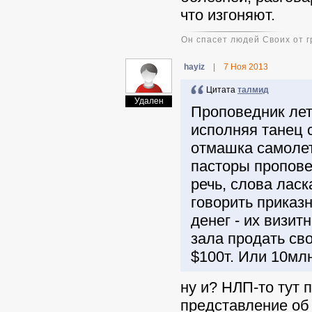
что изгоняют.
Он спасет людей Своих от г
hayiz
|
7 Ноя 2013
Цитата
талмид
Удален
Проповедник лет
исполняя танец 
отмашка самолет
пасторы пропове
речь, слова ласк
говорить приказ
денег - их визит
зала продать св
$100т. Или 10мл
ну и? НЛП-то тут 
представление об 