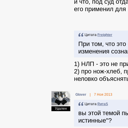
и что, под суд от
его применил для
Цитата
Freighter
При том, что эт
изменения созна
1) НЛП - это не пр
2) про нож-хлеб, 
неловко объяснят
Glover
|
7 Ноя 2013
Цитата
RитаS
Удален
вы этой темой пы
истинные"?