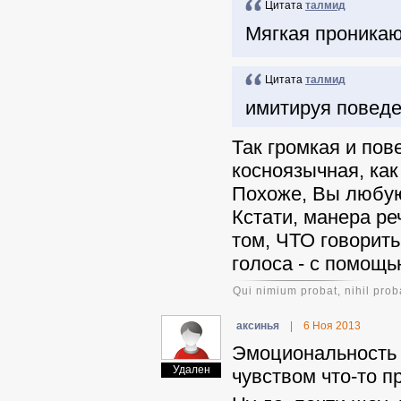
Цитата
талмид
Мягкая проникаю
Цитата
талмид
имитируя повед
Так громкая и по
косноязычная, как
Похоже, Вы любую
Кстати, манера р
том, ЧТО говорить
голоса - с помощь
Qui nimium probat, nihil prob
аксинья
|
6 Ноя 2013
Эмоциональность 
Удален
чувством что-то п