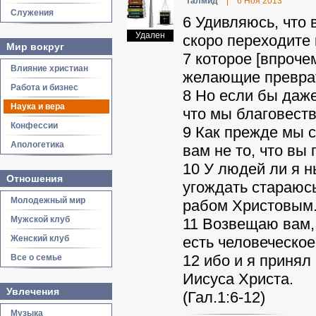
талмид
|
6 Ноя 2013
Служения
6 Удивляюсь, что 
Удален
скоро переходите
Мир вокруг
7 которое [впроче
Влияние христиан
желающие преврат
Работа и бизнес
8 Но если бы даже
Наука и вера
что мы благовест
Конфессии
9 Как прежде мы с
Апологетика
вам не то, что вы
10 У людей ли я 
Отношения
угождать стараюс
Молодежный мир
рабом Христовым
Мужской клуб
11 Возвещаю вам, 
Женский клуб
есть человеческое
12 ибо и я принял
Все о семье
Иисуса Христа.
Увлечения
(Гал.1:6-12)
Музыка