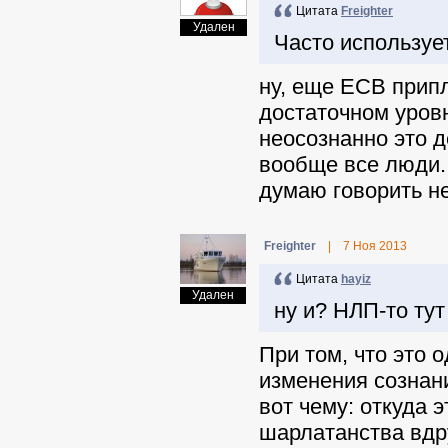
Цитата
Freighter
Удален
Часто используе
ну, еще ЕСВ припл
достаточном уров
неосознанно это д
вообще все люди. 
думаю говорить не
Freighter
|
7 Ноя 2013
Цитата
hayiz
Удален
ну и? НЛП-то тут
При том, что это 
изменения сознан
вот чему: откуда 
шарлатанства вдр