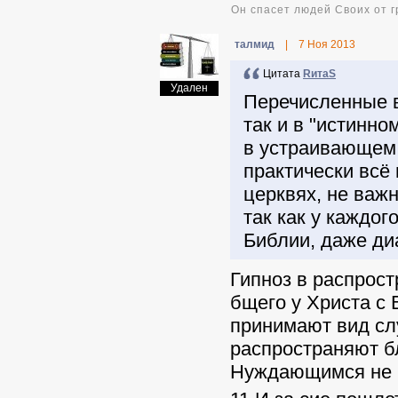
Он спасет людей Своих от г
талмид
|
7 Ноя 2013
Цитата
RитаS
Удален
Перечисленные в
так и в "истинно
в устраивающем в
практически всё
церквях, не важн
так как у каждог
Библии, даже ди
Гипноз в распрост
бщего у Христа с 
принимают вид сл
распространяют б
Нуждающимся не п