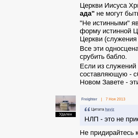
Церкви Иисуса Хр
ада"
не могут быт
"Не истинными" я
форму истинной Ц
Церкви (служения
Все эти односцен
срубить бабло.
Если из служений
составляющую - сб
Новом Завете - эт
Freighter
|
7 Ноя 2013
Цитата
hayiz
Удален
НЛП - это не при
Не придирайтесь к