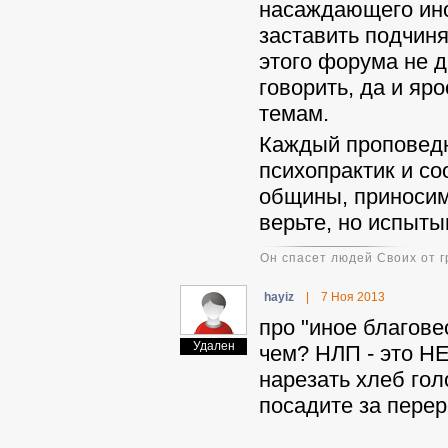
насаждающего иное
заставить подчин
этого форума не 
говорить, да и яр
темам.
Каждый проповедн
психопрактик и со
общины, приносим
верьте, но испыты
Он спасет людей Своих от г
hayiz
|
7 Ноя 2013
про "иное благове
Удален
чем? НЛП - это Н
нарезать хлеб гол
посадите за перер