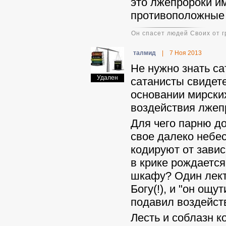
это лжепророки и
противоположные 
Он спасет людей Своих от г
талмид
|
7 Ноя 2013
Не нужно знать са
Удален
сатанисты свидете
основании мирских
воздействия лжеп
Для чего парню до
свое далеко небе
кодируют от зави
в крике рождается
шкафу? Один лекто
Богу(!), и "он ощу
подавил воздейст
Лесть и соблазн к