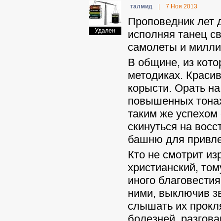
талмид
|
7 Ноя 2013
Проповедник лет д
Удален
исполняя танец св
самолеты и милли
В общине, из кот
методиках. Красив
корысти. Орать на
повышенных тонах,
таким же успехом 
скинуться на восс
башню для привле
Кто не смотрит и
христианский, том
иного благовести
ними, выключив зв
слышать их прокля
болезней, разгова