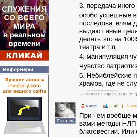
3. передача иного
особо успешные в
последователям д
выдают иные цели
делать это на 10
театра и т.п.
4. манипуляция ч
Чувство патриотиз
5. Небиблейские 
храмов, где не сл
Он спасет людей Своих от г
RитаS
+146
|
6 Ноя
При чем вообще м
Писатель
вами методы НЛП м
благовестии. Или 