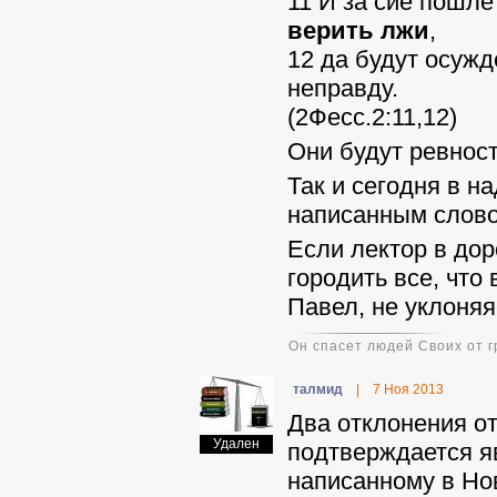
11 И за сие пошле
верить лжи
,
12 да будут осуж
неправду.
(2Фесс.2:11,12)
Они будут ревнос
Так и сегодня в 
написанным слово
Если лектор в до
городить все, что
Павел, не уклоняя
Он спасет людей Своих от г
талмид
|
7 Ноя 2013
Два отклонения от
Удален
подтверждается яв
написанному в Нов