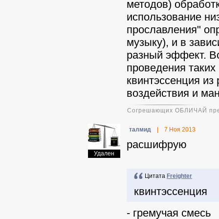
методов) обработ
использование низ
прославления" оп
музыку), и в зави
разный эффект. Вс
проведения таких 
квинтэссенция из
воздействия и ма
Согрешающих ОБЛИЧАЙ пред в
талмид
|
7 Ноя 2013
расшифрую
Удален
Цитата
Freighter
квинтэссенция
- гремучая смесь