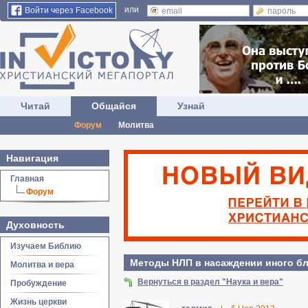
или
Войти через Facebook
Читай
Общайся
Узнай
Форум
Молитва
Навигация
Главная
Форум
Духовность
Изучаем Библию
Методы НЛП в насаждении иного б
Молитва и вера
Вернуться в раздел "Наука и вера"
Пробуждение
Жизнь церкви