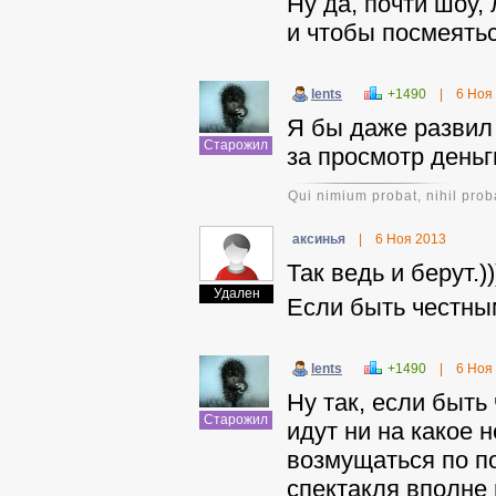
Ну да, почти шоу
и чтобы посмеять
lents
+1490
|
6 Ноя
Я бы даже развил 
Старожил
за просмотр деньг
Qui nimium probat, nihil prob
аксинья
|
6 Ноя 2013
Так ведь и берут.))
Удален
Если быть честны
lents
+1490
|
6 Ноя
Ну так, если быть
Старожил
идут ни на какое н
возмущаться по п
спектакля вполне