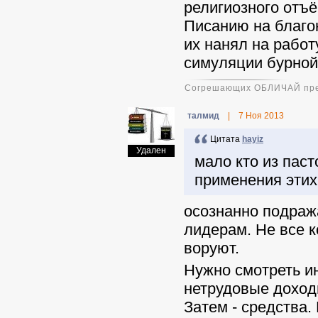
религиозного отъё
Писанию на благо
их нанял на работ
симуляции бурной
Согрешающих ОБЛИЧАЙ пред в
талмид
|
7 Ноя 2013
Цитата
hayiz
Удален
мало кто из пас
применения этих
осознанно подраж
лидерам. Не все к
воруют.
Нужно смотреть ин
нетрудовые доходы
Затем - средства.