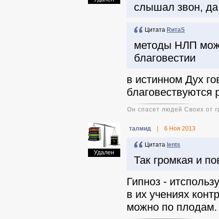
слышал звон, да
Цитата
RитаS
методы НЛП можн
благовестии
в истинном Дух го
благовествуются 
Он спасет людей Своих от г
талмид
|
6 Ноя 2013
Цитата
lents
Удален
Так громкая и п
Гипноз - итсполь
в их учениях кон
можно по плодам. 