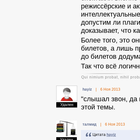
режиссёрские и ак
интеллектуальные 
допустим ли плаги
доказывает, что к
Более того, это о
билетов, а лишь п
до билетов додум
Так что всё логич
Qui nimium probat, nihil prob
hayiz
|
6 Ноя 2013
"слышал звон, да 
Удален
этой темы.
талмид
|
6 Ноя 2013
Цитата
hayiz
Удален