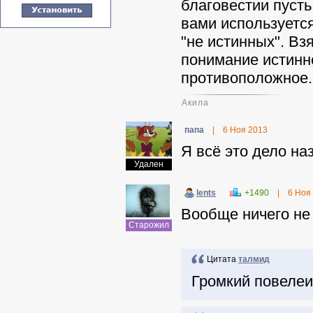
благовестии пусть
вами используется
"не истинных". Вз
понимание истинн
противоположное.
Акила
папа
|
6 Ноя 2013
Я всё это дело на
Удален
lents
+1490
|
6 Ноя
Вообще ничего не
Старожил
Цитата
талмид
Громкий повелеи