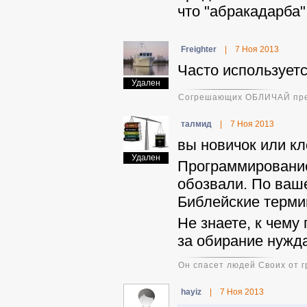
что "абракадарба",
Freighter
|
7 Ноя 2013
Часто использует
Удален
Согрешающих ОБЛИЧАЙ пред в
талмид
|
7 Ноя 2013
вы новичок или к
Удален
Программирование
обозвали. По ваш
Библейские терм
Не знаете, к чему
за обирание нужд
Он спасет людей Своих от г
hayiz
|
7 Ноя 2013