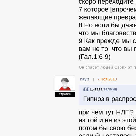
скоро переходите
7 которое [впроче
желающие преврат
8 Но если бы даже
что мы благовест
9 Как прежде мы с
вам не то, что вы
(Гал.1:6-9)
Он спасет людей Своих от г
hayiz
|
7 Ноя 2013
Цитата
талмид
Удален
Гипноз в распро
при чем тут НЛП? г
из той и не из эт
потом бы свою бе
если бы осталось 