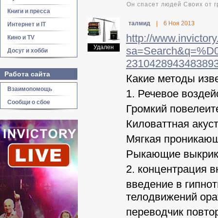
Он спасет людей Своих от г
Книги и пресса
талмид
|
6 Ноя 2013
Интернет и IT
http://www.invictor
Кино и TV
Удален
sa=Search&q=%D
Досуг и хобби
231042894348389
Работа сайта
Какие методы изв
Взаимопомощь
1. Речевое воздей
Сообщи о сбое
Громкий повелеит
Киловаттная акуст
Мягкая проникающ
Рыкающие выкрик
2. концентрация 
введение в гипно
телодвижений ора
переводчик повто